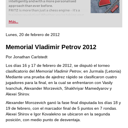
intelligently and with a more personalised
approach than ever before.
FRITZ is more than just a chess engine – it’s a
training revolution! Whether you’re taking your
first steps into the world of club chess, or already
Más...
playing at a tournament level: with FRITZ, you can
train more efficiently, intelligently and with a
more personalised approach than ever before.
Lunes, 20 de febrero de 2012
Memorial Vladimir Petrov 2012
Por Jonathan Carlstedt
Los días 16 y 17 de febrero de 2012, se disputó el torneo
clasificatorio del
Memorial Vladimir Petrov
, en Jurmala (Letonia)
Mediante una prueba de ajedrez rápido se clasificaron cuatro
jugadores para la final, en la cual se enfrentaron con Vasily
Ivanchuk, Alexander Morzevich, Shakhriyar Mamedyarov y
Alexei Shirov.
Alexander Morozevich ganó la fase final disputada los días 18 y
19 de febrero, con el marcador final de 5 puntos en 7 rondas.
Alexei Shirov e Igor Kovalekno se ubicaron en la segunda
posición, con medio punto de desventaja.