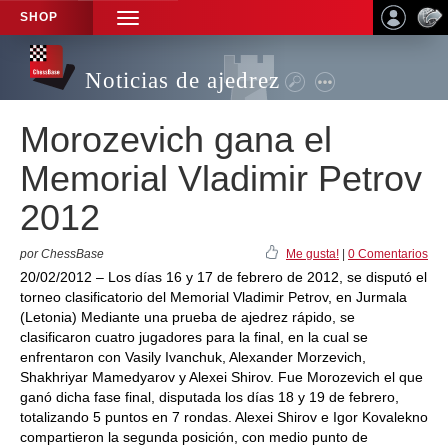
SHOP
TOGGLE
NAVIGATION
Noticias de ajedrez
Morozevich gana el
Memorial Vladimir Petrov
2012
por ChessBase
Me gusta!
|
0 Comentarios
20/02/2012 – Los días 16 y 17 de febrero de 2012, se disputó el
torneo clasificatorio del Memorial Vladimir Petrov, en Jurmala
(Letonia) Mediante una prueba de ajedrez rápido, se
clasificaron cuatro jugadores para la final, en la cual se
enfrentaron con Vasily Ivanchuk, Alexander Morzevich,
Shakhriyar Mamedyarov y Alexei Shirov. Fue Morozevich el que
ganó dicha fase final, disputada los días 18 y 19 de febrero,
totalizando 5 puntos en 7 rondas. Alexei Shirov e Igor Kovalekno
compartieron la segunda posición, con medio punto de