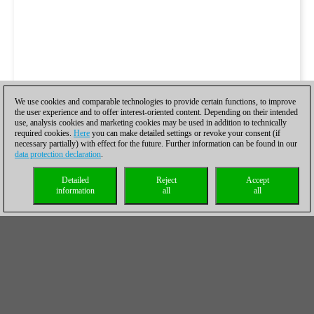
We use cookies and comparable technologies to provide certain functions, to improve
the user experience and to offer interest-oriented content. Depending on their intended
use, analysis cookies and marketing cookies may be used in addition to technically
required cookies.
Here
you can make detailed settings or revoke your consent (if
necessary partially) with effect for the future. Further information can be found in our
data protection declaration
.
Detailed
Reject
Accept
information
all
all