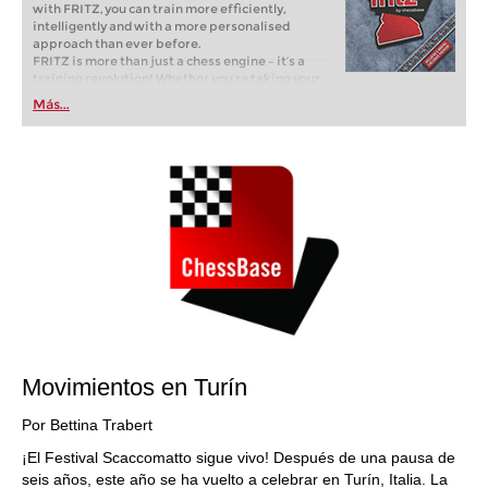
with FRITZ, you can train more efficiently,
intelligently and with a more personalised
approach than ever before.
FRITZ is more than just a chess engine – it’s a
training revolution! Whether you’re taking your
first steps into the world of club chess, or already
Más...
playing at a tournament level: with FRITZ, you can
train more efficiently, intelligently and with a
more personalised approach than ever before.
Movimientos en Turín
Por Bettina Trabert
¡El Festival Scaccomatto sigue vivo! Después de una pausa de
seis años, este año se ha vuelto a celebrar en Turín, Italia. La