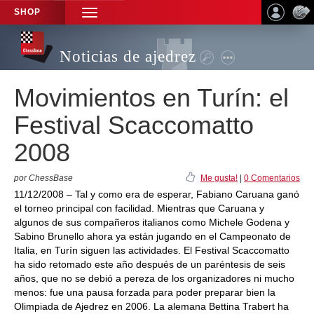
SHOP
TOGGLE
NAVIGATION
Noticias de ajedrez
Movimientos en Turín: el
Festival Scaccomatto
2008
por ChessBase
Me gusta!
|
0 Comentarios
11/12/2008 – Tal y como era de esperar, Fabiano Caruana ganó
el torneo principal con facilidad. Mientras que Caruana y
algunos de sus compañeros italianos como Michele Godena y
Sabino Brunello ahora ya están jugando en el Campeonato de
Italia, en Turín siguen las actividades. El Festival Scaccomatto
ha sido retomado este año después de un paréntesis de seis
años, que no se debió a pereza de los organizadores ni mucho
menos: fue una pausa forzada para poder preparar bien la
Olimpiada de Ajedrez en 2006. La alemana Bettina Trabert ha