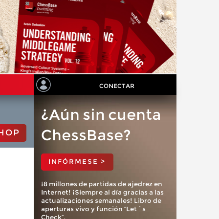
CONECTAR
¿Aún sin cuenta
ChessBase?
HOP
INFÓRMESE >
¡8 millones de partidas de ajedrez en
Internet! ¡Siempre al día gracias a las
actualizaciones semanales! Libro de
aperturas vivo y función “Let´s
Check”.