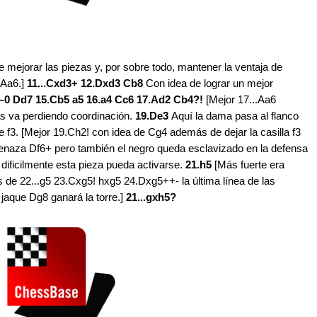
e mejorar las piezas y, por sobre todo, mantener la ventaja de
.Aa6.]
11...Cxd3+ 12.Dxd3 Cb8
Con idea de lograr un mejor
0–0 Dd7 15.Cb5 a5 16.a4 Cc6 17.Ad2 Cb4?!
[Mejor 17...Aa6
as va perdiendo coordinación.
19.De3
Aquí la dama pasa al flanco
e f3. [Mejor 19.Ch2! con idea de Cg4 además de dejar la casilla f3
naza Df6+ pero también el negro queda esclavizado en la defensa
 dificilmente esta pieza pueda activarse.
21.h5
[Más fuerte era
 de 22...g5 23.Cxg5! hxg5 24.Dxg5++- la última línea de las
 jaque Dg8 ganará la torre.]
21...gxh5?