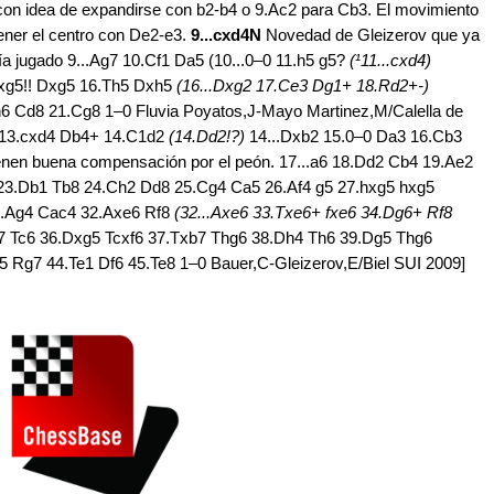
con idea de expandirse con b2-b4 o 9.Ac2 para Cb3. El movimiento
ener el centro con De2-e3.
9...cxd4N
Novedad de Gleizerov que ya
bía jugado 9...Ag7 10.Cf1 Da5 (10...0–0 11.h5 g5?
(¹11...cxd4)
Cxg5!! Dxg5 16.Th5 Dxh5
(16...Dxg2 17.Ce3 Dg1+ 18.Rd2+-)
6 Cd8 21.Cg8 1–0 Fluvia Poyatos,J-Mayo Martinez,M/Calella de
4 13.cxd4 Db4+ 14.C1d2
(14.Dd2!?)
14...Dxb2 15.0–0 Da3 16.Cb3
enen buena compensación por el peón. 17...a6 18.Dd2 Cb4 19.Ae2
23.Db1 Tb8 24.Ch2 Dd8 25.Cg4 Ca5 26.Af4 g5 27.hxg5 hxg5
31.Ag4 Cac4 32.Axe6 Rf8
(32...Axe6 33.Txe6+ fxe6 34.Dg6+ Rf8
7 Tc6 36.Dxg5 Tcxf6 37.Txb7 Thg6 38.Dh4 Th6 39.Dg5 Thg6
 Rg7 44.Te1 Df6 45.Te8 1–0 Bauer,C-Gleizerov,E/Biel SUI 2009]