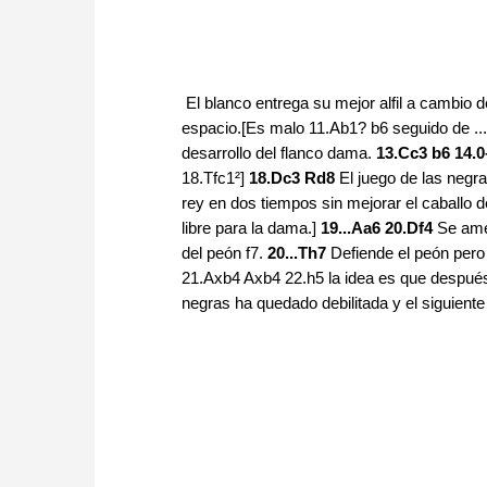
El blanco entrega su mejor alfil a cambio d
espacio.[Es malo 11.Ab1? b6 seguido de ..
desarrollo del flanco dama.
13.Cc3 b6 14.
18.Tfc1²]
18.Dc3 Rd8
El juego de las negr
rey en dos tiempos sin mejorar el caballo d
libre para la dama.]
19...Aa6 20.Df4
Se ame
del peón f7.
20...Th7
Defiende el peón pero
21.Axb4 Axb4 22.h5 la idea es que después
negras ha quedado debilitada y el siguiente