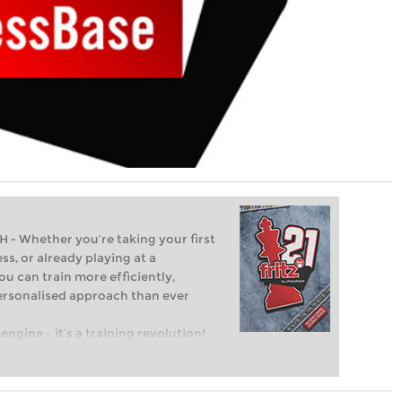
Whether you’re taking your first
ss, or already playing at a
ou can train more efficiently,
personalised approach than ever
engine – it’s a training revolution!
t steps into the world of club chess,
ent level: with FRITZ, you can train
 and with a more personalised