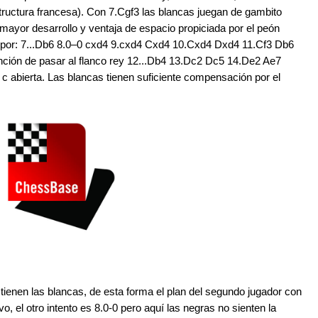
structura francesa). Con 7.Cgf3 las blancas juegan de gambito
mayor desarrollo y ventaja de espacio propiciada por el peón
a por: 7...Db6 8.0–0 cxd4 9.cxd4 Cxd4 10.Cxd4 Dxd4 11.Cf3 Db6
nción de pasar al flanco rey 12...Db4 13.Dc2 Dc5 14.De2 Ae7
c abierta. Las blancas tienen suficiente compensación por el
nen las blancas, de esta forma el plan del segundo jugador con
ivo, el otro intento es 8.0-0 pero aquí las negras no sienten la