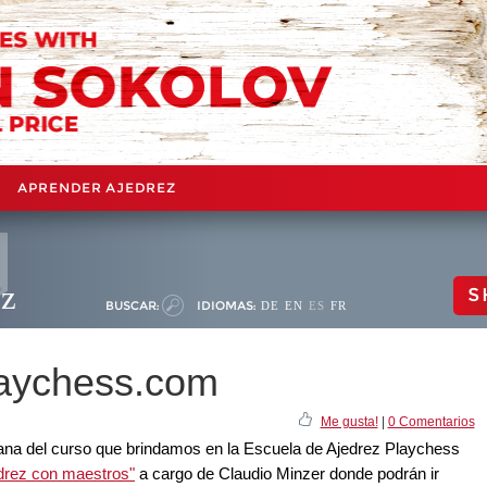
APRENDER AJEDREZ
ez
S
BUSCAR:
IDIOMAS:
DE
EN
ES
FR
laychess.com
Me gusta!
|
0 Comentarios
ana del curso que brindamos en la Escuela de Ajedrez Playchess
drez con maestros"
a cargo de Claudio Minzer donde podrán ir