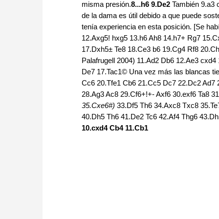
misma presión.
8...h6 9.De2
También 9.a3 
de la dama es útil debido a que puede sost
tenía experiencia en esta posición. [Se ha
12.Axg5! hxg5 13.h6 Ah8 14.h7+ Rg7 15.
17.Dxh5± Te8 18.Ce3 b6 19.Cg4 Rf8 20.Ch
Palafrugell 2004) 11.Ad2 Db6 12.Ae3 cxd
De7 17.Tac1© Una vez más las blancas ti
Cc6 20.Tfe1 Cb6 21.Cc5 Dc7 22.Dc2 Ad7 
28.Ag3 Ac8 29.Cf6+!+- Axf6 30.exf6 Ta8 
35.Cxe6#)
33.Df5 Th6 34.Axc8 Txc8 35.Te
40.Dh5 Th6 41.De2 Tc6 42.Af4 Thg6 43.Dh5
10.cxd4 Cb4 11.Cb1