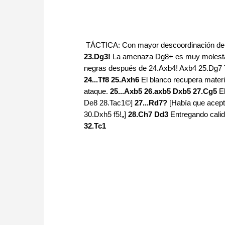
TÁCTICA: Con mayor descoordinación de pie
23.Dg3!
La amenaza Dg8+ es muy molest
negras después de 24.Axb4! Axb4 25.Dg7 T
24...Tf8 25.Axh6
El blanco recupera materi
ataque.
25...Axb5 26.axb5 Dxb5 27.Cg5
E
De8 28.Tac1©]
27...Rd7?
[Había que acept
30.Dxh5 f5!„]
28.Ch7 Dd3
Entregando calid
32.Tc1