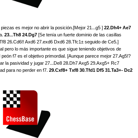
zas es mejor no abrir la posición.[Mejor 21...g5 ]
22.Dh4+ Ae7
a.
23...Th8 24.Dg7
[Se tenía un fuerte dominio de las casillas
f8 26.Cd6!! Axd6 27.exd6 Dxd6 28.Tfc1± seguido de Ce5.]
al pero lo más importante es que sigue teniendo objetivos de
l peón f7 es el objetivo primordial. [Aunque parece mejor 27.Ag5!?
ar la pasividad y jugar 27...De8 28.Dh7 Axg5 29.Axg5+ Rc7
ad para no perder en f7.
29.Cxf8+ Txf8 30.Tfd1 Df5 31.Ta3+- Dc2