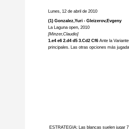
approach than ever before.
Lunes, 12 de abril de 2010
(1) Gonzalez,Yuri - Gleizerov,Evgeny
La Laguna open, 2010
[Minzer,Claudio]
1.e4 e6 2.d4 d5 3.Cd2 Cf6
Ante la Variant
principales. Las otras opciones más jugada
ESTRATEGIA: Las blancas suelen jugar 7.Ce2