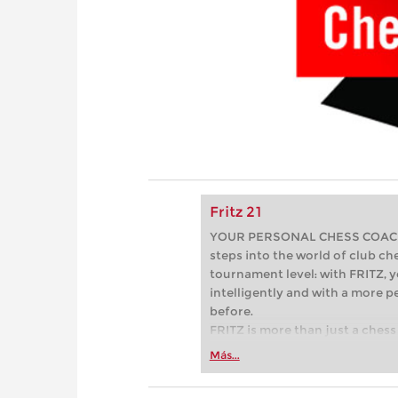
Fritz 21
YOUR PERSONAL CHESS COACH - 
steps into the world of club che
tournament level: with FRITZ, y
intelligently and with a more 
before.
FRITZ is more than just a chess 
Whether you’re taking your firs
Más...
or already playing at a tournam
more efficiently, intelligently