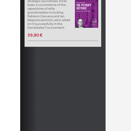
strategic soundness, it has
been a cornerstone of the
repertoires of elite
grandmasters including
Fabiano Caruana and Ian
Nepomniachtchi, who relied
on it successfully in the
Candidates Tournament.
39,90 €