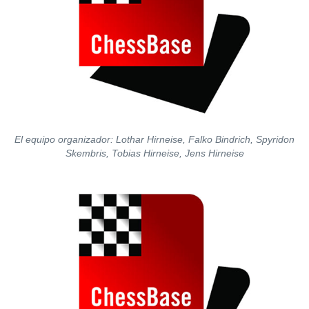
El equipo organizador: Lothar Hirneise, Falko Bindrich, Spyridon
Skembris, Tobias Hirneise, Jens Hirneise