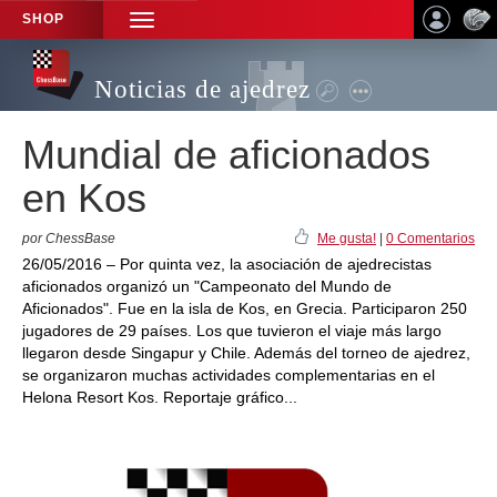
SHOP
TOGGLE
NAVIGATION
Noticias de ajedrez
Mundial de aficionados
en Kos
por ChessBase
Me gusta!
|
0 Comentarios
26/05/2016 – Por quinta vez, la asociación de ajedrecistas
aficionados organizó un "Campeonato del Mundo de
Aficionados". Fue en la isla de Kos, en Grecia. Participaron 250
jugadores de 29 países. Los que tuvieron el viaje más largo
llegaron desde Singapur y Chile. Además del torneo de ajedrez,
se organizaron muchas actividades complementarias en el
Helona Resort Kos. Reportaje gráfico...