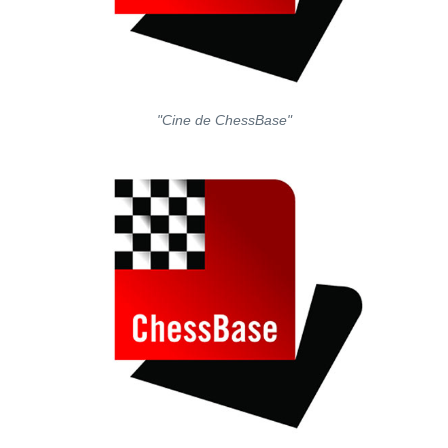
"Cine de ChessBase"