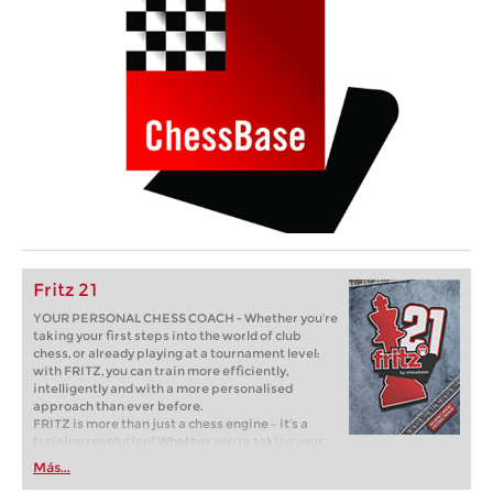
Fritz 21
YOUR PERSONAL CHESS COACH - Whether you’re
taking your first steps into the world of club
chess, or already playing at a tournament level:
with FRITZ, you can train more efficiently,
intelligently and with a more personalised
approach than ever before.
FRITZ is more than just a chess engine – it’s a
training revolution! Whether you’re taking your
first steps into the world of club chess, or already
Más...
playing at a tournament level: with FRITZ, you can