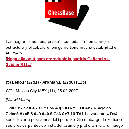
Las negras tienen una posición cómoda. Tienen la mejor
estructura y el caballo enemigo no tiene mucha estabilidad en
e6.
½–½
[
Haga clic aquí para reproducir la partida Gelfand vs.
Svidler R11...
]
(5) Leko,P (2751) - Aronian,L (2750) [E15]
WCh Mexico City MEX (11), 25.09.2007
[Mihail Marin]
1.d4 Cf6 2.c4 e6 3.Cf3 b6 4.g3 Aa6 5.Da4 Ab7 6.Ag2 c5
7.dxc5 Axc5 8.0–0 0–0 9.Cc3 Ae7 10.Td1
La variante 4.Da4
suele llevar a posiciones del tipo erizo. Sin embargo, Leko tiene
sus propios puntos de vista del asunto y prefiere iniciar un juego