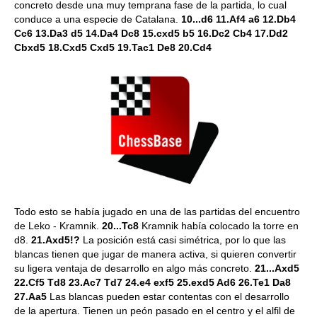
concreto desde una muy temprana fase de la partida, lo cual
conduce a una especie de Catalana.
10...d6 11.Af4 a6 12.Db4
Cc6 13.Da3 d5 14.Da4 Dc8 15.cxd5 b5 16.Dc2 Cb4 17.Dd2
Cbxd5 18.Cxd5 Cxd5 19.Tac1 De8 20.Cd4
Todo esto se había jugado en una de las partidas del encuentro
de Leko - Kramnik.
20...Tc8
Kramnik había colocado la torre en
d8.
21.Axd5!?
La posición está casi simétrica, por lo que las
blancas tienen que jugar de manera activa, si quieren convertir
su ligera ventaja de desarrollo en algo más concreto.
21...Axd5
22.Cf5 Td8 23.Ac7 Td7 24.e4 exf5 25.exd5 Ad6 26.Te1 Da8
27.Aa5
Las blancas pueden estar contentas con el desarrollo
de la apertura. Tienen un peón pasado en el centro y el alfil de