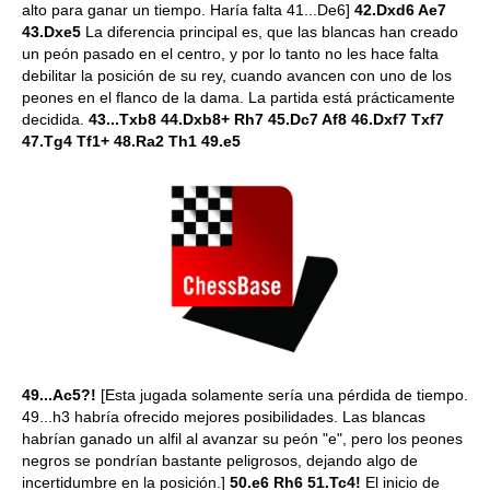
alto para ganar un tiempo. Haría falta 41...De6]
42.Dxd6 Ae7
43.Dxe5
La diferencia principal es, que las blancas han creado
un peón pasado en el centro, y por lo tanto no les hace falta
debilitar la posición de su rey, cuando avancen con uno de los
peones en el flanco de la dama. La partida está prácticamente
decidida.
43...Txb8 44.Dxb8+ Rh7 45.Dc7 Af8 46.Dxf7 Txf7
47.Tg4 Tf1+ 48.Ra2 Th1 49.e5
49...Ac5?!
[Esta jugada solamente sería una pérdida de tiempo.
49...h3 habría ofrecido mejores posibilidades. Las blancas
habrían ganado un alfil al avanzar su peón "e", pero los peones
negros se pondrían bastante peligrosos, dejando algo de
incertidumbre en la posición.]
50.e6 Rh6 51.Tc4!
El inicio de