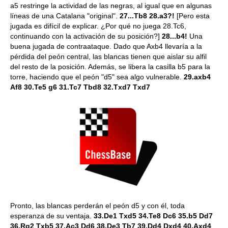
a5 restringe la actividad de las negras, al igual que en algunas
líneas de una Catalana "original".
27...Tb8 28.a3?!
[Pero esta
jugada es difícil de explicar. ¿Por qué no juega 28.Tc6,
continuando con la activación de su posición?]
28...b4!
Una
buena jugada de contraataque. Dado que Axb4 llevaría a la
pérdida del peón central, las blancas tienen que aislar su alfil
del resto de la posición. Además, se libera la casilla b5 para la
torre, haciendo que el peón "d5" sea algo vulnerable.
29.axb4
Af8 30.Te5 g6 31.Tc7 Tbd8 32.Txd7 Txd7
Pronto, las blancas perderán el peón d5 y con él, toda
esperanza de su ventaja.
33.De1 Txd5 34.Te8 Dc6 35.b5 Dd7
36.Rg2 Txb5 37.Ac3 Dd6 38.De3 Tb7 39.Dd4 Dxd4 40.Axd4