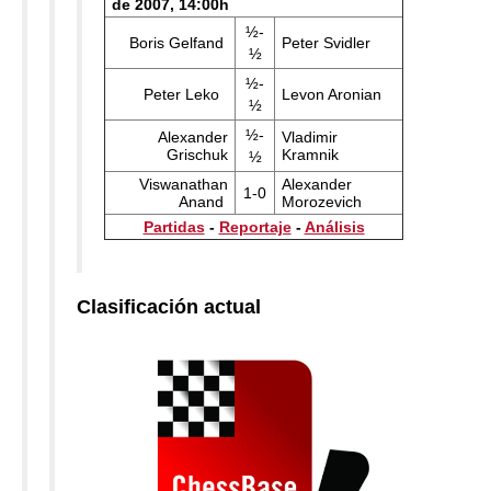
de 2007, 14:00h
½-
Boris Gelfand
Peter Svidler
½
½-
Peter Leko
Levon Aronian
½
½-
Alexander
Vladimir
Grischuk
Kramnik
½
Viswanathan
Alexander
1-0
Anand
Morozevich
Partidas
-
Reportaje
-
Análisis
Clasificación actual