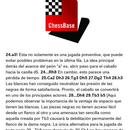
24.a3!
Esta no solamente es una jugada preventiva, que puede
evitar posibles problemas en la última fila. La idea principal
detrás del avance del peón "a" es, abrir paso para el caballo
hacia la casilla d5.
24...Rh8
En cambio, esto parece una
pérdida de tiempo.
25.Ca2 Dh3 26.Tg3 Dh5 27.Dg2 Th4 28.h3
Las blancas han conseguido neutralizar las presión de las
negras de forma satisfactoria. Pronto, el caballo se convertirá
en uno de los principales actores.
28...Dh6 29.Tb3 b5
[Aquí
podemos observar la importancia de la ventaja de espacio que
tienen las blancas. Las piezas negras no tienen acceso fácil
desde un flanco al otro y una amenaza tan sencilla como
aquella creada por Tb3 causará la debilitación permanente del
flanco de la dama negra. La única alternativa para la jugada de
texto sería 29...Tb8 pero después de 30.Cb4 no hay manera de