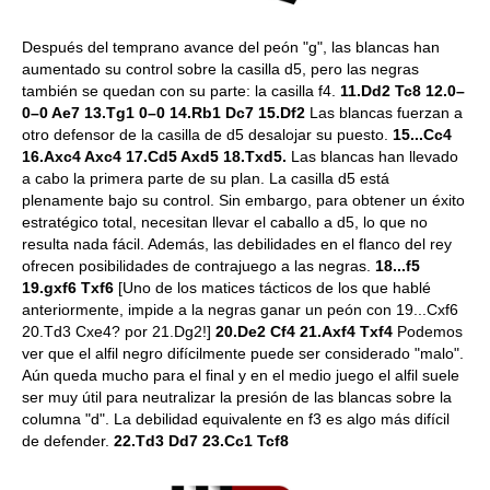
Después del temprano avance del peón "g", las blancas han
aumentado su control sobre la casilla d5, pero las negras
también se quedan con su parte: la casilla f4.
11.Dd2 Tc8 12.0–
0–0 Ae7 13.Tg1 0–0 14.Rb1 Dc7 15.Df2
Las blancas fuerzan a
otro defensor de la casilla de d5 desalojar su puesto.
15...Cc4
16.Axc4 Axc4 17.Cd5 Axd5 18.Txd5.
Las blancas han llevado
a cabo la primera parte de su plan. La casilla d5 está
plenamente bajo su control. Sin embargo, para obtener un éxito
estratégico total, necesitan llevar el caballo a d5, lo que no
resulta nada fácil. Además, las debilidades en el flanco del rey
ofrecen posibilidades de contrajuego a las negras.
18...f5
19.gxf6 Txf6
[Uno de los matices tácticos de los que hablé
anteriormente, impide a la negras ganar un peón con 19...Cxf6
20.Td3 Cxe4? por 21.Dg2!]
20.De2 Cf4 21.Axf4 Txf4
Podemos
ver que el alfil negro difícilmente puede ser considerado "malo".
Aún queda mucho para el final y en el medio juego el alfil suele
ser muy útil para neutralizar la presión de las blancas sobre la
columna "d". La debilidad equivalente en f3 es algo más difícil
de defender.
22.Td3 Dd7 23.Cc1 Tcf8