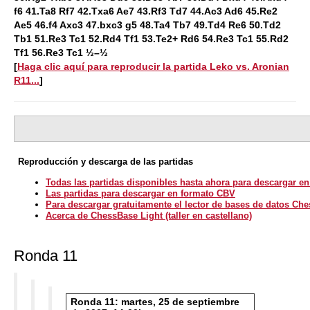
f6 41.Ta8 Rf7 42.Txa6 Ae7 43.Rf3 Td7 44.Ac3 Ad6 45.Re2
Ae5 46.f4 Axc3 47.bxc3 g5 48.Ta4 Tb7 49.Td4 Re6 50.Td2
Tb1 51.Re3 Tc1 52.Rd4 Tf1 53.Te2+ Rd6 54.Re3 Tc1 55.Rd2
Tf1 56.Re3 Tc1 ½–½
[
Haga clic aquí para reproducir la partida Leko vs. Aronian
R11...
]
Reproducción y descarga de las partidas
Todas las partidas disponibles hasta ahora para descargar e
Las partidas para descargar en formato CBV
Para descargar gratuitamente el lector de bases de datos Ch
Acerca de ChessBase Light (taller en castellano)
Ronda 11
Ronda 11: martes, 25 de septiembre