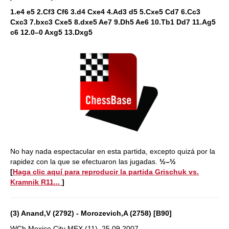
1.e4 e5 2.Cf3 Cf6 3.d4 Cxe4 4.Ad3 d5 5.Cxe5 Cd7 6.Cc3
Cxc3 7.bxc3 Cxe5 8.dxe5 Ae7 9.Dh5 Ae6 10.Tb1 Dd7 11.Ag5
c6 12.0–0 Axg5 13.Dxg5
No hay nada espectacular en esta partida, excepto quizá por la
rapidez con la que se efectuaron las jugadas.
½–½
[
Haga clic aquí para reproducir la partida Grischuk vs.
Kramnik R11...
]
(3) Anand,V (2792) - Morozevich,A (2758) [B90]
WCh Mexico City MEX (11), 25.09.2007