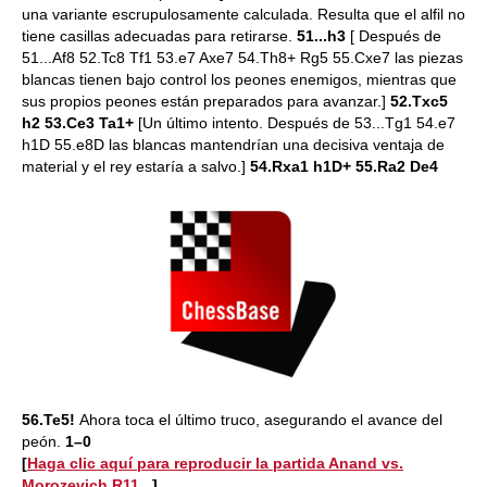
una variante escrupulosamente calculada. Resulta que el alfil no
tiene casillas adecuadas para retirarse.
51...h3
[ Después de
51...Af8 52.Tc8 Tf1 53.e7 Axe7 54.Th8+ Rg5 55.Cxe7 las piezas
blancas tienen bajo control los peones enemigos, mientras que
sus propios peones están preparados para avanzar.]
52.Txc5
h2 53.Ce3 Ta1+
[Un último intento. Después de 53...Tg1 54.e7
h1D 55.e8D las blancas mantendrían una decisiva ventaja de
material y el rey estaría a salvo.]
54.Rxa1 h1D+ 55.Ra2 De4
56.Te5!
Ahora toca el último truco, asegurando el avance del
peón.
1–0
[
Haga clic aquí para reproducir la partida Anand vs.
Morozevich R11...
]