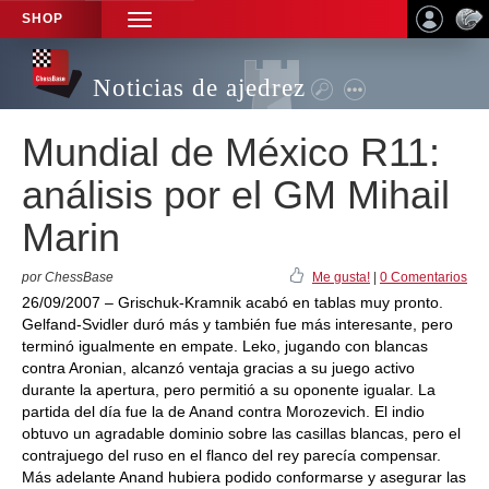
SHOP
TOGGLE
NAVIGATION
Noticias de ajedrez
Mundial de México R11:
análisis por el GM Mihail
Marin
por ChessBase
Me gusta!
|
0 Comentarios
26/09/2007 – Grischuk-Kramnik acabó en tablas muy pronto.
Gelfand-Svidler duró más y también fue más interesante, pero
terminó igualmente en empate. Leko, jugando con blancas
contra Aronian, alcanzó ventaja gracias a su juego activo
durante la apertura, pero permitió a su oponente igualar. La
partida del día fue la de Anand contra Morozevich. El indio
obtuvo un agradable dominio sobre las casillas blancas, pero el
contrajuego del ruso en el flanco del rey parecía compensar.
Más adelante Anand hubiera podido conformarse y asegurar las