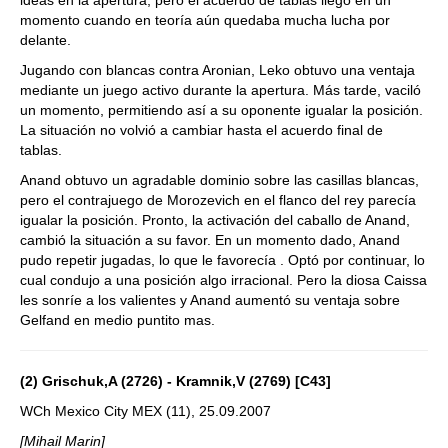
ideas en la apertura, pero el acuerdo de tablas llegó en un
momento cuando en teoría aún quedaba mucha lucha por
delante.
Jugando con blancas contra Aronian, Leko obtuvo una ventaja
mediante un juego activo durante la apertura. Más tarde, vaciló
un momento, permitiendo así a su oponente igualar la posición.
La situación no volvió a cambiar hasta el acuerdo final de
tablas.
Anand obtuvo un agradable dominio sobre las casillas blancas,
pero el contrajuego de Morozevich en el flanco del rey parecía
igualar la posición. Pronto, la activación del caballo de Anand,
cambió la situación a su favor. En un momento dado, Anand
pudo repetir jugadas, lo que le favorecía . Optó por continuar, lo
cual condujo a una posición algo irracional. Pero la diosa Caissa
les sonríe a los valientes y Anand aumentó su ventaja sobre
Gelfand en medio puntito mas.
(2) Grischuk,A (2726) - Kramnik,V (2769) [C43]
WCh Mexico City MEX (11), 25.09.2007
[Mihail Marin]