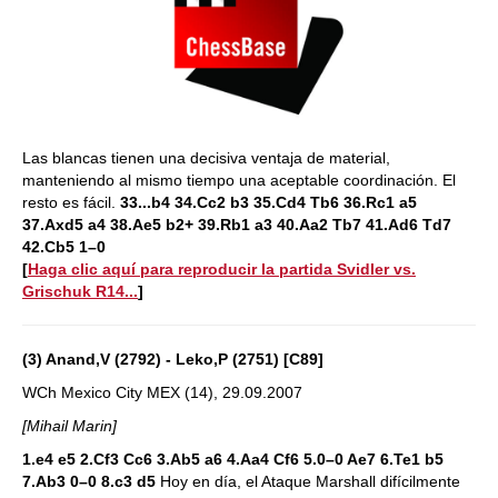
Las blancas tienen una decisiva ventaja de material,
manteniendo al mismo tiempo una aceptable coordinación. El
resto es fácil.
33...b4 34.Cc2 b3 35.Cd4 Tb6 36.Rc1 a5
37.Axd5 a4 38.Ae5 b2+ 39.Rb1 a3 40.Aa2 Tb7 41.Ad6 Td7
42.Cb5 1–0
[
Haga clic aquí para reproducir la partida Svidler vs.
Grischuk R14...
]
(3) Anand,V (2792) - Leko,P (2751) [C89]
WCh Mexico City MEX (14), 29.09.2007
[Mihail Marin]
1.e4 e5 2.Cf3 Cc6 3.Ab5 a6 4.Aa4 Cf6 5.0–0 Ae7 6.Te1 b5
7.Ab3 0–0 8.c3 d5
Hoy en día, el Ataque Marshall difícilmente