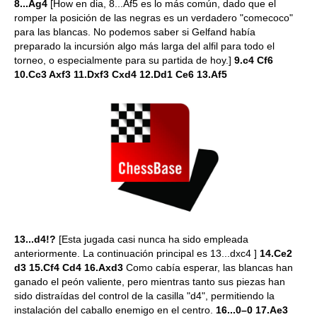
8...Ag4
[How en dia, 8...Af5 es lo más común, dado que el
romper la posición de las negras es un verdadero "comecoco"
para las blancas. No podemos saber si Gelfand había
preparado la incursión algo más larga del alfil para todo el
torneo, o especialmente para su partida de hoy.]
9.c4 Cf6
10.Cc3 Axf3 11.Dxf3 Cxd4 12.Dd1 Ce6 13.Af5
13...d4!?
[Esta jugada casi nunca ha sido empleada
anteriormente. La continuación principal es 13...dxc4 ]
14.Ce2
d3 15.Cf4 Cd4 16.Axd3
Como cabía esperar, las blancas han
ganado el peón valiente, pero mientras tanto sus piezas han
sido distraídas del control de la casilla "d4", permitiendo la
instalación del caballo enemigo en el centro.
16...0–0 17.Ae3