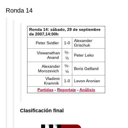
Ronda 14
Ronda 14: sábado, 29 de septiembre
de 2007,14:00h
Alexander
Peter Svidler
1-0
Grischuk
½-
Viswanathan
Peter Leko
Anand
½
½-
Alexander
Boris Gelfand
Morozevich
½
Vladimir
1-0
Levon Aronian
Kramnik
Partidas
-
Reportaje
-
Análisis
Clasificación final