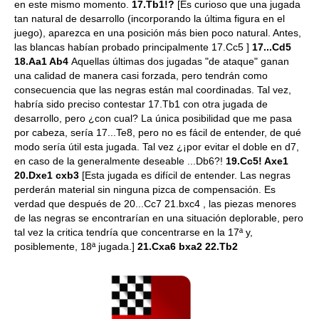
en este mismo momento.
17.Tb1!?
[Es curioso que una jugada
tan natural de desarrollo (incorporando la última figura en el
juego), aparezca en una posición más bien poco natural. Antes,
las blancas habían probado principalmente 17.Cc5 ]
17...Cd5
18.Aa1 Ab4
Aquellas últimas dos jugadas "de ataque" ganan
una calidad de manera casi forzada, pero tendrán como
consecuencia que las negras están mal coordinadas. Tal vez,
habría sido preciso contestar 17.Tb1 con otra jugada de
desarrollo, pero ¿con cual? La única posibilidad que me pasa
por cabeza, sería 17...Te8, pero no es fácil de entender, de qué
modo sería útil esta jugada. Tal vez ¿¡por evitar el doble en d7,
en caso de la generalmente deseable ...Db6?!
19.Cc5! Axe1
20.Dxe1 cxb3
[Esta jugada es difícil de entender. Las negras
perderán material sin ninguna pizca de compensación. Es
verdad que después de 20...Cc7 21.bxc4 , las piezas menores
de las negras se encontrarían en una situación deplorable, pero
tal vez la critica tendría que concentrarse en la 17ª y,
posiblemente, 18ª jugada.]
21.Cxa6 bxa2 22.Tb2