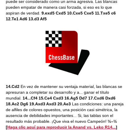
puede ser considerado como un arma agresiva. Las blancas
pueden empatar de manera casi forzada, si eso es lo que
aspiran de verdad.
9.exd5 Cxd5 10.Cxe5 Cxe5 11.Txe5 c6
12.Te1 Ad6 13.d3 Af5
14.Cd2
En vez de mantener su ventaja material, las blancas se
apresuran a completar su desarrollo y a... ganar el título
mundial.
14...Cf4 15.Ce4 Cxd3 16.Ag5 Dd7 17.Cxd6 Dxd6
18.Ac2 Dg6 19.Axd3 Axd3 20.Ae3
Las condiciones: una pareja
de alfiles de colores opuestos, una posición casi simétrica, la
ausencia de debilidades importantes... Si, las tablas son el
resultado más probable. ¡Que viva el nuevo Campeón!
½–½
[
Haga clic aquí para reproducir la Anand vs. Leko R14...
]