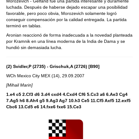
Morozevich - Gelfand fue una partida interesante y duramente
luchada. Después de haberse dejado escapar una posibilidad
favorable, pero poco obvia, Morozevich solamente logró
conseguir compensación por la calidad entregada. La partida
terminó en tablas.
Aronian reaccionó de forma inadecuada a la novedad planteada
por Kramnik en una línea moderna de la India de Dama y se
hundió sin demasiada lucha.
(2) Svidler,P (2735) - Grischuk,A (2726) [B90]
WCh Mexico City MEX (14), 29.09.2007
[Mihail Marin]
1.e4 c5 2.Cf3 d6 3.d4 cxd4 4.Cxd4 Cf6 5.Cc3 a6 6.Ae3 Cg4
7.Ag5 h6 8.Ah4 g5 9.Ag3 Ag7 10.h3 Ce5 11.Cf5 Axf5 12.exf5
Cbc6 13.Cd5 e6 14.fxe6 fxe6 15.Ce3