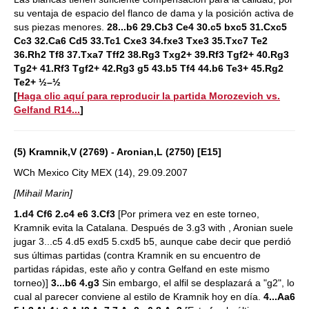
su ventaja de espacio del flanco de dama y la posición activa de
sus piezas menores.
28...b6 29.Cb3 Ce4 30.c5 bxc5 31.Cxc5
Cc3 32.Ca6 Cd5 33.Tc1 Cxe3 34.fxe3 Txe3 35.Txc7 Te2
36.Rh2 Tf8 37.Txa7 Tff2 38.Rg3 Txg2+ 39.Rf3 Tgf2+ 40.Rg3
Tg2+ 41.Rf3 Tgf2+ 42.Rg3 g5 43.b5 Tf4 44.b6 Te3+ 45.Rg2
Te2+ ½–½
[
Haga clic aquí para reproducir la partida Morozevich vs.
Gelfand R14...
]
(5) Kramnik,V (2769) - Aronian,L (2750) [E15]
WCh Mexico City MEX (14), 29.09.2007
[Mihail Marin]
1.d4 Cf6 2.c4 e6 3.Cf3
[Por primera vez en este torneo,
Kramnik evita la Catalana. Después de 3.g3 with , Aronian suele
jugar 3...c5 4.d5 exd5 5.cxd5 b5, aunque cabe decir que perdió
sus últimas partidas (contra Kramnik en su encuentro de
partidas rápidas, este año y contra Gelfand en este mismo
torneo)]
3...b6 4.g3
Sin embargo, el alfil se desplazará a "g2", lo
cual al parecer conviene al estilo de Kramnik hoy en día.
4...Aa6