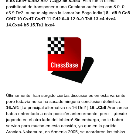
5.b3 Ab4+ 6.Ad2 Ae7 7.Ag2 c6 8.Ac3
[Esta fue la última
posibilidad de transponer a una Catalana auténtica con 8.0–0
d5 9.Dc2, aunque algunos la llamarían Bogo India.]
8...d5 9.Ce5
Cfd7 10.Cxd7 Cxd7 11.Cd2 0–0 12.0–0 Tc8 13.e4 dxe4
14.Cxe4 b5 15.Te1 bxc4
Últimamente, han surgido ciertas discusiones en esta variante,
pero todavía no se ha sacado ninguna conclusión definitiva.
16.Af1
[La principal alternativa es 16.De2 ]
16...Cb6
Aronian se
había enfrentado a esta posición anteriormente, pero... ¡desde
jugando en el otro lado del tablero! Sin embargo, no le habrá
servido para mucho en esta ocasión, ya que en la partida
Aronian-Nakamura, en Armenia 2005, se acordaron las tablas