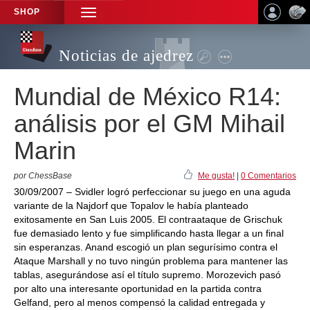
SHOP
TOGGLE
NAVIGATION
Noticias de ajedrez
Mundial de México R14:
análisis por el GM Mihail
Marin
por ChessBase
Me gusta!
|
0 Comentarios
30/09/2007 – Svidler logró perfeccionar su juego en una aguda
variante de la Najdorf que Topalov le había planteado
exitosamente en San Luis 2005. El contraataque de Grischuk
fue demasiado lento y fue simplificando hasta llegar a un final
sin esperanzas. Anand escogió un plan segurísimo contra el
Ataque Marshall y no tuvo ningún problema para mantener las
tablas, asegurándose así el título supremo. Morozevich pasó
por alto una interesante oportunidad en la partida contra
Gelfand, pero al menos compensó la calidad entregada y