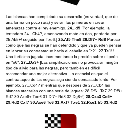
Las blancas han completado su desarrollo (es verdad, que de
una forma un poco rara) y serán las primeras en crear
amenazas contra el rey enemigo.
24...d5
[Por ejemplo, la
tentadora 24...Cb4?, amenazando mate en dos, perdería por
25.Ab5+! seguido por Txd6.]
25.Af5 The8 26.Df7+ Rd8
Parece
como que las negras se han defendido y que ya pueden pensar
en lanzar su contraataque hacia el caballo en "c2".
27.Te1!!
Una fortísima jugada, incrementando la presión sobre el peón
en "e6".
27...Da3+
[Las simplificaciones no provocarán ningún
tipo de alivio para las negras, pero también es difícil
recomendar una mejor alternativa. Lo esencial es que el
contraataque de las negras siga siendo demasiado lento. Por
ejemplo, 27...Cd4? mientras que después de 27...Cb4 las
blancas atacarían con una serie de jaques: 28.Df6+ Te7 29.Df8+
Rd7 30.Axe6+ Txe6 31.Df7+ Rd8 32.Dg8+!]
28.Cxa3 Ce5+
29.Rd2 Cxf7 30.Axe6 Tc6 31.Axf7 Txe1 32.Rxe1 b5 33.Rd2