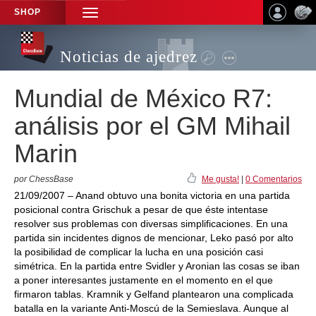
SHOP
TOGGLE
NAVIGATION
Noticias de ajedrez
Mundial de México R7:
análisis por el GM Mihail
Marin
por ChessBase
Me gusta!
|
0 Comentarios
21/09/2007 – Anand obtuvo una bonita victoria en una partida
posicional contra Grischuk a pesar de que éste intentase
resolver sus problemas con diversas simplificaciones. En una
partida sin incidentes dignos de mencionar, Leko pasó por alto
la posibilidad de complicar la lucha en una posición casi
simétrica. En la partida entre Svidler y Aronian las cosas se iban
a poner interesantes justamente en el momento en el que
firmaron tablas. Kramnik y Gelfand plantearon una complicada
batalla en la variante Anti-Moscú de la Semieslava. Aunque al