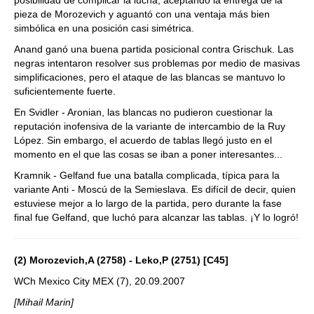
posibilidad de complicar la lucha, aceptando la entrega de la
pieza de Morozevich y aguantó con una ventaja más bien
simbólica en una posición casi simétrica.
Anand ganó una buena partida posicional contra Grischuk. Las
negras intentaron resolver sus problemas por medio de masivas
simplificaciones, pero el ataque de las blancas se mantuvo lo
suficientemente fuerte.
En Svidler - Aronian, las blancas no pudieron cuestionar la
reputación inofensiva de la variante de intercambio de la Ruy
López. Sin embargo, el acuerdo de tablas llegó justo en el
momento en el que las cosas se iban a poner interesantes...
Kramnik - Gelfand fue una batalla complicada, típica para la
variante Anti - Moscú de la Semieslava. Es difícil de decir, quien
estuviese mejor a lo largo de la partida, pero durante la fase
final fue Gelfand, que luchó para alcanzar las tablas. ¡Y lo logró!
(2) Morozevich,A (2758) - Leko,P (2751) [C45]
WCh Mexico City MEX (7), 20.09.2007
[Mihail Marin]