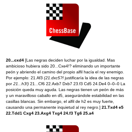
20...cxd4
[Las negras deciden luchar por la igualdad. Mas
ambicioso hubiera sido 20...Cxe4!? eliminando un importante
peón y abriendo el camino del propio alfil hacía el rey enemigo.
Por ejemplo: 21.Af3
(21.dxc5?!
justificaría la idea de las negras
por
21...h3!)
21...Cf6 22.Axb7 Dxb7 23.f3 Cd5 24.De4 0–0–0 La
posición queda muy aguda. Las negras tienen un peón de más
y un maravilloso caballo en d5, asegurándole estabilidad en las
casillas blancas. Sin embargo, el alfil de h2 es muy fuerte,
causando una permanente inquietud al rey negro.]
21.Txd4 e5
22.Tdd1 Cxg4 23.Axg4 Txg4 24.f3 Tg6 25.a4