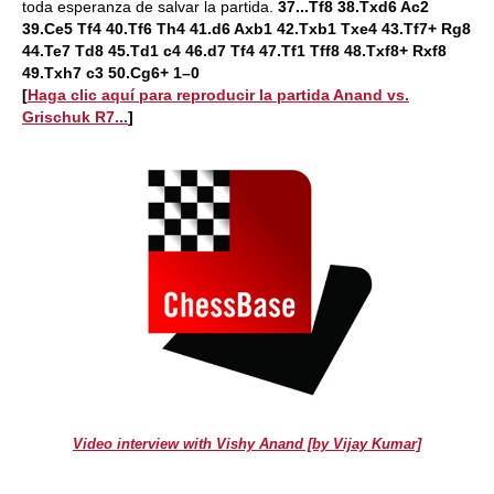
toda esperanza de salvar la partida.
37...Tf8 38.Txd6 Ac2
39.Ce5 Tf4 40.Tf6 Th4 41.d6 Axb1 42.Txb1 Txe4 43.Tf7+ Rg8
44.Te7 Td8 45.Td1 c4 46.d7 Tf4 47.Tf1 Tff8 48.Txf8+ Rxf8
49.Txh7 c3 50.Cg6+ 1–0
[
Haga clic aquí para reproducir la partida Anand vs.
Grischuk R7...
]
Video interview with Vishy Anand [by Vijay Kumar]