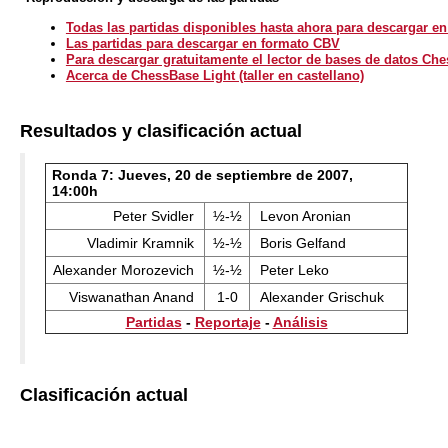
Todas las partidas disponibles hasta ahora para descargar e
Las partidas para descargar en formato CBV
Para descargar gratuitamente el lector de bases de datos Ch
Acerca de ChessBase Light (taller en castellano)
Resultados y clasificación actual
Ronda 7: Jueves, 20 de septiembre de 2007,
14:00h
Peter Svidler
½-½
Levon Aronian
Vladimir Kramnik
½-½
Boris Gelfand
Alexander Morozevich
½-½
Peter Leko
Viswanathan Anand
1-0
Alexander Grischuk
Partidas
-
Reportaje
-
Análisis
Clasificación actual