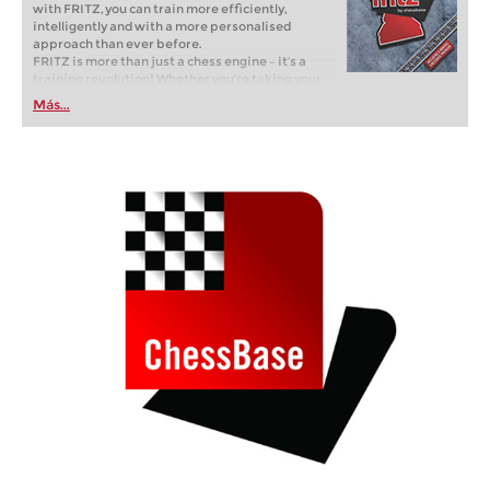
with FRITZ, you can train more efficiently,
intelligently and with a more personalised
approach than ever before.
FRITZ is more than just a chess engine – it’s a
training revolution! Whether you’re taking your
first steps into the world of club chess, or already
Más...
playing at a tournament level: with FRITZ, you can
train more efficiently, intelligently and with a
more personalised approach than ever before.