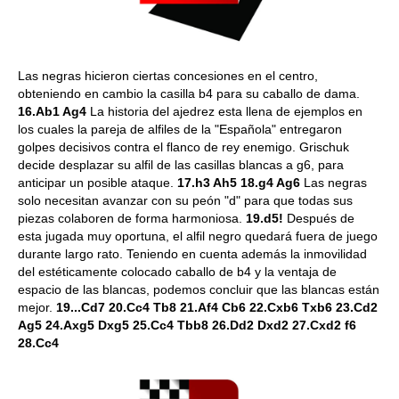
Las negras hicieron ciertas concesiones en el centro,
obteniendo en cambio la casilla b4 para su caballo de dama.
16.Ab1 Ag4
La historia del ajedrez esta llena de ejemplos en
los cuales la pareja de alfiles de la "Española" entregaron
golpes decisivos contra el flanco de rey enemigo. Grischuk
decide desplazar su alfil de las casillas blancas a g6, para
anticipar un posible ataque.
17.h3 Ah5 18.g4 Ag6
Las negras
solo necesitan avanzar con su peón "d" para que todas sus
piezas colaboren de forma harmoniosa.
19.d5!
Después de
esta jugada muy oportuna, el alfil negro quedará fuera de juego
durante largo rato. Teniendo en cuenta además la inmovilidad
del estéticamente colocado caballo de b4 y la ventaja de
espacio de las blancas, podemos concluir que las blancas están
mejor.
19...Cd7 20.Cc4 Tb8 21.Af4 Cb6 22.Cxb6 Txb6 23.Cd2
Ag5 24.Axg5 Dxg5 25.Cc4 Tbb8 26.Dd2 Dxd2 27.Cxd2 f6
28.Cc4