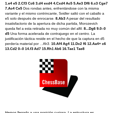
1.e4 e5 2.Cf3 Cc6 3.d4 exd4 4.Cxd4 Ac5 5.Ae3 Df6 6.c3 Cge7
7.Ac4 Ce5
Dos rondas antes, enfrentándose con la misma
variante y el mismo contrincante, Svidler saltó con el caballo a
e5 solo después de enrocarse.
8.Ab3
A pesar del resultado
insatisfactorio de la apertura de dicha partida, Morozevich
queda fiel a esta retirada no muy común del alfil.
8...Dg6 9.0–0
d5
Una forma acelerada de contrajuego en el centro. La
justificación táctica reside en el hecho de que la captura en d5
perdería material por ...Ah3.
10.Af4 Ag4 11.Dc2 f6 12.Aa4+ c6
13.Cd2 0–0 14.f3 Ad7 15.Rh1 Ab6 16.Tae1 Tae8
Hemos llegado a una posición curiosa. La estructura es