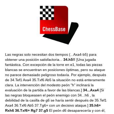
Las negras solo necesitan dos tiempos (...Axa4-b5) para
obtener una posición satisfactoria...
34.h5!!
[Una jugada
fantástica. Con excepción de la torre en e1, todas las piezas
blancas se encuentran en posiciones óptimas, pero su ataque
no parece demasiado peligroso todavía. Por ejemplo, después
de 34.Tef1 Axa4 35.Txf6 Ab5 la situación no está enteramente
clara. La intervención del modesto peón "h" inclinará la
evaluación de la partida a favor de las blancas.]
34...Axa4
[Sí
las negras bloqueasen el peón enemigo con 34...h6 , la
debilidad de la casilla de g6 se haría sentir después de 35.Tef1
Axa4 36.Txf6 Ab5 37.Tg6+ con un decisivo ataque.]
35.h6+
Rxh6 36.Txf6+ Rg7 37.g5
El peón d6 desaparecería y con él,