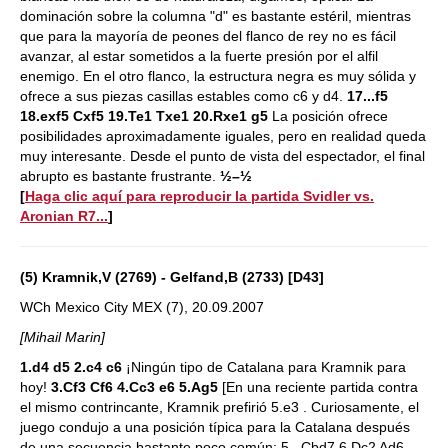
dominación sobre la columna "d" es bastante estéril, mientras
que para la mayoría de peones del flanco de rey no es fácil
avanzar, al estar sometidos a la fuerte presión por el alfil
enemigo. En el otro flanco, la estructura negra es muy sólida y
ofrece a sus piezas casillas estables como c6 y d4.
17...f5
18.exf5 Cxf5 19.Te1 Txe1 20.Rxe1 g5
La posición ofrece
posibilidades aproximadamente iguales, pero en realidad queda
muy interesante. Desde el punto de vista del espectador, el final
abrupto es bastante frustrante.
½–½
[
Haga clic aquí para reproducir la partida Svidler vs.
Aronian R7...
]
(5) Kramnik,V (2769) - Gelfand,B (2733) [D43]
WCh Mexico City MEX (7), 20.09.2007
[Mihail Marin]
1.d4 d5 2.c4 c6
¡Ningún tipo de Catalana para Kramnik para
hoy!
3.Cf3 Cf6 4.Cc3 e6 5.Ag5
[En una reciente partida contra
el mismo contrincante, Kramnik prefirió 5.e3 . Curiosamente, el
juego condujo a una posición típica para la Catalana después
de una secuencia bastante poco común: 5...Cbd7 6.Dc2 Ad6