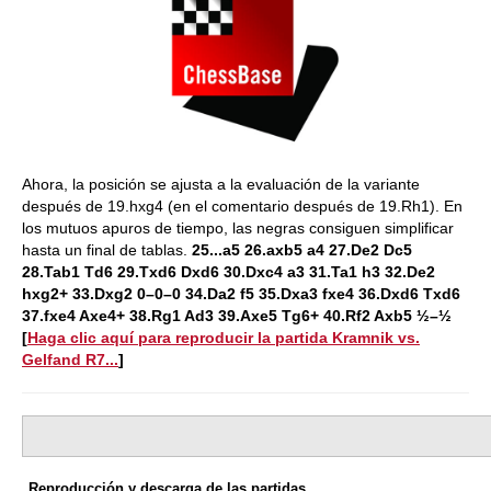
Ahora, la posición se ajusta a la evaluación de la variante
después de 19.hxg4 (en el comentario después de 19.Rh1). En
los mutuos apuros de tiempo, las negras consiguen simplificar
hasta un final de tablas.
25...a5 26.axb5 a4 27.De2 Dc5
28.Tab1 Td6 29.Txd6 Dxd6 30.Dxc4 a3 31.Ta1 h3 32.De2
hxg2+ 33.Dxg2 0–0–0 34.Da2 f5 35.Dxa3 fxe4 36.Dxd6 Txd6
37.fxe4 Axe4+ 38.Rg1 Ad3 39.Axe5 Tg6+ 40.Rf2 Axb5 ½–½
[
Haga clic aquí para reproducir la partida Kramnik vs.
Gelfand R7...
]
Reproducción y descarga de las partidas