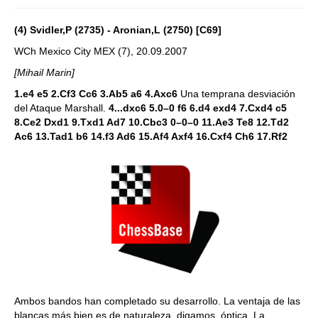
(4) Svidler,P (2735) - Aronian,L (2750) [C69]
WCh Mexico City MEX (7), 20.09.2007
[Mihail Marin]
1.e4 e5 2.Cf3 Cc6 3.Ab5 a6 4.Axc6
Una temprana desviación
del Ataque Marshall.
4...dxc6 5.0–0 f6 6.d4 exd4 7.Cxd4 c5
8.Ce2 Dxd1 9.Txd1 Ad7 10.Cbc3 0–0–0 11.Ae3 Te8 12.Td2
Ac6 13.Tad1 b6 14.f3 Ad6 15.Af4 Axf4 16.Cxf4 Ch6 17.Rf2
Ambos bandos han completado su desarrollo. La ventaja de las
blancas más bien es de naturaleza, digamos, óptica. La