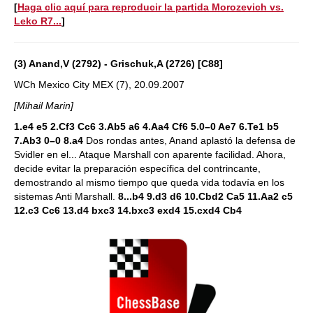
[
Haga clic aquí para reproducir la partida Morozevich vs.
Leko R7...
]
(3) Anand,V (2792) - Grischuk,A (2726) [C88]
WCh Mexico City MEX (7), 20.09.2007
[Mihail Marin]
1.e4 e5 2.Cf3 Cc6 3.Ab5 a6 4.Aa4 Cf6 5.0–0 Ae7 6.Te1 b5
7.Ab3 0–0 8.a4
Dos rondas antes, Anand aplastó la defensa de
Svidler en el... Ataque Marshall con aparente facilidad. Ahora,
decide evitar la preparación específica del contrincante,
demostrando al mismo tiempo que queda vida todavía en los
sistemas Anti Marshall.
8...b4 9.d3 d6 10.Cbd2 Ca5 11.Aa2 c5
12.c3 Cc6 13.d4 bxc3 14.bxc3 exd4 15.cxd4 Cb4