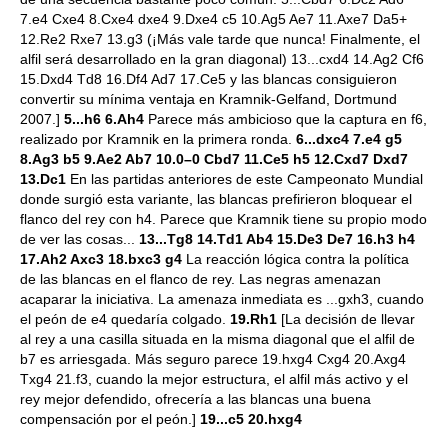
7.e4 Cxe4 8.Cxe4 dxe4 9.Dxe4 c5 10.Ag5 Ae7 11.Axe7 Da5+
12.Re2 Rxe7 13.g3 (¡Más vale tarde que nunca! Finalmente, el
alfil será desarrollado en la gran diagonal) 13...cxd4 14.Ag2 Cf6
15.Dxd4 Td8 16.Df4 Ad7 17.Ce5 y las blancas consiguieron
convertir su mínima ventaja en Kramnik-Gelfand, Dortmund
2007.]
5...h6 6.Ah4
Parece más ambicioso que la captura en f6,
realizado por Kramnik en la primera ronda.
6...dxc4 7.e4 g5
8.Ag3 b5 9.Ae2 Ab7 10.0–0 Cbd7 11.Ce5 h5 12.Cxd7 Dxd7
13.Dc1
En las partidas anteriores de este Campeonato Mundial
donde surgió esta variante, las blancas prefirieron bloquear el
flanco del rey con h4. Parece que Kramnik tiene su propio modo
de ver las cosas...
13...Tg8 14.Td1 Ab4 15.De3 De7 16.h3 h4
17.Ah2 Axc3 18.bxc3 g4
La reacción lógica contra la política
de las blancas en el flanco de rey. Las negras amenazan
acaparar la iniciativa. La amenaza inmediata es ...gxh3, cuando
el peón de e4 quedaría colgado.
19.Rh1
[La decisión de llevar
al rey a una casilla situada en la misma diagonal que el alfil de
b7 es arriesgada. Más seguro parece 19.hxg4 Cxg4 20.Axg4
Txg4 21.f3, cuando la mejor estructura, el alfil más activo y el
rey mejor defendido, ofrecería a las blancas una buena
compensación por el peón.]
19...c5 20.hxg4