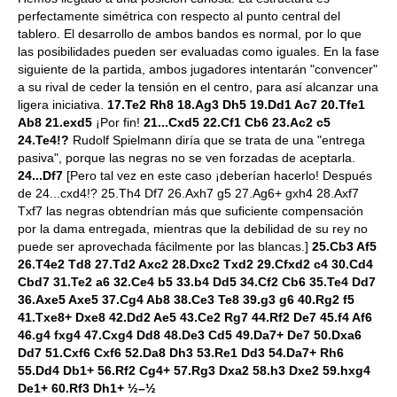
perfectamente simétrica con respecto al punto central del
tablero. El desarrollo de ambos bandos es normal, por lo que
las posibilidades pueden ser evaluadas como iguales. En la fase
siguiente de la partida, ambos jugadores intentarán "convencer"
a su rival de ceder la tensión en el centro, para así alcanzar una
ligera iniciativa.
17.Te2 Rh8 18.Ag3 Dh5 19.Dd1 Ac7 20.Tfe1
Ab8 21.exd5
¡Por fin!
21...Cxd5 22.Cf1 Cb6 23.Ac2 c5
24.Te4!?
Rudolf Spielmann diría que se trata de una "entrega
pasiva", porque las negras no se ven forzadas de aceptarla.
24...Df7
[Pero tal vez en este caso ¡deberían hacerlo! Después
de 24...cxd4!? 25.Th4 Df7 26.Axh7 g5 27.Ag6+ gxh4 28.Axf7
Txf7 las negras obtendrían más que suficiente compensación
por la dama entregada, mientras que la debilidad de su rey no
puede ser aprovechada fácilmente por las blancas.]
25.Cb3 Af5
26.T4e2 Td8 27.Td2 Axc2 28.Dxc2 Txd2 29.Cfxd2 c4 30.Cd4
Cbd7 31.Te2 a6 32.Ce4 b5 33.b4 Dd5 34.Cf2 Cb6 35.Te4 Dd7
36.Axe5 Axe5 37.Cg4 Ab8 38.Ce3 Te8 39.g3 g6 40.Rg2 f5
41.Txe8+ Dxe8 42.Dd2 Ae5 43.Ce2 Rg7 44.Rf2 De7 45.f4 Af6
46.g4 fxg4 47.Cxg4 Dd8 48.De3 Cd5 49.Da7+ De7 50.Dxa6
Dd7 51.Cxf6 Cxf6 52.Da8 Dh3 53.Re1 Dd3 54.Da7+ Rh6
55.Dd4 Db1+ 56.Rf2 Cg4+ 57.Rg3 Dxa2 58.h3 Dxe2 59.hxg4
De1+ 60.Rf3 Dh1+ ½–½