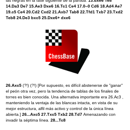
las negras en la fase siguiente de la partida.
13.dxe6 Te8
14.Da3 De7 15.Ae3 Dxe6 16.Tc1 Ce4 17.0–0 Cd6 18.Ad4 Ae7
19.c5 Ce4 20.Cd2 Cxd2 21.Axb7 Tab8 22.Tfd1 Txb7 23.Txd2
Teb8 24.De3 bxc5 25.Dxe6+ dxe6
26.Axc5
(?!) (?!) [Por supuesto, es difícil abstenerse de "ganar"
el peón otra vez, pero la tendencia de tablas de los finales de
torres es bien conocida. Una alternativa importante era 26.Ac3 ,
manteniendo la ventaja de las blancas intacta, en vista de su
mejor estructura, alfil más activo y control de la única línea
abierta.]
26...Axc5 27.Txc5 Txb2 28.Td7
Amenazando con
invadir la séptima línea.
28...Tc8