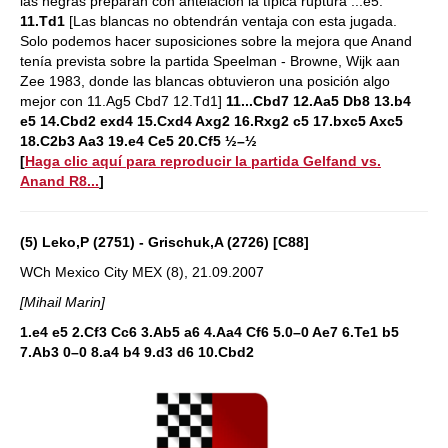
las negras preparan con antelación la típica ruptura ...e5.
11.Td1
[Las blancas no obtendrán ventaja con esta jugada.
Solo podemos hacer suposiciones sobre la mejora que Anand
tenía prevista sobre la partida Speelman - Browne, Wijk aan
Zee 1983, donde las blancas obtuvieron una posición algo
mejor con 11.Ag5 Cbd7 12.Td1]
11...Cbd7 12.Aa5 Db8 13.b4
e5 14.Cbd2 exd4 15.Cxd4 Axg2 16.Rxg2 c5 17.bxc5 Axc5
18.C2b3 Aa3 19.e4 Ce5 20.Cf5 ½–½
[
Haga clic aquí para reproducir la partida Gelfand vs.
Anand R8...
]
(5) Leko,P (2751) - Grischuk,A (2726) [C88]
WCh Mexico City MEX (8), 21.09.2007
[Mihail Marin]
1.e4 e5 2.Cf3 Cc6 3.Ab5 a6 4.Aa4 Cf6 5.0–0 Ae7 6.Te1 b5
7.Ab3 0–0 8.a4 b4 9.d3 d6 10.Cbd2