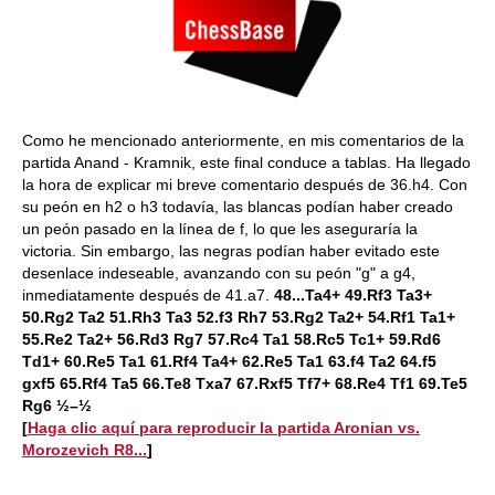
Como he mencionado anteriormente, en mis comentarios de la
partida Anand - Kramnik, este final conduce a tablas. Ha llegado
la hora de explicar mi breve comentario después de 36.h4. Con
su peón en h2 o h3 todavía, las blancas podían haber creado
un peón pasado en la línea de f, lo que les aseguraría la
victoria. Sin embargo, las negras podían haber evitado este
desenlace indeseable, avanzando con su peón "g" a g4,
inmediatamente después de 41.a7.
48...Ta4+ 49.Rf3 Ta3+
50.Rg2 Ta2 51.Rh3 Ta3 52.f3 Rh7 53.Rg2 Ta2+ 54.Rf1 Ta1+
55.Re2 Ta2+ 56.Rd3 Rg7 57.Rc4 Ta1 58.Rc5 Tc1+ 59.Rd6
Td1+ 60.Re5 Ta1 61.Rf4 Ta4+ 62.Re5 Ta1 63.f4 Ta2 64.f5
gxf5 65.Rf4 Ta5 66.Te8 Txa7 67.Rxf5 Tf7+ 68.Re4 Tf1 69.Te5
Rg6 ½–½
[
Haga clic aquí para reproducir la partida Aronian vs.
Morozevich R8...
]