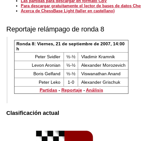
Las partidas para descargar en formato CBV
Para descargar gratuitamente el lector de bases de datos Ch
Acerca de ChessBase Light (taller en castellano)
Reportaje relámpago de ronda 8
Ronda 8: Viernes, 21 de septiembre de 2007, 14:00
h
Peter Svidler
½-½
Vladimir Kramnik
Levon Aronian
½-½
Alexander Morozevich
Boris Gelfand
½-½
Viswanathan Anand
Peter Leko
1-0
Alexander Grischuk
Partidas
-
Reportaje
-
Análisis
Clasificación actual