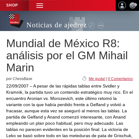
SHOP
TOGGLE
NAVIGATION
Noticias de ajedrez
Mundial de México R8:
análisis por el GM Mihail
Marin
por ChessBase
Me gusta!
|
0 Comentarios
22/09/2007 – A pesar de las rápidas tablas entre Svidler y
Kramnik, la partida tuvo un contenido estratégico muy rico. En el
encuentro Aronian vs. Morozevich, este último retomó la
variante con la que había perdido frente a Gelfand y volvió a
fracasar, aunque esta vez se aseguró al menos las tablas. La
partida de Gelfand y Anand comenzó interesante, con Anand
empleando un plan poco habitual, pero muy adecuado. Las
tablas no parecen evidentes en la posición final. La victoria de
Leko se basó sobre todo en las meteduras de pata de Grischuk,