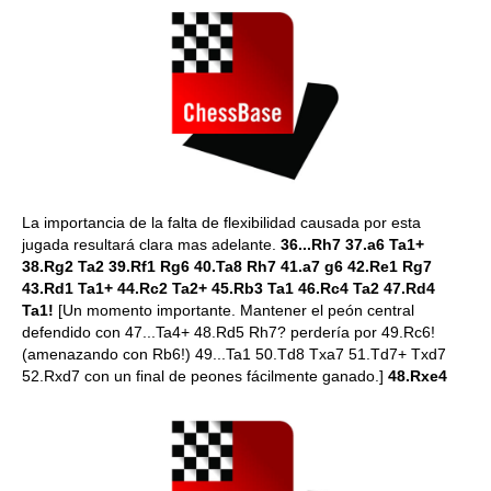
La importancia de la falta de flexibilidad causada por esta
jugada resultará clara mas adelante.
36...Rh7 37.a6 Ta1+
38.Rg2 Ta2 39.Rf1 Rg6 40.Ta8 Rh7 41.a7 g6 42.Re1 Rg7
43.Rd1 Ta1+ 44.Rc2 Ta2+ 45.Rb3 Ta1 46.Rc4 Ta2 47.Rd4
Ta1!
[Un momento importante. Mantener el peón central
defendido con 47...Ta4+ 48.Rd5 Rh7? perdería por 49.Rc6!
(amenazando con Rb6!) 49...Ta1 50.Td8 Txa7 51.Td7+ Txd7
52.Rxd7 con un final de peones fácilmente ganado.]
48.Rxe4