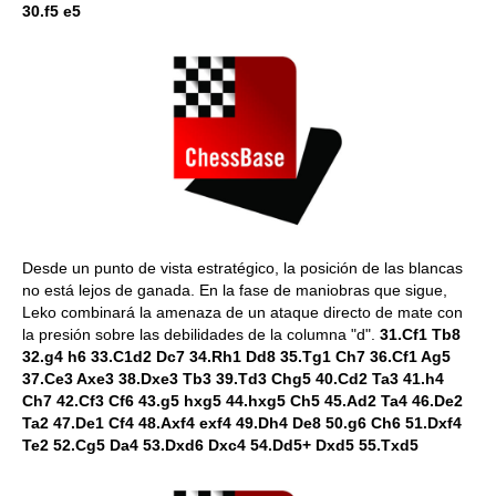
30.f5 e5
Desde un punto de vista estratégico, la posición de las blancas
no está lejos de ganada. En la fase de maniobras que sigue,
Leko combinará la amenaza de un ataque directo de mate con
la presión sobre las debilidades de la columna "d".
31.Cf1 Tb8
32.g4 h6 33.C1d2 Dc7 34.Rh1 Dd8 35.Tg1 Ch7 36.Cf1 Ag5
37.Ce3 Axe3 38.Dxe3 Tb3 39.Td3 Chg5 40.Cd2 Ta3 41.h4
Ch7 42.Cf3 Cf6 43.g5 hxg5 44.hxg5 Ch5 45.Ad2 Ta4 46.De2
Ta2 47.De1 Cf4 48.Axf4 exf4 49.Dh4 De8 50.g6 Ch6 51.Dxf4
Te2 52.Cg5 Da4 53.Dxd6 Dxc4 54.Dd5+ Dxd5 55.Txd5