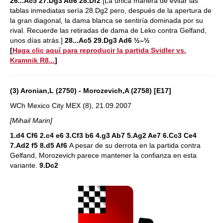
26...Ac5 27.Dg3 Ad6 28.Df2
[La única manera de evitar las
tablas inmediatas sería 28.Dg2 pero, después de la apertura de
la gran diagonal, la dama blanca se sentiría dominada por su
rival. Recuerde las retiradas de dama de Leko contra Gelfand,
unos días atrás.]
28...Ac5 29.Dg3 Ad6 ½–½
[
Haga clic aquí para reproducir la partida Svidler vs.
Kramnik R8...
]
(3) Aronian,L (2750) - Morozevich,A (2758) [E17]
WCh Mexico City MEX (8), 21.09.2007
[Mihail Marin]
1.d4 Cf6 2.c4 e6 3.Cf3 b6 4.g3 Ab7 5.Ag2 Ae7 6.Cc3 Ce4
7.Ad2 f5 8.d5 Af6
A pesar de su derrota en la partida contra
Gelfand, Morozevich parece mantener la confianza en esta
variante.
9.Dc2