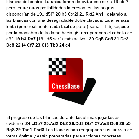
blancas del centro. La única forma de evitar eso sería 19.e5!?
pero, entre otras posibilidades interesantes, las negras
dispondrían de 19...d5!? 20.h3 Cxf2! 21.Rxf2 Ah4 , dejando a
las blancas con una desagradable doble clavada. La amenaza
lenta (pero realmente nada fácil de parar) sería ...Tf5, seguido
por la maniobra de la dama hacia g6, recuperando el caballo de
g3.]
19.h3 Dc7
[19...d5 sería más activo.]
20.Cg5 Ce5 21.De2
Dc8 22.f4 Cf7 23.Cf3 Tb8 24.c4
El progreso de las blancas durante las últimas jugadas es
evidente.
24...Db7 25.Ad2 Db2 26.Dd3 Db7 27.Ac3 Dc6 28.a5
Rg8 29.Tad1 Tbd8
Las blancas han reagrupado sus fuerzas de
forma óptima y están preparadas para acciones concretas.