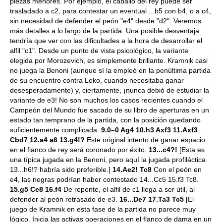
piezas menores. Por ejemplo, el caballo del rey puede ser
trasladado a c2, para contestar un eventual ...b5 con b4, o a c4,
sin necesidad de defender el peón "e4" desde "d2". Veremos
más detalles a lo largo de la partida. Una posible desventaja
tendría que ver con las dificultades a la hora de desarrollar el
alfil "c1". Desde un punto de vista psicológico, la variante
elegida por Morozevich, es simplemente brillante. Kramnik casi
no juega la Benoni (aunque sí la empleó en la penúltima partida
de su encuentro contra Leko, cuando necesitaba ganar
desesperadamente) y, ciertamente, ¡nunca debió de estudiar la
variante de e3! No son muchos los casos recientes cuando el
Campeón del Mundo fue sacado de su libro de aperturas en un
estado tan temprano de la partida, con la posición quedando
suficientemente complicada.
9.0–0 Ag4 10.h3 Axf3 11.Axf3
Cbd7 12.a4 a6 13.g4!?
Este original intento de ganar espacio
en el flanco de rey será coronado por éxito.
13...c4?!
[Esta es
una típica jugada en la Benoni, pero aquí la jugada profiláctica
13...h6!? habría sido preferible.]
14.Ae2! Tc8
Con el peón en
e4, las negras podrían haber contestado 14...Cc5 15.f3 Tc8.
15.g5 Ce8 16.f4
De repente, el alfil de c1 llega a ser útil, al
defender al peón retrasado de e3.
16...De7 17.Ta3 Tc5
[El
juego de Kramnik en esta fase de la partida no parece muy
lógico. Inicia las activas operaciones en el flanco de dama en un