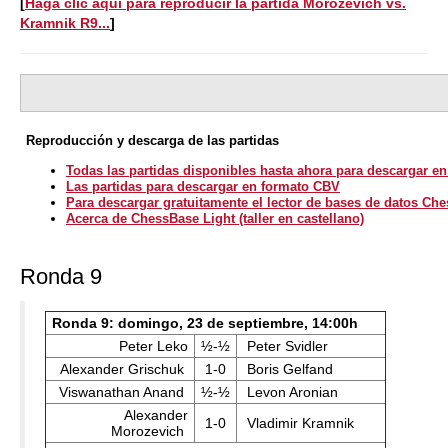
[
Haga clic aquí para reproducir la partida Morozevich vs.
Kramnik R9...
]
Reproducción y descarga de las partidas
Todas las partidas disponibles hasta ahora para descargar e
Las partidas para descargar en formato CBV
Para descargar gratuitamente el lector de bases de datos Ch
Acerca de ChessBase Light (taller en castellano)
Ronda 9
Ronda 9: domingo, 23 de septiembre, 14:00h
Peter Leko
½-½
Peter Svidler
Alexander Grischuk
1-0
Boris Gelfand
Viswanathan Anand
½-½
Levon Aronian
Alexander
1-0
Vladimir Kramnik
Morozevich