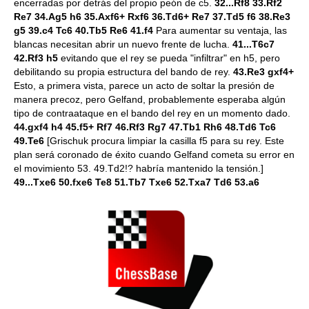
encerradas por detrás del propio peón de c5.
32...Rf8 33.Rf2
Re7 34.Ag5 h6 35.Axf6+ Rxf6 36.Td6+ Re7 37.Td5 f6 38.Re3
g5 39.c4 Tc6 40.Tb5 Re6 41.f4
Para aumentar su ventaja, las
blancas necesitan abrir un nuevo frente de lucha.
41...T6c7
42.Rf3 h5
evitando que el rey se pueda "infiltrar" en h5, pero
debilitando su propia estructura del bando de rey.
43.Re3 gxf4+
Esto, a primera vista, parece un acto de soltar la presión de
manera precoz, pero Gelfand, probablemente esperaba algún
tipo de contraataque en el bando del rey en un momento dado.
44.gxf4 h4 45.f5+ Rf7 46.Rf3 Rg7 47.Tb1 Rh6 48.Td6 Tc6
49.Te6
[Grischuk procura limpiar la casilla f5 para su rey. Este
plan será coronado de éxito cuando Gelfand cometa su error en
el movimiento 53. 49.Td2!? habría mantenido la tensión.]
49...Txe6 50.fxe6 Te8 51.Tb7 Txe6 52.Txa7 Td6 53.a6