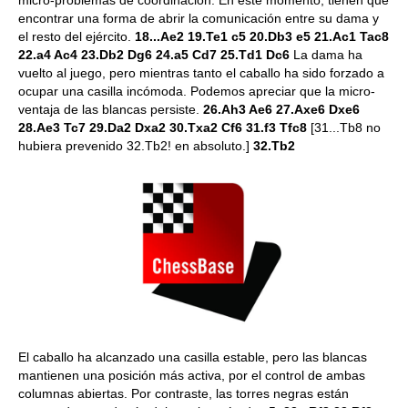
encontrar una forma de abrir la comunicación entre su dama y
el resto del ejército.
18...Ae2 19.Te1 c5 20.Db3 e5 21.Ac1 Tac8
22.a4 Ac4 23.Db2 Dg6 24.a5 Cd7 25.Td1 Dc6
La dama ha
vuelto al juego, pero mientras tanto el caballo ha sido forzado a
ocupar una casilla incómoda. Podemos apreciar que la micro-
ventaja de las blancas persiste.
26.Ah3 Ae6 27.Axe6 Dxe6
28.Ae3 Tc7 29.Da2 Dxa2 30.Txa2 Cf6 31.f3 Tfc8
[31...Tb8 no
hubiera prevenido 32.Tb2! en absoluto.]
32.Tb2
El caballo ha alcanzado una casilla estable, pero las blancas
mantienen una posición más activa, por el control de ambas
columnas abiertas. Por contraste, las torres negras están