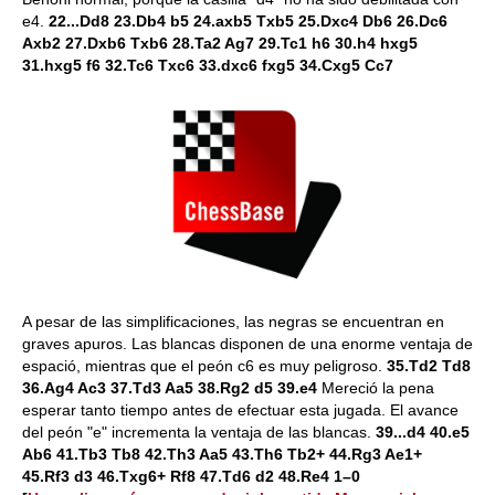
e4.
22...Dd8 23.Db4 b5 24.axb5 Txb5 25.Dxc4 Db6 26.Dc6
Axb2 27.Dxb6 Txb6 28.Ta2 Ag7 29.Tc1 h6 30.h4 hxg5
31.hxg5 f6 32.Tc6 Txc6 33.dxc6 fxg5 34.Cxg5 Cc7
A pesar de las simplificaciones, las negras se encuentran en
graves apuros. Las blancas disponen de una enorme ventaja de
espació, mientras que el peón c6 es muy peligroso.
35.Td2 Td8
36.Ag4 Ac3 37.Td3 Aa5 38.Rg2 d5 39.e4
Mereció la pena
esperar tanto tiempo antes de efectuar esta jugada. El avance
del peón "e" incrementa la ventaja de las blancas.
39...d4 40.e5
Ab6 41.Tb3 Tb8 42.Th3 Aa5 43.Th6 Tb2+ 44.Rg3 Ae1+
45.Rf3 d3 46.Txg6+ Rf8 47.Td6 d2 48.Re4 1–0