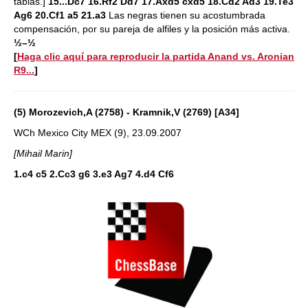
tablas.]
15...Dc7 16.Rf2 Dd7 17.Axd5 cxd5 18.Cd2 Ad3 19.Te3
Ag6 20.Cf1 a5 21.a3
Las negras tienen su acostumbrada
compensación, por su pareja de alfiles y la posición más activa.
½–½
[
Haga clic aquí para reproducir la partida Anand vs. Aronian
R9...
]
(5) Morozevich,A (2758) - Kramnik,V (2769) [A34]
WCh Mexico City MEX (9), 23.09.2007
[Mihail Marin]
1.c4 c5 2.Cc3 g6 3.e3 Ag7 4.d4 Cf6