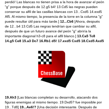
perdió! Las blancas no tienen prisa a la hora de avanzar el peón
"g" porque después de 12.g5 b4! 13.Cd5 las negras pueden
conservar su alfil de las casillas blancas con 13...Cxd5 14.exd5
Af5. Al mismo tiempo, la presencia de la torre en la columna "g"
puede resultar útil para más tarde.]
12...Cb6
[Ahora, después
de 12...b4 13.Cd5 Las negras tendrían que cambiar su alfil,
después de que un futuro avance del peón "g" abriría la
importante diagonal h3-c8 para el alfil blanco.]
13.Ca5 Tc8
14.g5 Ce8 15.a3 Dc7 16.Rb1 d5! 17.exd5 Cxd5 18.Cxd5 Axd5
19.Ah3
[Las blancas completan su desarrollo, atacando dos
figuras enemigas al mismo tiempo. 19.Dxd5? fue imposible por
19...Td8]
19...Ae6!?
[Una decisión interesante. Después de