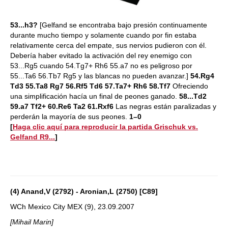
53...h3?
[Gelfand se encontraba bajo presión continuamente
durante mucho tiempo y solamente cuando por fin estaba
relativamente cerca del empate, sus nervios pudieron con él.
Debería haber evitado la activación del rey enemigo con
53...Rg5 cuando 54.Tg7+ Rh6 55.a7 no es peligroso por
55...Ta6 56.Tb7 Rg5 y las blancas no pueden avanzar.]
54.Rg4
Td3 55.Ta8 Rg7 56.Rf5 Td6 57.Ta7+ Rh6 58.Tf7
Ofreciendo
una simplificación hacía un final de peones ganado.
58...Td2
59.a7 Tf2+ 60.Re6 Ta2 61.Rxf6
Las negras están paralizadas y
perderán la mayoría de sus peones.
1–0
[
Haga clic aquí para reproducir la partida Grischuk vs.
Gelfand R9...
]
(4) Anand,V (2792) - Aronian,L (2750) [C89]
WCh Mexico City MEX (9), 23.09.2007
[Mihail Marin]