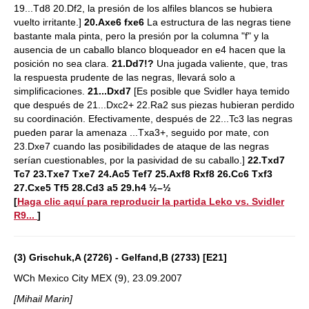
19...Td8 20.Df2, la presión de los alfiles blancos se hubiera
vuelto irritante.]
20.Axe6 fxe6
La estructura de las negras tiene
bastante mala pinta, pero la presión por la columna "f" y la
ausencia de un caballo blanco bloqueador en e4 hacen que la
posición no sea clara.
21.Dd7!?
Una jugada valiente, que, tras
la respuesta prudente de las negras, llevará solo a
simplificaciones.
21...Dxd7
[Es posible que Svidler haya temido
que después de 21...Dxc2+ 22.Ra2 sus piezas hubieran perdido
su coordinación. Efectivamente, después de 22...Tc3 las negras
pueden parar la amenaza ...Txa3+, seguido por mate, con
23.Dxe7 cuando las posibilidades de ataque de las negras
serían cuestionables, por la pasividad de su caballo.]
22.Txd7
Tc7 23.Txe7 Txe7 24.Ac5 Tef7 25.Axf8 Rxf8 26.Cc6 Txf3
27.Cxe5 Tf5 28.Cd3 a5 29.h4 ½–½
[
Haga clic aquí para reproducir la partida Leko vs. Svidler
R9...
]
(3) Grischuk,A (2726) - Gelfand,B (2733) [E21]
WCh Mexico City MEX (9), 23.09.2007
[Mihail Marin]