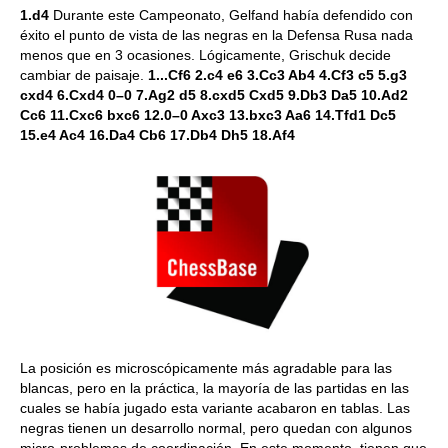
1.d4
Durante este Campeonato, Gelfand había defendido con
éxito el punto de vista de las negras en la Defensa Rusa nada
menos que en 3 ocasiones. Lógicamente, Grischuk decide
cambiar de paisaje.
1...Cf6 2.c4 e6 3.Cc3 Ab4 4.Cf3 c5 5.g3
cxd4 6.Cxd4 0–0 7.Ag2 d5 8.cxd5 Cxd5 9.Db3 Da5 10.Ad2
Cc6 11.Cxc6 bxc6 12.0–0 Axc3 13.bxc3 Aa6 14.Tfd1 Dc5
15.e4 Ac4 16.Da4 Cb6 17.Db4 Dh5 18.Af4
La posición es microscópicamente más agradable para las
blancas, pero en la práctica, la mayoría de las partidas en las
cuales se había jugado esta variante acabaron en tablas. Las
negras tienen un desarrollo normal, pero quedan con algunos
micro-problemas de coordinación. En este momento, tienen que