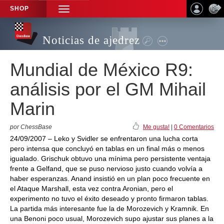
SHOP
TOGGLE
NAVIGATION
Noticias de ajedrez
Mundial de México R9:
análisis por el GM Mihail
Marin
por ChessBase
Me gusta!
|
0 Comentarios
24/09/2007 – Leko y Svidler se enfrentaron una lucha corta
pero intensa que concluyó en tablas en un final más o menos
igualado. Grischuk obtuvo una mínima pero persistente ventaja
frente a Gelfand, que se puso nervioso justo cuando volvía a
haber esperanzas. Anand insistió en un plan poco frecuente en
el Ataque Marshall, esta vez contra Aronian, pero el
experimento no tuvo el éxito deseado y pronto firmaron tablas.
La partida más interesante fue la de Morozevich y Kramnik. En
una Benoni poco usual, Morozevich supo ajustar sus planes a la