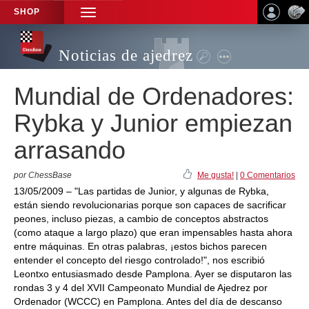
SHOP
TOGGLE
NAVIGATION
Noticias de ajedrez
Mundial de Ordenadores:
Rybka y Junior empiezan
arrasando
por ChessBase
Me gusta!
|
0 Comentarios
13/05/2009 – "Las partidas de Junior, y algunas de Rybka,
están siendo revolucionarias porque son capaces de sacrificar
peones, incluso piezas, a cambio de conceptos abstractos
(como ataque a largo plazo) que eran impensables hasta ahora
entre máquinas. En otras palabras, ¡estos bichos parecen
entender el concepto del riesgo controlado!", nos escribió
Leontxo entusiasmado desde Pamplona. Ayer se disputaron las
rondas 3 y 4 del XVII Campeonato Mundial de Ajedrez por
Ordenador (WCCC) en Pamplona. Antes del día de descanso