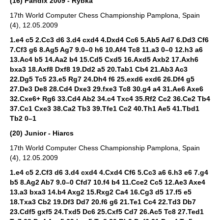
(16) Pandix 2009 - Rybka
17th World Computer Chess Championship Pamplona, Spain
(4), 12.05.2009
1.e4 c5 2.Cc3 d6 3.d4 cxd4 4.Dxd4 Cc6 5.Ab5 Ad7 6.Dd3 Cf6
7.Cf3 g6 8.Ag5 Ag7 9.0–0 h6 10.Af4 Tc8 11.a3 0–0 12.h3 a6
13.Ac4 b5 14.Aa2 b4 15.Cd5 Cxd5 16.Axd5 Axb2 17.Axh6
bxa3 18.Axf8 Dxf8 19.Dd2 a5 20.Tab1 Cb4 21.Ab3 Ac3
22.Dg5 Tc5 23.e5 Rg7 24.Dh4 f6 25.exd6 exd6 26.Df4 g5
27.De3 De8 28.Cd4 Dxe3 29.fxe3 Tc8 30.g4 a4 31.Ae6 Axe6
32.Cxe6+ Rg6 33.Cd4 Ab2 34.c4 Txc4 35.Rf2 Cc2 36.Ce2 Tb4
37.Cc1 Cxe3 38.Ca2 Tb3 39.Tfe1 Cc2 40.Th1 Ae5 41.Tbd1
Tb2 0–1
(20) Junior - Hiarcs
17th World Computer Chess Championship Pamplona, Spain
(4), 12.05.2009
1.e4 c5 2.Cf3 d6 3.d4 cxd4 4.Cxd4 Cf6 5.Cc3 a6 6.h3 e6 7.g4
b5 8.Ag2 Ab7 9.0–0 Cfd7 10.f4 b4 11.Cce2 Cc5 12.Ae3 Axe4
13.a3 bxa3 14.b4 Axg2 15.Rxg2 Ca4 16.Cg3 d5 17.f5 e5
18.Txa3 Cb2 19.Df3 Dd7 20.f6 g6 21.Te1 Cc4 22.Td3 Db7
23.Cdf5 gxf5 24.Txd5 Dc6 25.Cxf5 Cd7 26.Ac5 Tc8 27.Ted1