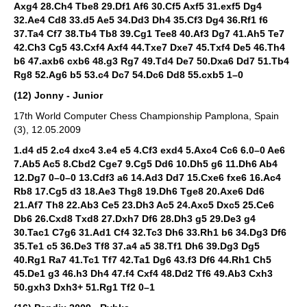
Axg4 28.Ch4 Tbe8 29.Df1 Af6 30.Cf5 Axf5 31.exf5 Dg4
32.Ae4 Cd8 33.d5 Ae5 34.Dd3 Dh4 35.Cf3 Dg4 36.Rf1 f6
37.Ta4 Cf7 38.Tb4 Tb8 39.Cg1 Tee8 40.Af3 Dg7 41.Ah5 Te7
42.Ch3 Cg5 43.Cxf4 Axf4 44.Txe7 Dxe7 45.Txf4 De5 46.Th4
b6 47.axb6 cxb6 48.g3 Rg7 49.Td4 De7 50.Dxa6 Dd7 51.Tb4
Rg8 52.Ag6 b5 53.c4 Dc7 54.Dc6 Dd8 55.cxb5 1–0
(12) Jonny - Junior
17th World Computer Chess Championship Pamplona, Spain
(3), 12.05.2009
1.d4 d5 2.c4 dxc4 3.e4 e5 4.Cf3 exd4 5.Axc4 Cc6 6.0–0 Ae6
7.Ab5 Ac5 8.Cbd2 Cge7 9.Cg5 Dd6 10.Dh5 g6 11.Dh6 Ab4
12.Dg7 0–0–0 13.Cdf3 a6 14.Ad3 Dd7 15.Cxe6 fxe6 16.Ac4
Rb8 17.Cg5 d3 18.Ae3 Thg8 19.Dh6 Tge8 20.Axe6 Dd6
21.Af7 Th8 22.Ab3 Ce5 23.Dh3 Ac5 24.Axc5 Dxc5 25.Ce6
Db6 26.Cxd8 Txd8 27.Dxh7 Df6 28.Dh3 g5 29.De3 g4
30.Tac1 C7g6 31.Ad1 Cf4 32.Tc3 Dh6 33.Rh1 b6 34.Dg3 Df6
35.Te1 c5 36.De3 Tf8 37.a4 a5 38.Tf1 Dh6 39.Dg3 Dg5
40.Rg1 Ra7 41.Tc1 Tf7 42.Ta1 Dg6 43.f3 Df6 44.Rh1 Ch5
45.De1 g3 46.h3 Dh4 47.f4 Cxf4 48.Dd2 Tf6 49.Ab3 Cxh3
50.gxh3 Dxh3+ 51.Rg1 Tf2 0–1