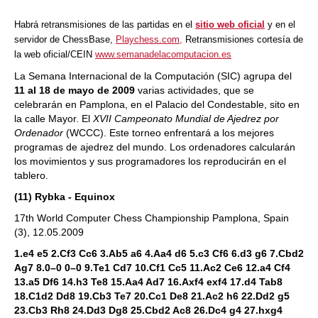
Habrá retransmisiones de las partidas en el
sitio web oficial
y en el
servidor de ChessBase,
Playchess.com,
Retransmisiones cortesía de
la web oficial/CEIN
www.semanadelacomputacion.es
La Semana Internacional de la Computación (SIC) agrupa del
11 al 18 de mayo de 2009
varias actividades, que se
celebrarán en Pamplona, en el Palacio del Condestable, sito en
la calle Mayor. El
XVII Campeonato Mundial de Ajedrez por
Ordenador
(WCCC). Este torneo enfrentará a los mejores
programas de ajedrez del mundo. Los ordenadores calcularán
los movimientos y sus programadores los reproducirán en el
tablero.
(11) Rybka - Equinox
17th World Computer Chess Championship Pamplona, Spain
(3), 12.05.2009
1.e4 e5 2.Cf3 Cc6 3.Ab5 a6 4.Aa4 d6 5.c3 Cf6 6.d3 g6 7.Cbd2
Ag7 8.0–0 0–0 9.Te1 Cd7 10.Cf1 Cc5 11.Ac2 Ce6 12.a4 Cf4
13.a5 Df6 14.h3 Te8 15.Aa4 Ad7 16.Axf4 exf4 17.d4 Tab8
18.C1d2 Dd8 19.Cb3 Te7 20.Cc1 De8 21.Ac2 h6 22.Dd2 g5
23.Cb3 Rh8 24.Dd3 Dg8 25.Cbd2 Ac8 26.Dc4 g4 27.hxg4