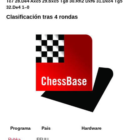
Tc7 28.De4 Axc5 29.bxc5 Tg8 30.Rh2 Dxf6 31.Dxc4 Tg5
32.De4 1–0
Clasificación tras 4 rondas
Programa
Pais
Hardware
Rybka
EEUU