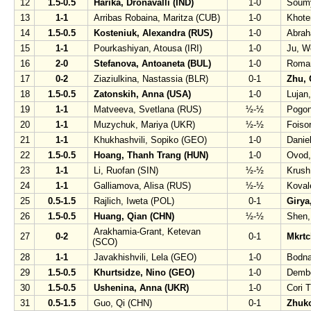
12
1.5-0.5
Harika, Dronavalli (IND)
1-0
Soumy
13
1-1
Arribas Robaina, Maritza (CUB)
1-0
Khote
14
1.5-0.5
Kosteniuk, Alexandra (RUS)
1-0
Abrah
15
1-1
Pourkashiyan, Atousa (IRI)
1-0
Ju, W
16
2-0
Stefanova, Antoaneta (BUL)
1-0
Roman
17
0-2
Ziaziulkina, Nastassia (BLR)
0-1
Zhu, 
18
1.5-0.5
Zatonskih, Anna (USA)
1-0
Lujan
19
1-1
Matveeva, Svetlana (RUS)
½-½
Pogon
20
1-1
Muzychuk, Mariya (UKR)
½-½
Foiso
21
1-1
Khukhashvili, Sopiko (GEO)
1-0
Danie
22
1.5-0.5
Hoang, Thanh Trang (HUN)
1-0
Ovod,
23
1-1
Li, Ruofan (SIN)
½-½
Krush
24
1-1
Galliamova, Alisa (RUS)
½-½
Koval
25
0.5-1.5
Rajlich, Iweta (POL)
0-1
Girya
26
1.5-0.5
Huang, Qian (CHN)
½-½
Shen,
Arakhamia-Grant, Ketevan
27
0-2
0-1
Mkrtc
(SCO)
28
1-1
Javakhishvili, Lela (GEO)
1-0
Bodna
29
1.5-0.5
Khurtsidze, Nino (GEO)
1-0
Dembo
30
1.5-0.5
Ushenina, Anna (UKR)
1-0
Cori 
31
0.5-1.5
Guo, Qi (CHN)
0-1
Zhuko