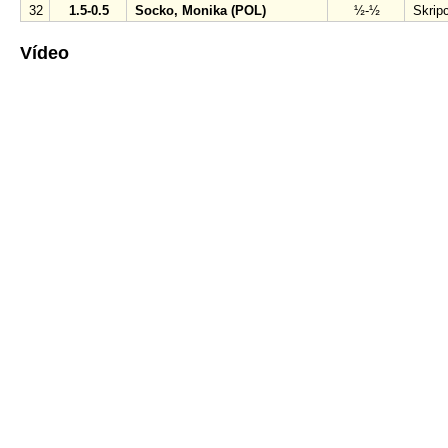
32
1.5-0.5
Socko, Monika (POL)
½-½
Skrip
Vídeo