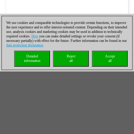
We use cookies and comparable technologies to provide certain functions, to improve
the user experience and to offer interest-oriented content. Depending on their intended
use, analysis cookies and marketing cookies may be used in addition to technically
required cookies.
Here
you can make detailed settings or revoke your consent (if
necessary partially) with effect for the future. Further information can be found in our
data protection declaration
.
Detailed
Reject
Accept
information
all
all