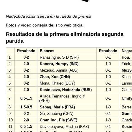
Nadezhda Kosintseeva en la rueda de prensa
Fotos y vídeo cortesía del sitio web oficial
Resultados de la primera eliminatoria segunda
partida
Resultado
Blancas
Resultado
Negr
1
0-2
Ranasinghe, S D (SRI)
0-1
Hou, 
2
2-0
Koneru, Humpy (IND)
1-0
Frick
3
0-2
Mezioud, Amina (ALG)
0-1
Muzy
4
2-0
Zhao, Xue (CHN)
1-0
Khoud
5
0-2
Mona, Khaled (EGY)
0-1
Lahno
6
2-0
Kosintseva, Nadezhda (RUS)
1-0
Castr
Aliaga Fernandez, Ingrid Y
7
0.5-1.5
0-1
Cmily
(PER)
8
1.5-0.5
Sebag, Marie (FRA)
1-0
Berez
9
0-2
Gu, Xiaobing (CHN)
0-1
Gunin
10
2-0
Cramling, Pia (SWE)
1-0
Ghade
11
0.5-1.5
Davletbayeva, Madina (KAZ)
0-1
Kosin