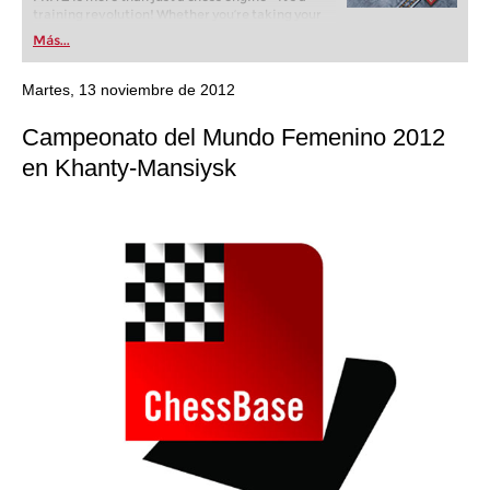
training revolution! Whether you’re taking your
first steps into the world of club chess, or already
Más...
playing at a tournament level: with FRITZ, you can
train more efficiently, intelligently and with a
more personalised approach than ever before.
Martes, 13 noviembre de 2012
Campeonato del Mundo Femenino 2012
en Khanty-Mansiysk