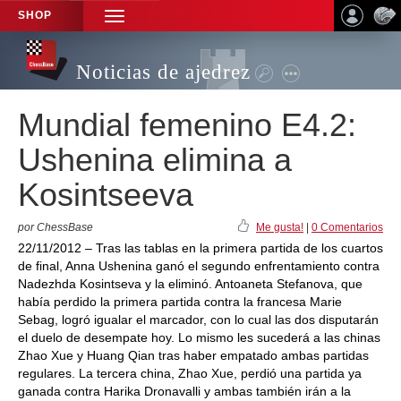
SHOP
TOGGLE
NAVIGATION
Noticias de ajedrez
Mundial femenino E4.2:
Ushenina elimina a
Kosintseeva
por ChessBase
Me gusta!
|
0 Comentarios
22/11/2012 – Tras las tablas en la primera partida de los cuartos
de final, Anna Ushenina ganó el segundo enfrentamiento contra
Nadezhda Kosintseva y la eliminó. Antoaneta Stefanova, que
había perdido la primera partida contra la francesa Marie
Sebag, logró igualar el marcador, con lo cual las dos disputarán
el duelo de desempate hoy. Lo mismo les sucederá a las chinas
Zhao Xue y Huang Qian tras haber empatado ambas partidas
regulares. La tercera china, Zhao Xue, perdió una partida ya
ganada contra Harika Dronavalli y ambas también irán a la