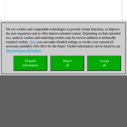
We use cookies and comparable technologies to provide certain functions, to improve
the user experience and to offer interest-oriented content. Depending on their intended
use, analysis cookies and marketing cookies may be used in addition to technically
required cookies.
Here
you can make detailed settings or revoke your consent (if
necessary partially) with effect for the future. Further information can be found in our
data protection declaration
.
Detailed
Reject
Accept
information
all
all