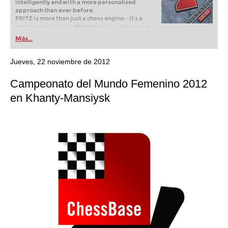
intelligently and with a more personalised
approach than ever before.
FRITZ is more than just a chess engine – it’s a
training revolution! Whether you’re taking your
first steps into the world of club chess, or already
Más...
playing at a tournament level: with FRITZ, you can
train more efficiently, intelligently and with a
more personalised approach than ever before.
Jueves, 22 noviembre de 2012
Campeonato del Mundo Femenino 2012
en Khanty-Mansiysk