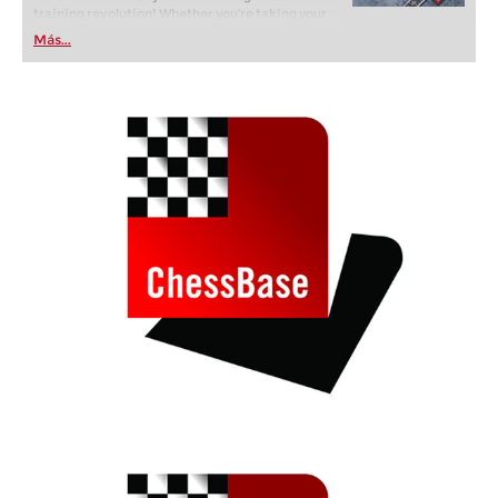
training revolution! Whether you’re taking your
first steps into the world of club chess, or already
Más...
playing at a tournament level: with FRITZ, you can
train more efficiently, intelligently and with a
more personalised approach than ever before.