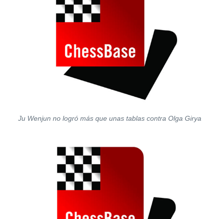
Ju Wenjun no logró más que unas tablas contra Olga Girya