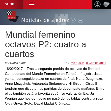
SHOP
TOGGLE
NAVIGATION
Noticias de ajedrez
Mundial femenino
octavos P2: cuatro a
cuartos
por David Llada
Me gusta!
|
0 Comentarios
18/02/2017 – Tras la segunda partida de octavos de final del
Campeonato del Mundo Femenino en Teherán, 4 ajedrecistas
ya han conseguido plaza en cuartos de final: Nana Dzagnidze,
Anna Muzychuk, Antoaneta Stefanova y Ni Shiqun. Otras 8
tendrán que disputar las partidas de desempate mañana. Entre
ellas también está la favorita según su valoración Elo, Ju
Wenjun que hoy de nuevo no pasó de las tablas contra la rusa
Olga Girya. (Foto: David Llada) Crónica...