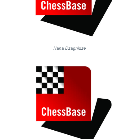
Nana Dzagnidze