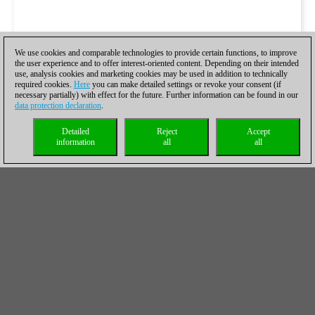
We use cookies and comparable technologies to provide certain functions, to improve
the user experience and to offer interest-oriented content. Depending on their intended
use, analysis cookies and marketing cookies may be used in addition to technically
required cookies.
Here
you can make detailed settings or revoke your consent (if
necessary partially) with effect for the future. Further information can be found in our
data protection declaration
.
Detailed
Reject
Accept
information
all
all