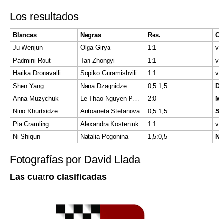
Los resultados
Blancas
Negras
Res.
C
Ju Wenjun
Olga Girya
1:1
v
Padmini Rout
Tan Zhongyi
1:1
v
Harika Dronavalli
Sopiko Guramishvili
1:1
v
Shen Yang
Nana Dzagnidze
0,5:1,5
Anna Muzychuk
Le Thao Nguyen Pham
2:0
Nino Khurtsidze
Antoaneta Stefanova
0,5:1,5
Pia Cramling
Alexandra Kosteniuk
1:1
v
Ni Shiqun
Natalia Pogonina
1,5:0,5
Fotografías por David Llada
Las cuatro clasificadas