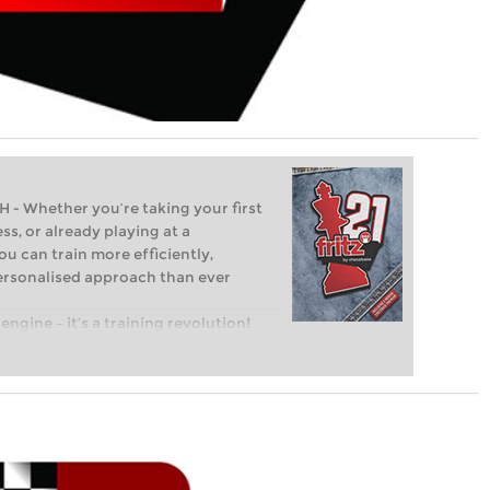
Whether you’re taking your first
ss, or already playing at a
ou can train more efficiently,
personalised approach than ever
engine – it’s a training revolution!
t steps into the world of club chess,
ent level: with FRITZ, you can train
 and with a more personalised