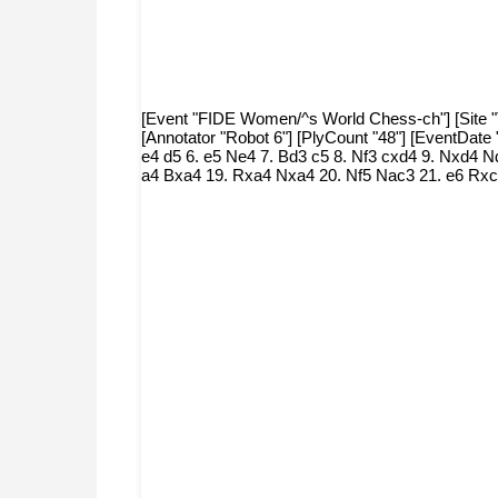
[Event "FIDE Women/^s World Chess-ch"] [Site "Ta
[Annotator "Robot 6"] [PlyCount "48"] [EventDat
e4 d5 6. e5 Ne4 7. Bd3 c5 8. Nf3 cxd4 9. Nxd4 
a4 Bxa4 19. Rxa4 Nxa4 20. Nf5 Nac3 21. e6 Rxc