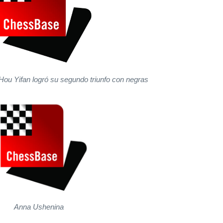
, Hou Yifan logró su segundo triunfo con negras
Anna Ushenina