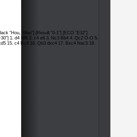
ack "Hou, Yifan"] [Result "0-1"] [ECO "E32"]
30"] 1. d4 Nf6 2. c4 e6 3. Nc3 Bb4 4. Qc2 O-O 5.
xd5 15. c4 Rc8 16. Qb3 dxc4 17. Bxc4 Nac3 18.