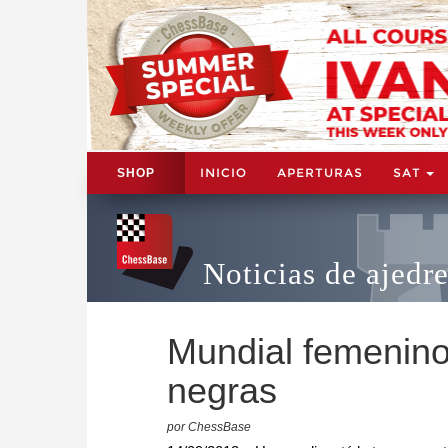
INICIO
APERTURAS
SAT
SHOP
Noticias de ajedr
Mundial femenino
negras
por ChessBase