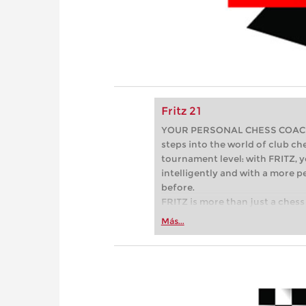
Fritz 21
YOUR PERSONAL CHESS COACH - 
steps into the world of club che
tournament level: with FRITZ, y
intelligently and with a more 
before.
FRITZ is more than just a chess 
Whether you’re taking your firs
Más...
or already playing at a tournam
more efficiently, intelligently
approach than ever before.