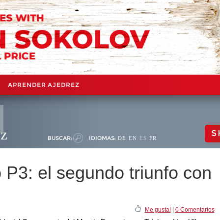
APRENDER AJEDREZ
ez
S
BUSCAR:
IDIOMAS:
DE
EN
ES
FR
 P3: el segundo triunfo con
Me gusta!
|
0 Comentarios