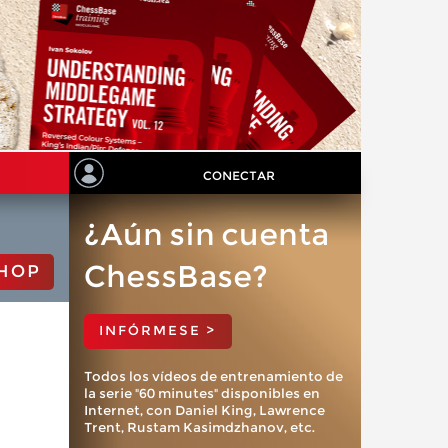
CONECTAR
¿Aún sin cuenta
ChessBase?
HOP
INFÓRMESE >
Todos los vídeos de entrenamiento de
la serie "60 minutes" disponibles en
Internet, con Daniel King, Lawrence
Trent, Rustam Kasimdzhanov, etc.