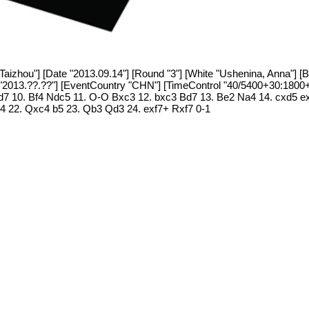
izhou"] [Date "2013.09.14"] [Round "3"] [White "Ushenina, Anna"] [Bl
e "2013.??.??"] [EventCountry "CHN"] [TimeControl "40/5400+30:1800+
Nd7 10. Bf4 Ndc5 11. O-O Bxc3 12. bxc3 Bd7 13. Be2 Na4 14. cxd5 e
4 22. Qxc4 b5 23. Qb3 Qd3 24. exf7+ Rxf7 0-1