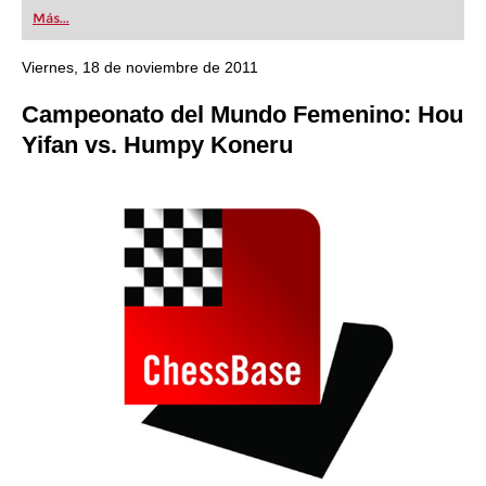
first steps into the world of club chess, or already
Más...
playing at a tournament level: with FRITZ, you can
train more efficiently, intelligently and with a
more personalised approach than ever before.
Viernes, 18 de noviembre de 2011
Campeonato del Mundo Femenino: Hou
Yifan vs. Humpy Koneru