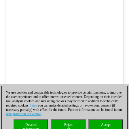
We use cookies and comparable technologies to provide certain functions, to improve
the user experience and to offer interest-oriented content. Depending on their intended
use, analysis cookies and marketing cookies may be used in addition to technically
required cookies.
Here
you can make detailed settings or revoke your consent (if
necessary partially) with effect for the future. Further information can be found in our
data protection declaration
.
Detailed
Reject
Accept