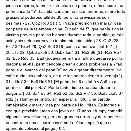
piezas mejores, la mejor estructura de peones, más espacio, un
peón pasado "a". Las blancas aún no están muertas, sobre todo
gracias al poderoso alfil de d5, pero las previsiones son
pésimas.} 27. Qd2 Rd8 $1 {¡Sí! Vaya precisión tan maravillosa
por parte de la talentosa china. El peón de f7, que había sido la
víctima prevista para las blancas durante toda la partida, queda
solo y sin defensores y es totalmente intocable.} 28. Qb2 (28.
Bxf7 $2 Bxe4 29. Qa2 Bd3 $19 {con la amenaza letal Te2 .})
28... f5 29. Qxb6 axb6 30. Bxb7 fxe4 31. Rb2 $6 (31. Ra2 Re7
32. Bc6 Rd6 33. Ba8 {todavía permitía al alfil a quedarse por la
diagonal a8-h1, permitiéndole crear algunos problemas a Yifan,
porque el avance del peón "e" no va a ganar directamente. No
cabe duda, sin embargo, de que las negras tienen la ventaja.})
31... Re7 32. Bc6 Rd6 $1 {El peón de b6 es tabú y Aa8 va a
perder el alfil por Ra7. Por lo tanto, tiene que abandonar la
diagonal.} 33. Ba4 e3 34. Re1 e2 35. Bc2 Rf7 36. Bxd3 cxd3 37.
Rd2 {Y Humpy se rindió, sin esperar a Tdf6. Una partida
inmejorable y maravillosa por parte de Hou Yifan. Es increíble
con qué precisión juega esa joven de 17 años. Humpy cometió
algunas inexactitudes, pero no grandes errores y de repente se
encontró en una situación incómoda. Yifan impidió que su
oponente volviese al juego.} 0-1