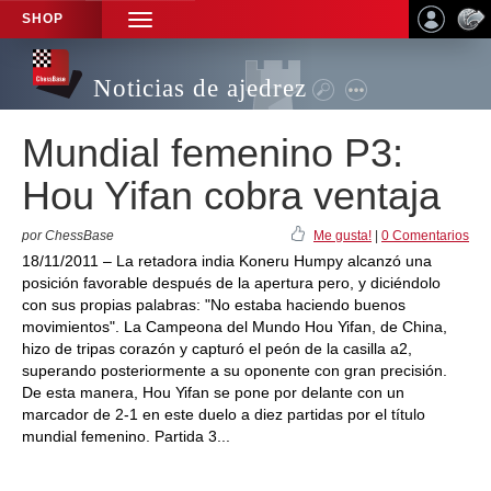
SHOP
TOGGLE
NAVIGATION
Noticias de ajedrez
Mundial femenino P3:
Hou Yifan cobra ventaja
por ChessBase
Me gusta!
|
0 Comentarios
18/11/2011 – La retadora india Koneru Humpy alcanzó una
posición favorable después de la apertura pero, y diciéndolo
con sus propias palabras: "No estaba haciendo buenos
movimientos". La Campeona del Mundo Hou Yifan, de China,
hizo de tripas corazón y capturó el peón de la casilla a2,
superando posteriormente a su oponente con gran precisión.
De esta manera, Hou Yifan se pone por delante con un
marcador de 2-1 en este duelo a diez partidas por el título
mundial femenino. Partida 3...