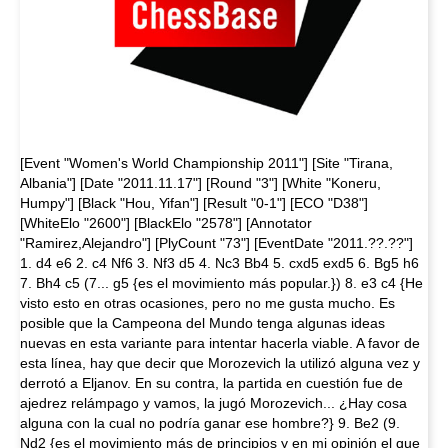
[Event "Women's World Championship 2011"] [Site "Tirana,
Albania"] [Date "2011.11.17"] [Round "3"] [White "Koneru,
Humpy"] [Black "Hou, Yifan"] [Result "0-1"] [ECO "D38"]
[WhiteElo "2600"] [BlackElo "2578"] [Annotator
"Ramirez,Alejandro"] [PlyCount "73"] [EventDate "2011.??.??"]
1. d4 e6 2. c4 Nf6 3. Nf3 d5 4. Nc3 Bb4 5. cxd5 exd5 6. Bg5 h6
7. Bh4 c5 (7... g5 {es el movimiento más popular.}) 8. e3 c4 {He
visto esto en otras ocasiones, pero no me gusta mucho. Es
posible que la Campeona del Mundo tenga algunas ideas
nuevas en esta variante para intentar hacerla viable. A favor de
esta línea, hay que decir que Morozevich la utilizó alguna vez y
derrotó a Eljanov. En su contra, la partida en cuestión fue de
ajedrez relámpago y vamos, la jugó Morozevich... ¿Hay cosa
alguna con la cual no podría ganar ese hombre?} 9. Be2 (9.
Nd2 {es el movimiento más de principios y en mi opinión el que