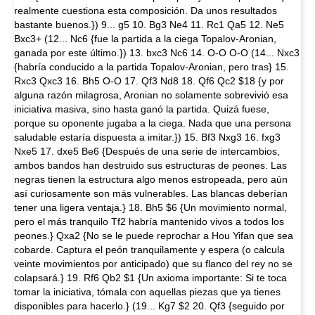
realmente cuestiona esta composición. Da unos resultados
bastante buenos.}) 9... g5 10. Bg3 Ne4 11. Rc1 Qa5 12. Ne5
Bxc3+ (12... Nc6 {fue la partida a la ciega Topalov-Aronian,
ganada por este último.}) 13. bxc3 Nc6 14. O-O O-O (14... Nxc3
{habría conducido a la partida Topalov-Aronian, pero tras} 15.
Rxc3 Qxc3 16. Bh5 O-O 17. Qf3 Nd8 18. Qf6 Qc2 $18 {y por
alguna razón milagrosa, Aronian no solamente sobrevivió esa
iniciativa masiva, sino hasta ganó la partida. Quizá fuese,
porque su oponente jugaba a la ciega. Nada que una persona
saludable estaría dispuesta a imitar.}) 15. Bf3 Nxg3 16. fxg3
Nxe5 17. dxe5 Be6 {Después de una serie de intercambios,
ambos bandos han destruido sus estructuras de peones. Las
negras tienen la estructura algo menos estropeada, pero aún
así curiosamente son más vulnerables. Las blancas deberían
tener una ligera ventaja.} 18. Bh5 $6 {Un movimiento normal,
pero el más tranquilo Tf2 habría mantenido vivos a todos los
peones.} Qxa2 {No se le puede reprochar a Hou Yifan que sea
cobarde. Captura el peón tranquilamente y espera (o calcula
veinte movimientos por anticipado) que su flanco del rey no se
colapsará.} 19. Rf6 Qb2 $1 {Un axioma importante: Si te toca
tomar la iniciativa, tómala con aquellas piezas que ya tienes
disponibles para hacerlo.} (19... Kg7 $2 20. Qf3 {seguido por