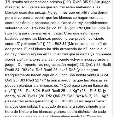
Tf1 resulta ser demasiada presión.}) 20. Rxh6 Bf5 $1 {Un juego
más preciso. Fíjense en qué apuros están metiendo a las
blancas esas dos piezas. No son más que un alfil y una dama,
pero sirve para prevenir que las blancas se hagan con una
coordinación que acabaría con el flanco de rey increíblemente
vulnerable.} 21. Rf6 Be4 $1 22. Bf3 $6 (22. Rf2 Qb6 23. Qd4 $1
{Era hora para pensar en empatar. Creo que esto habría
bastado porque las blancas pueden crear presión suficiente
contra f7 y el peón "a".}) 22... Bd3 $1 {Me encanta ese alfil de
dos pasos. El alfil blanco ha sido arrancado de h5, con lo cual
no hay presión alguna en f7, mientras que la dama ya no puede
acudir a g4, y la torre blanca no puede volver a incorporarse al
juego. ¡De repente, las negras están mejor!} 23. Qe1 ( 23. Bxd5
Rad8 24. Rf2 (24. Rd6 Rxd6 25. exd6 Rd8 {y las negras
tranquilamente hacen caja en d6, con una bonita ventaja.}) 24...
Qa3 25. Bf3 Rfe8 $17 {Y la única pregunta que las blancas se
pueden plantear a si mismas es: "¿Qué pasó con mi flanco de
rey?"}) 23... Rae8 24. Bxd5 Rxe5 25. e4 Kg7 (25... Rd8 $1 {y
ahora, si} 26. Bxf7+ (26. Rf2 Qb6 27. Qd2 Bxe4 $17) 26... Kg7
{las negras están ganando.}) 26. Rf2 Qb6 {Las negras tienen
una posición sólida. Ha jugado de manera sobresaliente a la
hora de limitar a las blancas, y ahora podrá disfrutar de cada
una de las ventajas que le ofrece dicha posición. Tiene las