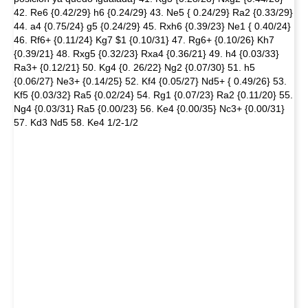
42. Re6 {0.42/29} h6 {0.24/29} 43. Ne5 { 0.24/29} Ra2 {0.33/29}
44. a4 {0.75/24} g5 {0.24/29} 45. Rxh6 {0.39/23} Ne1 { 0.40/24}
46. Rf6+ {0.11/24} Kg7 $1 {0.10/31} 47. Rg6+ {0.10/26} Kh7
{0.39/21} 48. Rxg5 {0.32/23} Rxa4 {0.36/21} 49. h4 {0.03/33}
Ra3+ {0.12/21} 50. Kg4 {0. 26/22} Ng2 {0.07/30} 51. h5
{0.06/27} Ne3+ {0.14/25} 52. Kf4 {0.05/27} Nd5+ { 0.49/26} 53.
Kf5 {0.03/32} Ra5 {0.02/24} 54. Rg1 {0.07/23} Ra2 {0.11/20} 55.
Ng4 {0.03/31} Ra5 {0.00/23} 56. Ke4 {0.00/35} Nc3+ {0.00/31}
57. Kd3 Nd5 58. Ke4 1/2-1/2