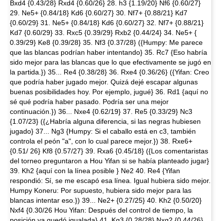
Bxd4 {0.43/28} Rxd4 {0.60/26} 28. h3 {1.19/20} Nf6 {0.60/27}
29. Ne5+ {0.84/18} Kd6 {0.60/27} 30. Nf7+ {0.88/21} Kd7
{0.60/29} 31. Ne5+ {0.84/18} Kd6 {0.60/27} 32. Nf7+ {0.88/21}
Kd7 {0.60/29} 33. Rxc5 {0.39/29} Rxb2 {0.44/24} 34. Ne5+ {
0.39/29} Ke8 {0.39/28} 35. Nf3 {0.37/28} ({Humpy: Me parece
que las blancas podrían haber intentando} 35. Rc7 {Eso habría
sido mejor para las blancas que lo que efectivamente se jugó en
la partida.}) 35... Re4 {0.38/28} 36. Rxe4 {0.36/26} ({Yifan: Creo
que podría haber jugado mejor. Quizá dejé escapar algunas
buenas posibilidades hoy. Por ejemplo, jugué} 36. Rd1 {aquí no
sé qué podría haber pasado. Podría ser una mejor
continuación.}) 36... Nxe4 {0.62/19} 37. Re5 {0.33/29} Nc3
{1.07/23} ({¿Habría alguna diferencia, si las negras hubiesen
jugado} 37... Ng3 {Humpy: Si el caballo está en c3, también
controla el peón "a", con lo cual parece mejor.}) 38. Rxe6+
{0.51/ 26} Kf8 {0.57/27} 39. Rxa6 {0.45/18} ({Los comentaristas
del torneo preguntaron a Hou Yifan si se había planteado jugar}
39. Kh2 {aquí con la línea posible } Ne2 40. Re4 {Yifan
respondió: Sí, se me escapó esa línea. Igual hubiera sido mejor.
Humpy Koneru: Por supuesto, hubiera sido mejor para las
blancas intentar eso.}) 39... Ne2+ {0.27/25} 40. Kh2 {0.50/20}
Nxf4 {0.30/26 Hou Yifan: Después del control de tiempo, la
posición ya quedó igualada} 41. Kg3 {0.28/28} Nxg2 {0.44/26}