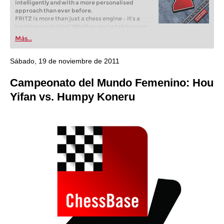
intelligently and with a more personalised
approach than ever before.
FRITZ is more than just a chess engine – it’s a
training revolution! Whether you’re taking your
first steps into the world of club chess, or already
Más...
playing at a tournament level: with FRITZ, you can
train more efficiently, intelligently and with a
more personalised approach than ever before.
Sábado, 19 de noviembre de 2011
Campeonato del Mundo Femenino: Hou
Yifan vs. Humpy Koneru