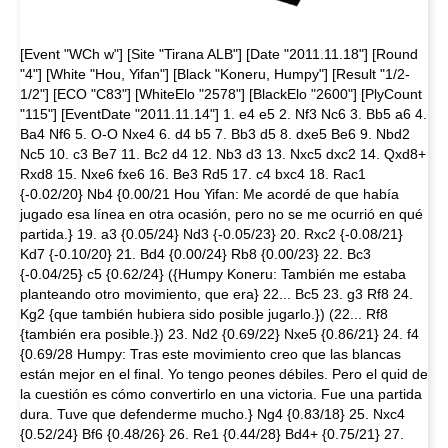
[Event "WCh w"] [Site "Tirana ALB"] [Date "2011.11.18"] [Round
"4"] [White "Hou, Yifan"] [Black "Koneru, Humpy"] [Result "1/2-
1/2"] [ECO "C83"] [WhiteElo "2578"] [BlackElo "2600"] [PlyCount
"115"] [EventDate "2011.11.14"] 1. e4 e5 2. Nf3 Nc6 3. Bb5 a6 4.
Ba4 Nf6 5. O-O Nxe4 6. d4 b5 7. Bb3 d5 8. dxe5 Be6 9. Nbd2
Nc5 10. c3 Be7 11. Bc2 d4 12. Nb3 d3 13. Nxc5 dxc2 14. Qxd8+
Rxd8 15. Nxe6 fxe6 16. Be3 Rd5 17. c4 bxc4 18. Rac1
{-0.02/20} Nb4 {0.00/21 Hou Yifan: Me acordé de que había
jugado esa línea en otra ocasión, pero no se me ocurrió en qué
partida.} 19. a3 {0.05/24} Nd3 {-0.05/23} 20. Rxc2 {-0.08/21}
Kd7 {-0.10/20} 21. Bd4 {0.00/24} Rb8 {0.00/23} 22. Bc3
{-0.04/25} c5 {0.62/24} ({Humpy Koneru: También me estaba
planteando otro movimiento, que era} 22... Bc5 23. g3 Rf8 24.
Kg2 {que también hubiera sido posible jugarlo.}) (22... Rf8
{también era posible.}) 23. Nd2 {0.69/22} Nxe5 {0.86/21} 24. f4
{0.69/28 Humpy: Tras este movimiento creo que las blancas
están mejor en el final. Yo tengo peones débiles. Pero el quid de
la cuestión es cómo convertirlo en una victoria. Fue una partida
dura. Tuve que defenderme mucho.} Ng4 {0.83/18} 25. Nxc4
{0.52/24} Bf6 {0.48/26} 26. Re1 {0.44/28} Bd4+ {0.75/21} 27.