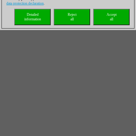
data protection declaration
.
Detailed
Reject
Accept
information
all
all