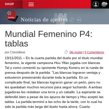
SHOP
TOGGLE
NAVIGATION
Noticias de ajedrez
Mundial Femenino P4:
tablas
por ChessBase
Me gusta!
|
0 Comentarios
19/11/2011 – En la cuarta partida del duelo por el título mundial
femenino, la vigente campeona Hou Yifan jugaba con blancas.
Tal y como comentó su oponente Humpy Koneru en la rueda de
prensa después de la partida: "Las blancas lograron ventaja y
estuvieron presionando durante toda la partida. En un
complicado final, las blancas lograron ganar un peón, pero no
les quedaban muchos recursos para seguir luchando. A ambas
jugadoras les restaban una torre y un caballo. La aspirante se
defendió bien a pesar de los apuros de tiempo y Hou aceptó las
tablas. La partida terminó a las ocho de la tarde, con lo cual ha
sido la partida más larga del duelo hasta ahora. Cuarta