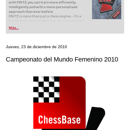
with FRITZ, you can train more efficiently,
intelligently and with a more personalised
approach than ever before.
FRITZ is more than just a chess engine – it’s a
training revolution! Whether you’re taking your
first steps into the world of club chess, or already
Más...
playing at a tournament level: with FRITZ, you can
train more efficiently, intelligently and with a
more personalised approach than ever before.
Jueves, 23 de diciembre de 2010
Campeonato del Mundo Femenino 2010