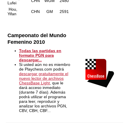
CHN
WGM
2480
Lufei
Hou,
CHN
GM
2591
Yifan
Campeonato del Mundo
Femenino 2010
Todas las partidas en
formato PGN para
descargar...
Si usted aún no es miembro
de Playchess.com podrá
descargar gratuitamente el
nuevo lector de archivos
ChessBase Light
, que le
dará acceso inmediato
(durante 7 días). Además
podrá utilizar el programa
para leer, reproducir y
analizar los archivos PGN,
CBV, CBH, CBF...