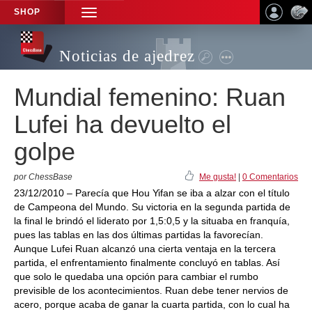
SHOP
TOGGLE
NAVIGATION
Noticias de ajedrez
Mundial femenino: Ruan
Lufei ha devuelto el
golpe
por ChessBase
Me gusta!
|
0 Comentarios
23/12/2010 – Parecía que Hou Yifan se iba a alzar con el título
de Campeona del Mundo. Su victoria en la segunda partida de
la final le brindó el liderato por 1,5:0,5 y la situaba en franquía,
pues las tablas en las dos últimas partidas la favorecían.
Aunque Lufei Ruan alcanzó una cierta ventaja en la tercera
partida, el enfrentamiento finalmente concluyó en tablas. Así
que solo le quedaba una opción para cambiar el rumbo
previsible de los acontecimientos. Ruan debe tener nervios de
acero, porque acaba de ganar la cuarta partida, con lo cual ha