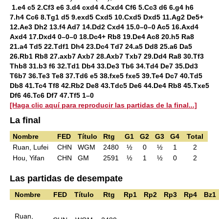
1.e4 c5 2.Cf3 e6 3.d4 cxd4 4.Cxd4 Cf6 5.Cc3 d6 6.g4 h6
7.h4 Cc6 8.Tg1 d5 9.exd5 Cxd5 10.Cxd5 Dxd5 11.Ag2 De5+
12.Ae3 Dh2 13.f4 Ad7 14.Dd2 Cxd4 15.0–0–0 Ac5 16.Axd4
Axd4 17.Dxd4 0–0–0 18.Dc4+ Rb8 19.De4 Ac8 20.h5 Ra8
21.a4 Td5 22.Tdf1 Dh4 23.Dc4 Td7 24.a5 Dd8 25.a6 Da5
26.Rb1 Rb8 27.axb7 Axb7 28.Axb7 Txb7 29.Dd4 Ra8 30.Tf3
Thb8 31.b3 f6 32.Td1 Db4 33.De3 Tb6 34.Td4 De7 35.Dd3
T6b7 36.Te3 Te8 37.Td6 e5 38.fxe5 fxe5 39.Te4 Dc7 40.Td5
Db8 41.Tc4 Tf8 42.Rb2 De8 43.Tdc5 De6 44.De4 Rb8 45.Txe5
Df6 46.Tc6 Df7 47.Tf5 1–0
[Haga clic aquí para reproducir las partidas de la final...]
La final
Nombre
FED
Título
Rtg
G1
G2
G3
G4
Total
Ruan, Lufei
CHN
WGM
2480
½
0
½
1
2
Hou, Yifan
CHN
GM
2591
½
1
½
0
2
Las partidas de desempate
Nombre
FED
Título
Rtg
Rp1
Rp2
Rp3
Rp4
Bz1
Ruan,