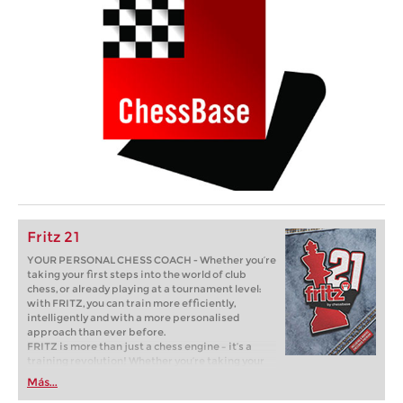
Fritz 21
YOUR PERSONAL CHESS COACH - Whether you’re
taking your first steps into the world of club
chess, or already playing at a tournament level:
with FRITZ, you can train more efficiently,
intelligently and with a more personalised
approach than ever before.
FRITZ is more than just a chess engine – it’s a
training revolution! Whether you’re taking your
first steps into the world of club chess, or already
Más...
playing at a tournament level: with FRITZ, you can