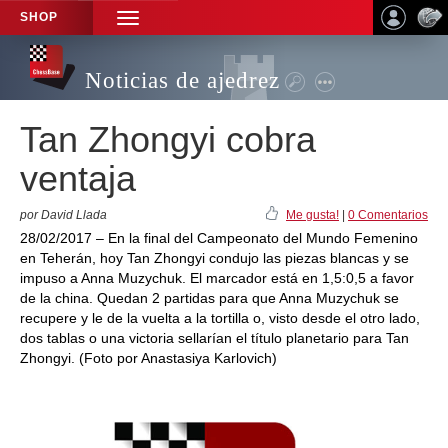
SHOP
TOGGLE
NAVIGATION
Noticias de ajedrez
Tan Zhongyi cobra
ventaja
por David Llada
Me gusta!
|
0 Comentarios
28/02/2017 – En la final del Campeonato del Mundo Femenino
en Teherán, hoy Tan Zhongyi condujo las piezas blancas y se
impuso a Anna Muzychuk. El marcador está en 1,5:0,5 a favor
de la china. Quedan 2 partidas para que Anna Muzychuk se
recupere y le de la vuelta a la tortilla o, visto desde el otro lado,
dos tablas o una victoria sellarían el título planetario para Tan
Zhongyi. (Foto por Anastasiya Karlovich)