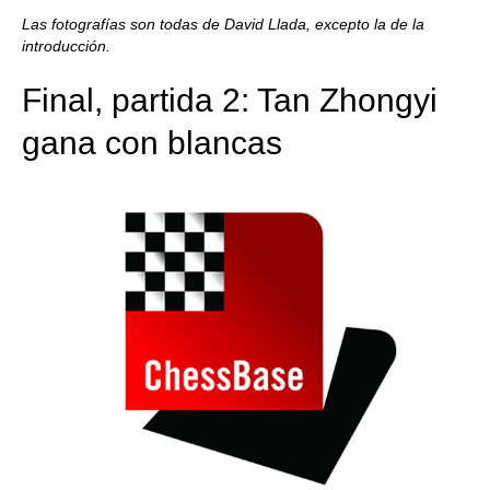
train more efficiently, intelligently and with a
more personalised approach than ever before.
Las fotografías son todas de David Llada, excepto la de la
introducción.
Final, partida 2: Tan Zhongyi
gana con blancas