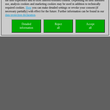
the user experience and to offer interest-oriented content. Depending on their intended
use, analysis cookies and marketing cookies may be used in addition to technically
required cookies.
Here
you can make detailed settings or revoke your consent (if
necessary partially) with effect for the future. Further information can be found in our
data protection declaration
.
Detailed
Reject
Accept
information
all
all