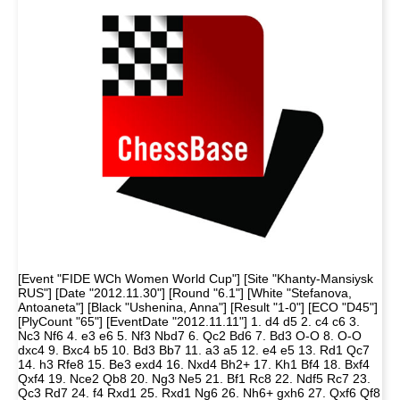
[Event "FIDE WCh Women World Cup"] [Site "Khanty-Mansiysk
RUS"] [Date "2012.11.30"] [Round "6.1"] [White "Stefanova,
Antoaneta"] [Black "Ushenina, Anna"] [Result "1-0"] [ECO "D45"]
[PlyCount "65"] [EventDate "2012.11.11"] 1. d4 d5 2. c4 c6 3.
Nc3 Nf6 4. e3 e6 5. Nf3 Nbd7 6. Qc2 Bd6 7. Bd3 O-O 8. O-O
dxc4 9. Bxc4 b5 10. Bd3 Bb7 11. a3 a5 12. e4 e5 13. Rd1 Qc7
14. h3 Rfe8 15. Be3 exd4 16. Nxd4 Bh2+ 17. Kh1 Bf4 18. Bxf4
Qxf4 19. Nce2 Qb8 20. Ng3 Ne5 21. Bf1 Rc8 22. Ndf5 Rc7 23.
Qc3 Rd7 24. f4 Rxd1 25. Rxd1 Ng6 26. Nh6+ gxh6 27. Qxf6 Qf8