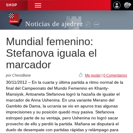
SHOP
TOGGLE
NAVIGATION
Noticias de ajedrez
Mundial femenino:
Stefanova iguala el
marcador
por ChessBase
Me gusta!
|
0 Comentarios
30/11/2012 – En la cuarta y última partida a ritmo normal de la
final del Campeonato del Mundo Femenino en Khanty-
Mansiysk, Antoaneta Stefanova logró la hazaña de igualar el
marcador de Anna Ushenina. En una variante Merano del
Gambito de Dama, la ucrania se vio en apuros tras algunas
imprecisiones y su posición quedó muy pasiva. Stefanova
estropeó parte de su ventaja, pero Ushenina no logró sacar
provecho de ello y perdió la partida. Mañana se disputará el
duelo de desempate con partidas rápidas y relámpago para