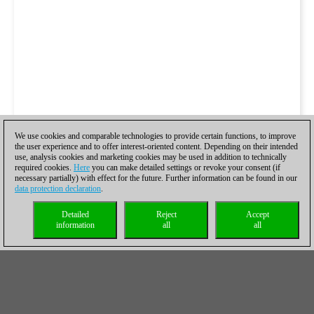
We use cookies and comparable technologies to provide certain functions, to improve
the user experience and to offer interest-oriented content. Depending on their intended
use, analysis cookies and marketing cookies may be used in addition to technically
required cookies.
Here
you can make detailed settings or revoke your consent (if
necessary partially) with effect for the future. Further information can be found in our
data protection declaration
.
Detailed
Reject
Accept
information
all
all