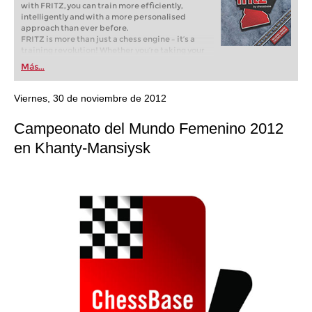
with FRITZ, you can train more efficiently,
intelligently and with a more personalised
approach than ever before.
FRITZ is more than just a chess engine – it’s a
training revolution! Whether you’re taking your
first steps into the world of club chess, or already
Más...
playing at a tournament level: with FRITZ, you can
train more efficiently, intelligently and with a
more personalised approach than ever before.
Viernes, 30 de noviembre de 2012
Campeonato del Mundo Femenino 2012
en Khanty-Mansiysk