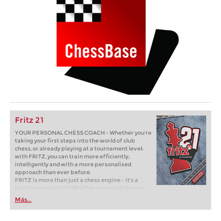
Fritz 21
YOUR PERSONAL CHESS COACH - Whether you’re
taking your first steps into the world of club
chess, or already playing at a tournament level:
with FRITZ, you can train more efficiently,
intelligently and with a more personalised
approach than ever before.
FRITZ is more than just a chess engine – it’s a
training revolution! Whether you’re taking your
first steps into the world of club chess, or already
Más...
playing at a tournament level: with FRITZ, you can
train more efficiently, intelligently and with a
more personalised approach than ever before.