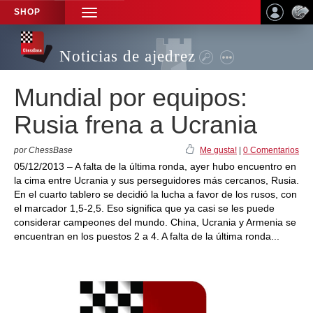
SHOP
TOGGLE
NAVIGATION
Noticias de ajedrez
Mundial por equipos:
Rusia frena a Ucrania
por ChessBase
Me gusta!
|
0 Comentarios
05/12/2013 – A falta de la última ronda, ayer hubo encuentro en
la cima entre Ucrania y sus perseguidores más cercanos, Rusia.
En el cuarto tablero se decidió la lucha a favor de los rusos, con
el marcador 1,5-2,5. Eso significa que ya casi se les puede
considerar campeones del mundo. China, Ucrania y Armenia se
encuentran en los puestos 2 a 4. A falta de la última ronda...