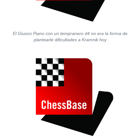
El Giuoco Piano con un tempranero d4 no era la forma de
plantearle dificultades a Kramnik hoy