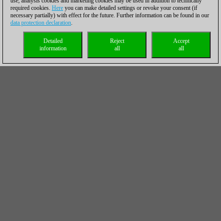
use, analysis cookies and marketing cookies may be used in addition to technically
required cookies.
Here
you can make detailed settings or revoke your consent (if
necessary partially) with effect for the future. Further information can be found in our
data protection declaration
.
Detailed
Reject
Accept
information
all
all