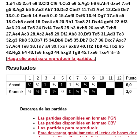
1.d4 d5 2.c4 e6 3.Cf3 Cf6 4.Cc3 c6 5.Ag5 h6 6.Ah4 dxc4 7.e4
g5 8.Ag3 b5 9.Ae2 Ab7 10.Dc2 Cbd7 11.Td1 Ab4 12.Ce5 De7
13.0–0 Cxe5 14.Axe5 0–0 15.Axf6 Dxf6 16.f4 Dg7 17.e5 c5
18.Cxb5 cxd4 19.Dxc4 a5 20.Rh1 Tac8 21.Dxd4 gxf4 22.Af3
Aa6 23.a4 Tc5 24.Dxf4 Txe5 25.b3 Axb5 26.axb5 Txb5
27.Ae4 Ac3 28.Ac2 Ae5 29.Df2 Ab8 30.Df3 Tc5 31.Ad3 Tc3
32.g3 Rh8 33.Db7 f5 34.Db6 De5 35.Db7 Dc7 36.Dxc7 Axc7
37.Ac4 Te8 38.Td7 a4 39.Txc7 axb3 40.Tf2 Tb8 41.Tb2 h5
42.Rg2 h4 43.Tc6 hxg3 44.hxg3 Tg8 45.Txe6 Txc4 ½–½
[
Haga clic aquí para reproducir la partida...
]
Resultados
1
2
3
4
5
6
7
8
9
10
11
12
Punto
Anand
½
½
1
1
½
1
1
1
½
½
½
6,0
Kramnik
½
½
0
½
0
0
½
½
½
3,0
Descarga de las partidas
Las partidas disponibles en formato PGN
Las partidas disponibles en formato CBV
Las partidas para reproducir...
Para descargar gratuitamente el lector de bases de