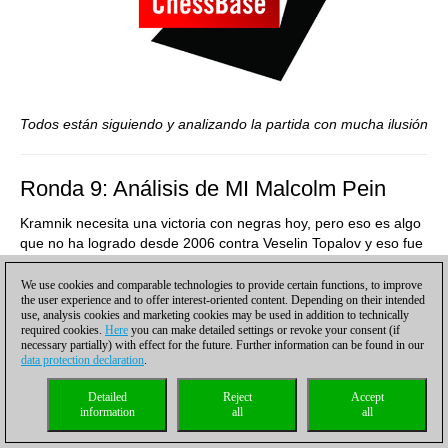
Todos están siguiendo y analizando la partida con mucha ilusión
Ronda 9: Análisis de MI Malcolm Pein
Kramnik necesita una victoria con negras hoy, pero eso es algo
que no ha logrado desde 2006 contra Veselin Topalov y eso fue
después de que el búlgaro pasasara por alto un mate. A Anand,
sin embargo, solo le hacen falta dos empates más o una sola
We use cookies and comparable technologies to provide certain functions, to improve
the user experience and to offer interest-oriented content. Depending on their intended
victoria para defender su título.
use, analysis cookies and marketing cookies may be used in addition to technically
required cookies.
Here
you can make detailed settings or revoke your consent (if
1.d4 d5 2.c4 e6 3.Cf3 Cf6 4.Cc3 c6 5.Ag5 h6 6.Ah4
[6.Axf6 es
necessary partially) with effect for the future. Further information can be found in our
la Variante Moscú. Anand va a por más. Quizá está con ganas
data protection declaration
.
de terminarlo hoy mismo.]
Detailed
Reject
Accept
information
all
all