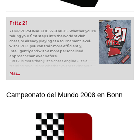
Fritz 21
YOUR PERSONAL CHESS COACH - Whether you’re
taking your first steps into the world of club
chess, or already playing at a tournament level:
with FRITZ, you can train more efficiently,
intelligently and with a more personalised
approach than ever before.
FRITZ is more than just a chess engine – it’s a
training revolution! Whether you’re taking your
first steps into the world of club chess, or already
Más...
playing at a tournament level: with FRITZ, you can
train more efficiently, intelligently and with a
more personalised approach than ever before.
Campeonato del Mundo 2008 en Bonn