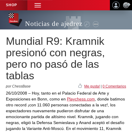
SHOP
TOGGLE
NAVIGATION
Noticias de ajedrez
Mundial R9: Kramnik
presionó con negras,
pero no pasó de las
tablas
por ChessBase
Me gusta!
|
0 Comentarios
26/10/2008 – Hoy, tanto en el Palacio Federal de Arte y
Exposiciones en Bonn, como en
Playchess.com
, donde batimos
otro record ¡con 11.060 personas conectadas a la vez!, los
espectadores nuevamente pudieron disfrutar de una
emocionante partida de altísimo nivel. Kramnik, jugando con
negras, eligió la Defensa Semieslava y Anand aceptó el desafío
jugando la Variante Anti-Moscú. En el movimiento 11, Kramnik