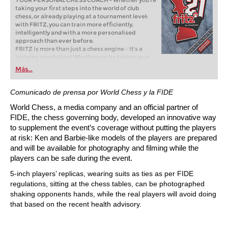
YOUR PERSONAL CHESS COACH - Whether you’re
taking your first steps into the world of club
chess, or already playing at a tournament level:
with FRITZ, you can train more efficiently,
intelligently and with a more personalised
approach than ever before.
FRITZ is more than just a chess engine – it’s a
training revolution! Whether you’re taking your
first steps into the world of club chess, or already
Más...
playing at a tournament level: with FRITZ, you can
train more efficiently, intelligently and with a
more personalised approach than ever before.
Comunicado de prensa por World Chess y la FIDE
World Chess, a media company and an official partner of
FIDE, the chess governing body, developed an innovative way
to supplement the event’s coverage without putting the players
at risk: Ken and Barbie-like models of the players are prepared
and will be available for photography and filming while the
players can be safe during the event.
5-inch players’ replicas, wearing suits as ties as per FIDE
regulations, sitting at the chess tables, can be photographed
shaking opponents hands, while the real players will avoid doing
that based on the recent health advisory.