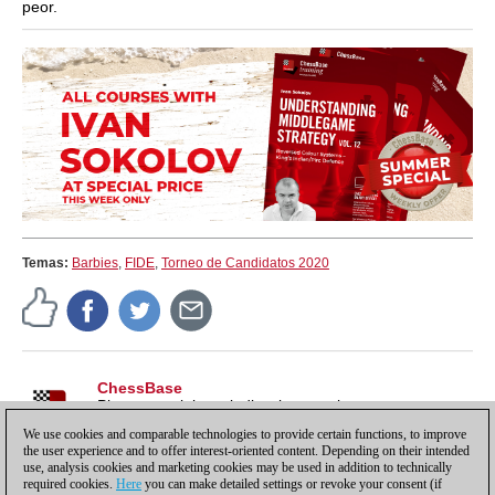
peor.
Temas:
Barbies
,
FIDE
,
Torneo de Candidatos 2020
ChessBase
Pistas, tutoriales e indicaciones sobre nuestros
productos, para sacarles todo el partido y más.
We use cookies and comparable technologies to provide certain functions, to improve
the user experience and to offer interest-oriented content. Depending on their intended
use, analysis cookies and marketing cookies may be used in addition to technically
required cookies.
Here
you can make detailed settings or revoke your consent (if