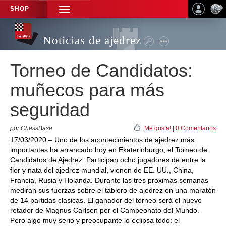
SHOP
TOGGLE
NAVIGATION
Noticias de ajedrez
Torneo de Candidatos:
muñecos para más
seguridad
por ChessBase
Me gusta!
|
0 Comentarios
17/03/2020 – Uno de los acontecimientos de ajedrez más
importantes ha arrancado hoy en Ekaterinburgo, el Torneo de
Candidatos de Ajedrez. Participan ocho jugadores de entre la
flor y nata del ajedrez mundial, vienen de EE. UU., China,
Francia, Rusia y Holanda. Durante las tres próximas semanas
medirán sus fuerzas sobre el tablero de ajedrez en una maratón
de 14 partidas clásicas. El ganador del torneo será el nuevo
retador de Magnus Carlsen por el Campeonato del Mundo.
Pero algo muy serio y preocupante lo eclipsa todo: el