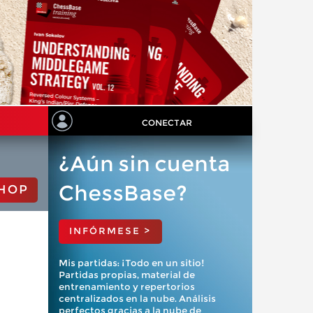
CONECTAR
¿Aún sin cuenta
ChessBase?
HOP
INFÓRMESE >
Mis partidas: ¡Todo en un sitio!
Partidas propias, material de
entrenamiento y repertorios
centralizados en la nube. Análisis
perfectos gracias a la nube de