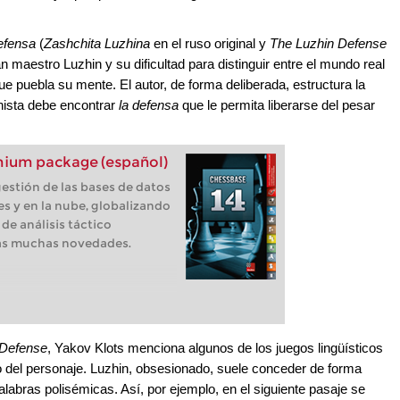
efensa
(
Zashchita Luzhina
en el ruso original y
The Luzhin Defense
an maestro Luzhin y su dificultad para distinguir entre el mundo real
ue puebla su mente. El autor, de forma deliberada, estructura la
nista debe encontrar
la defensa
que le permita liberarse del pesar
ium package (español)
estión de las bases de datos
es y en la nube, globalizando
de análisis táctico
ras muchas novedades.
 Defense
, Yakov Klots menciona algunos de los juegos lingüísticos
o del personaje. Luzhin, obsesionado, suele conceder de forma
palabras polisémicas. Así, por ejemplo, en el siguiente pasaje se