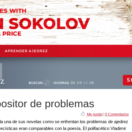
APRENDER AJEDREZ
ez
S
BUSCAR:
IDIOMAS:
DE
EN
ES
FR
ositor de problemas
Me gusta!
|
0 Comentarios
ada una de sus novelas como se enfrentan los problemas de ajedrez
císticas eran comparables con la poesía. El polifacético Vladimir