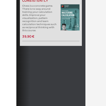
CONSISTENTLY
Chess is a concrete game.
There is no way around
training your calculation
skills. Improve your
visualization, pattern
recognition and learn
calculation techniques such
as reciprocal thinking with
this course.
39,90 €