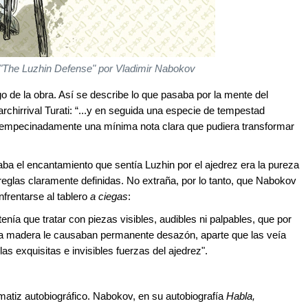
o "The Luzhin Defense" por Vladimir Nabokov
o de la obra. Así se describe lo que pasaba por la mente del
archirrival Turati: “...y en seguida una especie de tempestad
có empecinadamente una mínima nota clara que pudiera transformar
ba el encantamiento que sentía Luzhin por el ajedrez era la pureza
 reglas claramente definidas. No extraña, por lo tanto, que Nabokov
nfrentarse al tablero
a ciegas
:
enía que tratar con piezas visibles, audibles ni palpables, que por
e la madera le causaban permanente desazón, aparte que las veía
as exquisitas e invisibles fuerzas del ajedrez".
matiz autobiográfico. Nabokov, en su autobiografía
Habla,