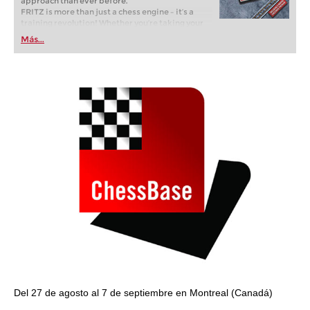
approach than ever before.
FRITZ is more than just a chess engine – it’s a
training revolution! Whether you’re taking your
first steps into the world of club chess, or already
Más...
playing at a tournament level: with FRITZ, you can
train more efficiently, intelligently and with a
more personalised approach than ever before.
Del 27 de agosto al 7 de septiembre en Montreal (Canadá)