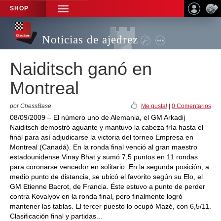
SHOP
TOGGLE
NAVIGATION
Noticias de ajedrez
Naiditsch ganó en
Montreal
por ChessBase
Me gusta!
|
0 Comentarios
08/09/2009 – El número uno de Alemania, el GM Arkadij
Naiditsch demostró aguante y mantuvo la cabeza fría hasta el
final para así adjudicarse la victoria del torneo Empresa en
Montreal (Canadá). En la ronda final venció al gran maestro
estadounidense Vinay Bhat y sumó 7,5 puntos en 11 rondas
para coronarse vencedor en solitario. En la segunda posición, a
medio punto de distancia, se ubicó el favorito según su Elo, el
GM Etienne Bacrot, de Francia. Éste estuvo a punto de perder
contra Kovalyov en la ronda final, pero finalmente logró
mantener las tablas. El tercer puesto lo ocupó Mazé, con 6,5/11.
Clasificación final y partidas...