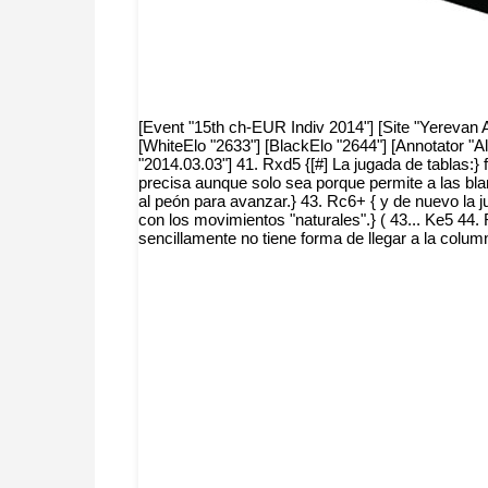
[Event "15th ch-EUR Indiv 2014"] [Site "Yerevan AR
[WhiteElo "2633"] [BlackElo "2644"] [Annotator "
"2014.03.03"] 41. Rxd5 {[#] La jugada de tablas:}
precisa aunque solo sea porque permite a las blan
al peón para avanzar.} 43. Rc6+ { y de nuevo la 
con los movimientos "naturales".} ( 43... Ke5 44
sencillamente no tiene forma de llegar a la colum