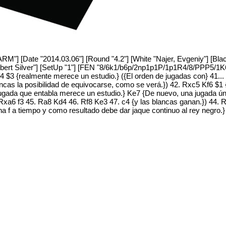
M"] [Date "2014.03.06"] [Round "4.2"] [White "Najer, Evgeniy"] [Black
Albert Silver"] [SetUp "1"] [FEN "8/6k1/b6p/2np1p1P/1p1R4/8/PPP5/1K6
 f4 $3 {realmente merece un estudio.} ({El orden de jugadas con} 41...
cas la posibilidad de equivocarse, como se verá.}) 42. Rxc5 Kf6 $1 {
jugada que entabla merece un estudio.} Ke7 {De nuevo, una jugada úni
. Rxa6 f3 45. Ra8 Kd4 46. Rf8 Ke3 47. c4 {y las blancas ganan.}) 44. 
na f a tiempo y como resultado debe dar jaque continuo al rey negro.}