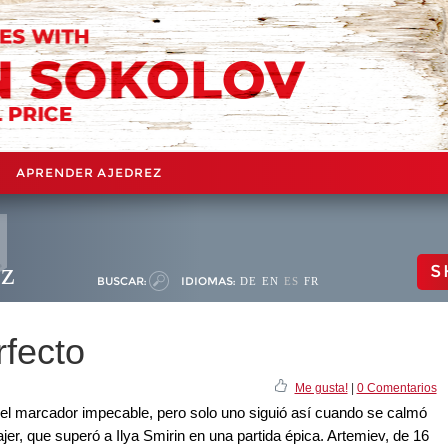
APRENDER AJEDREZ
ez
S
BUSCAR:
IDIOMAS:
DE
EN
ES
FR
rfecto
Me gusta!
|
0 Comentarios
 el marcador impecable, pero solo uno siguió así cuando se calmó
ajer, que superó a Ilya Smirin en una partida épica. Artemiev, de 16