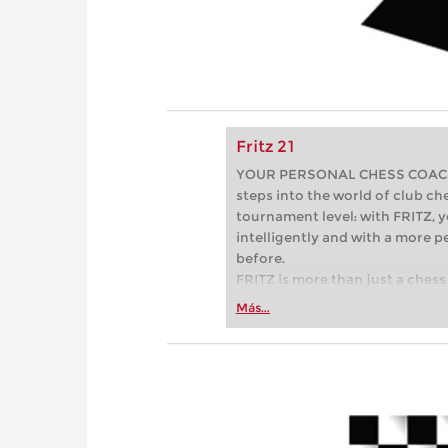
Fritz 21
YOUR PERSONAL CHESS COACH - 
steps into the world of club che
tournament level: with FRITZ, y
intelligently and with a more 
before.
FRITZ is more than just a chess 
Whether you’re taking your firs
Más...
or already playing at a tournam
more efficiently, intelligently
approach than ever before.