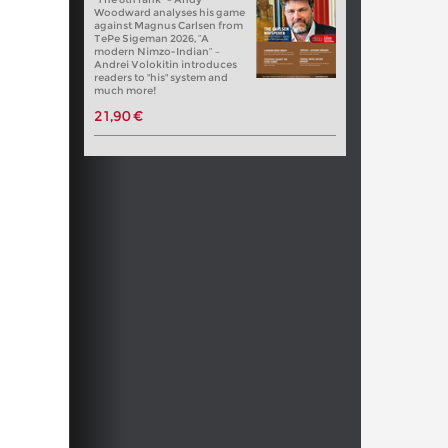
Woodward analyses his game
against Magnus Carlsen from
TePe Sigeman 2026, “A
modern Nimzo-Indian” –
Andrei Volokitin introduces
readers to "his" system and
much more!
21,90 €