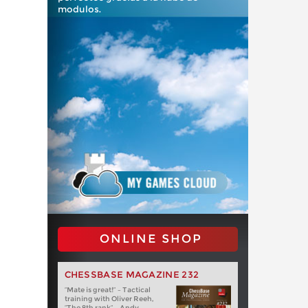
modulos.
ONLINE SHOP
CHESSBASE MAGAZINE 232
“Mate is great!” – Tactical
training with Oliver Reeh,
“The 8th rank” – Andy