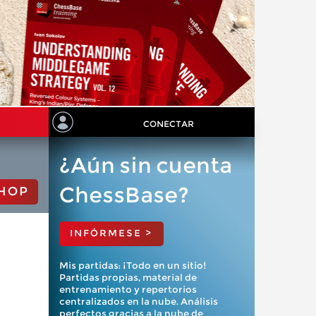
CONECTAR
¿Aún sin cuenta
ChessBase?
HOP
INFÓRMESE >
Mis partidas: ¡Todo en un sitio!
Partidas propias, material de
entrenamiento y repertorios
centralizados en la nube. Análisis
perfectos gracias a la nube de