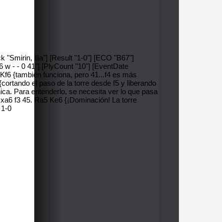
 "Smirin, Ilia"] [Result "1-0"] [ECO "B67"]
 w - - 0 41"] [PlyCount "10"] [EventDate
 Kf6 {también funciona, pero 41...f4 es más
cortando el paso de la torre desde f5 y liberando
ca. Para entenderlo, se necesita ver lo que pasa
Rxa6 f3 45. Ra5 Ke6 {¡Dominación! La torre
 1-0