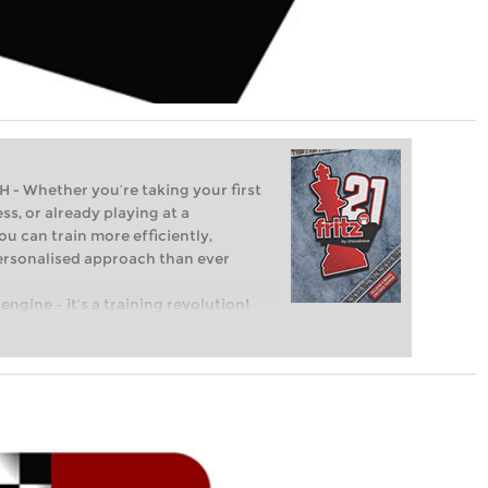
Whether you’re taking your first
ss, or already playing at a
ou can train more efficiently,
personalised approach than ever
engine – it’s a training revolution!
t steps into the world of club chess,
ent level: with FRITZ, you can train
 and with a more personalised