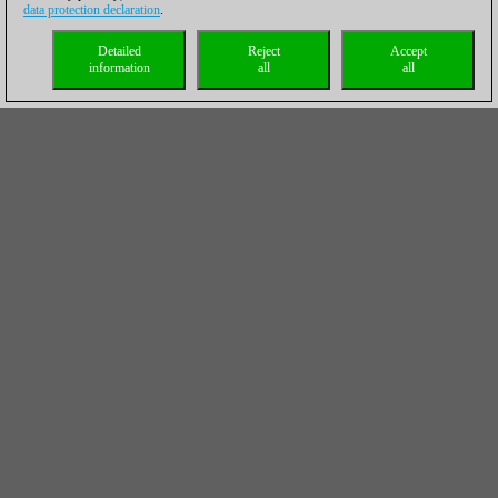
data protection declaration
.
Detailed
Reject
Accept
information
all
all