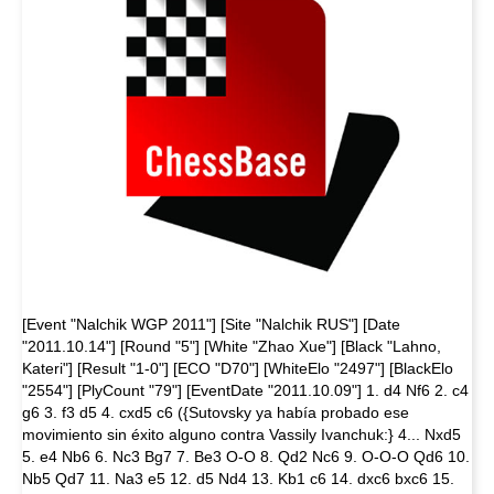
[Event "Nalchik WGP 2011"] [Site "Nalchik RUS"] [Date
"2011.10.14"] [Round "5"] [White "Zhao Xue"] [Black "Lahno,
Kateri"] [Result "1-0"] [ECO "D70"] [WhiteElo "2497"] [BlackElo
"2554"] [PlyCount "79"] [EventDate "2011.10.09"] 1. d4 Nf6 2. c4
g6 3. f3 d5 4. cxd5 c6 ({Sutovsky ya había probado ese
movimiento sin éxito alguno contra Vassily Ivanchuk:} 4... Nxd5
5. e4 Nb6 6. Nc3 Bg7 7. Be3 O-O 8. Qd2 Nc6 9. O-O-O Qd6 10.
Nb5 Qd7 11. Na3 e5 12. d5 Nd4 13. Kb1 c6 14. dxc6 bxc6 15.