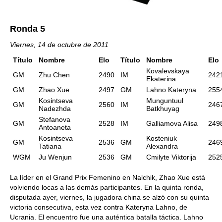
Ronda 5
Viernes, 14 de octubre de 2011
Título
Nombre
Elo
Título
Nombre
Elo
Kovalevskaya
GM
Zhu Chen
2490
IM
242
Ekaterina
GM
Zhao Xue
2497
GM
Lahno Kateryna
255
Kosintseva
Munguntuul
GM
2560
IM
246
Nadezhda
Batkhuyag
Stefanova
GM
2528
IM
Galliamova Alisa
249
Antoaneta
Kosintseva
Kosteniuk
GM
2536
GM
246
Tatiana
Alexandra
WGM
Ju Wenjun
2536
GM
Cmilyte Viktorija
252
La líder en el Grand Prix Femenino en Nalchik, Zhao Xue está
volviendo locas a las demás participantes. En la quinta ronda,
disputada ayer, viernes, la jugadora china se alzó con su quinta
victoria consecutiva, esta vez contra Kateryna Lahno, de
Ucrania. El encuentro fue una auténtica batalla táctica. Lahno