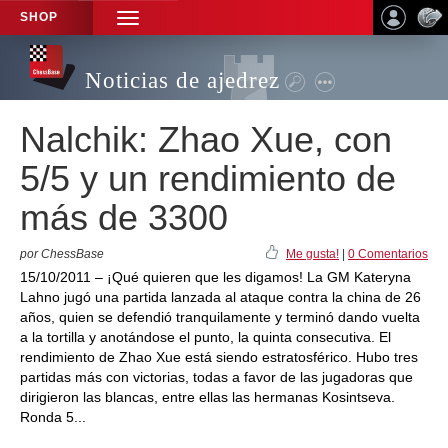
SHOP
TOGGLE
NAVIGATION
Noticias de ajedrez
Nalchik: Zhao Xue, con
5/5 y un rendimiento de
más de 3300
por ChessBase
Me gusta!
|
0 Comentarios
15/10/2011 – ¡Qué quieren que les digamos! La GM Kateryna
Lahno jugó una partida lanzada al ataque contra la china de 26
años, quien se defendió tranquilamente y terminó dando vuelta
a la tortilla y anotándose el punto, la quinta consecutiva. El
rendimiento de Zhao Xue está siendo estratosférico. Hubo tres
partidas más con victorias, todas a favor de las jugadoras que
dirigieron las blancas, entre ellas las hermanas Kosintseva.
Ronda 5...