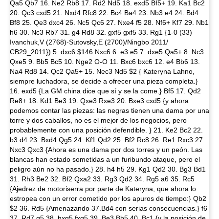
Qa5 Qb7 16. Ne2 Rb8 17. Rd2 Nd5 18. exd5 Bf5+ 19. Ka1 Bc2
20. Qc3 cxd5 21. Nxd4 Rfc8 22. Bc4 Ba4 23. Nb3 e4 24. Bd4
Bf8 25. Qe3 dxc4 26. Nc5 Qc6 27. Nxe4 f5 28. Nf6+ Kf7 29. Nb1
h6 30. Nc3 Rb7 31. g4 Rd8 32. gxf5 gxf5 33. Rg1 {1-0 (33)
Ivanchuk,V (2768)-Sutovsky,E (2700)/Ningbo 2011/
CB29_2011}) 5. dxc6 $146 Nxc6 6. e3 e5 7. dxe5 Qa5+ 8. Nc3
Qxe5 9. Bb5 Bc5 10. Nge2 O-O 11. Bxc6 bxc6 12. e4 Bb6 13.
Na4 Rd8 14. Qc2 Qa5+ 15. Nec3 Nd5 $2 { Kateryna Lahno,
siempre luchadora, se decide a ofrecer una pieza completa.}
16. exd5 {La GM china dice que sí y se la come.} Bf5 17. Qd2
Re8+ 18. Kd1 Be3 19. Qxe3 Rxe3 20. Bxe3 cxd5 {y ahora
podemos contar las piezas: las negras tienen una dama por una
torre y dos caballos, no es el mejor de los negocios, pero
probablemente con una posición defendible. } 21. Ke2 Bc2 22.
b3 d4 23. Bxd4 Qg5 24. Kf1 Qd2 25. Bf2 Rc8 26. Re1 Rxc3 27.
Nxc3 Qxc3 {Ahora es una dama por dos torres y un peón. Las
blancas han estado sometidas a un furibundo ataque, pero el
peligro aún no ha pasado.} 28. h4 h5 29. Kg1 Qd2 30. Bg3 Bd1
31. Rh3 Be2 32. Bf2 Qxa2 33. Rg3 Qd2 34. Rg5 a6 35. Rc5
{Ajedrez de motoriserra por parte de Kateryna, que ahora lo
estropea con un error cometido por los apuros de tiempo:} Qb2
$2 36. Rd5 {Amenazando 37.Bd4 con serias consecuencias.} f6
37. Rd7 g5 38. hxg5 fxg5 39. Be3 Bb5 40. Bc1 {y la posición de