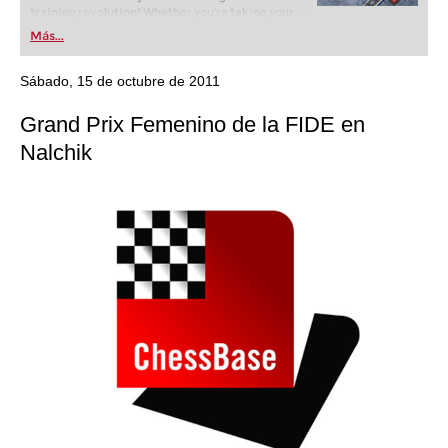
training revolution! Whether you’re taking your
first steps into the world of club chess, or already
Más...
playing at a tournament level: with FRITZ, you can
train more efficiently, intelligently and with a
more personalised approach than ever before.
Sábado, 15 de octubre de 2011
Grand Prix Femenino de la FIDE en
Nalchik