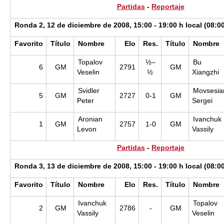
Partidas
-
Reportaje
Ronda 2, 12 de diciembre de 2008, 15:00 - 19:00 h local (08:0
Favorito
Título
Nombre
Elo
Res.
Título
Nombre
Topalov
½–
Bu
6
GM
2791
GM
Veselin
½
Xiangzhi
Svidler
Movsesia
5
GM
2727
0-1
GM
Peter
Sergei
Aronian
Ivanchuk
1
GM
2757
1-0
GM
Levon
Vassily
Partidas
-
Reportaje
Ronda 3, 13 de diciembre de 2008, 15:00 - 19:00 h local (08:0
Favorito
Título
Nombre
Elo
Res.
Título
Nombre
Ivanchuk
Topalov
2
GM
2786
-
GM
Vassily
Veselin