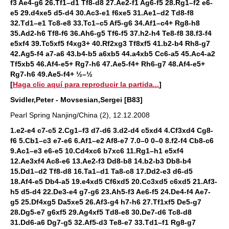
f3 Ae4-g6 26.Tf1–d1 Tf8-d8 27.Ae2-f1 Ag6-f5 28.Rg1–f2 e6-
e5 29.d4xe5 d5-d4 30.Ac3-e1 f6xe5 31.Ae1–d2 Td8-f8
32.Td1–e1 Tc8-e8 33.Tc1–c5 Af5-g6 34.Af1–c4+ Rg8-h8
35.Ad2-h6 Tf8-f6 36.Ah6-g5 Tf6-f5 37.h2-h4 Te8-f8 38.f3-f4
e5xf4 39.Tc5xf5 f4xg3+ 40.Rf2xg3 Tf8xf5 41.b2-b4 Rh8-g7
42.Ag5-f4 a7-a6 43.b4-b5 a6xb5 44.a4xb5 Cc6-a5 45.Ac4-a2
Tf5xb5 46.Af4-e5+ Rg7-h6 47.Ae5-f4+ Rh6-g7 48.Af4-e5+
Rg7-h6 49.Ae5-f4+ ½–½
[
Haga clic aquí para reproducir la partida...
]
Svidler,Peter - Movsesian,Sergei [B83]
Pearl Spring Nanjing/China (2), 12.12.2008
1.e2-e4 c7-c5 2.Cg1–f3 d7-d6 3.d2-d4 c5xd4 4.Cf3xd4 Cg8-
f6 5.Cb1–c3 e7-e6 6.Af1–e2 Af8-e7 7.0–0 0–0 8.f2-f4 Cb8-c6
9.Ac1–e3 e6-e5 10.Cd4xc6 b7xc6 11.Rg1–h1 e5xf4
12.Ae3xf4 Ac8-e6 13.Ae2-f3 Dd8-b8 14.b2-b3 Db8-b4
15.Dd1–d2 Tf8-d8 16.Ta1–d1 Ta8-c8 17.Dd2-e3 d6-d5
18.Af4-e5 Db4-a5 19.e4xd5 Cf6xd5 20.Cc3xd5 c6xd5 21.Af3-
h5 d5-d4 22.De3-e4 g7-g6 23.Ah5-f3 Ae6-f5 24.De4-f4 Ae7-
g5 25.Df4xg5 Da5xe5 26.Af3-g4 h7-h6 27.Tf1xf5 De5-g7
28.Dg5-e7 g6xf5 29.Ag4xf5 Td8-e8 30.De7-d6 Tc8-d8
31.Dd6-a6 Dg7-g5 32.Af5-d3 Te8-e7 33.Td1–f1 Rg8-g7