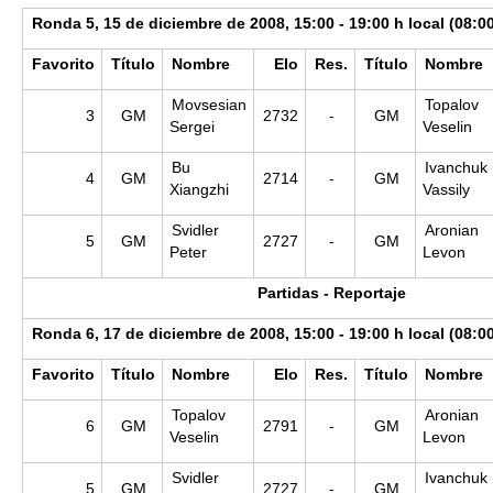
Ronda 5, 15 de diciembre de 2008, 15:00 - 19:00 h local (08:0
Favorito
Título
Nombre
Elo
Res.
Título
Nombre
Movsesian
Topalov
3
GM
2732
-
GM
Sergei
Veselin
Bu
Ivanchuk
4
GM
2714
-
GM
Xiangzhi
Vassily
Svidler
Aronian
5
GM
2727
-
GM
Peter
Levon
Partidas - Reportaje
Ronda 6, 17 de diciembre de 2008, 15:00 - 19:00 h local (08:0
Favorito
Título
Nombre
Elo
Res.
Título
Nombre
Topalov
Aronian
6
GM
2791
-
GM
Veselin
Levon
Svidler
Ivanchuk
5
GM
2727
-
GM