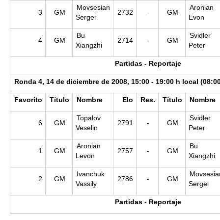
Movsesian
Aronian
3
GM
2732
-
GM
Sergei
Evon
Bu
Svidler
4
GM
2714
-
GM
Xiangzhi
Peter
Partidas - Reportaje
Ronda 4, 14 de diciembre de 2008, 15:00 - 19:00 h local (08:0
Favorito
Título
Nombre
Elo
Res.
Título
Nombre
Topalov
Svidler
6
GM
2791
-
GM
Veselin
Peter
Aronian
Bu
1
GM
2757
-
GM
Levon
Xiangzhi
Ivanchuk
Movsesia
2
GM
2786
-
GM
Vassily
Sergei
Partidas - Reportaje