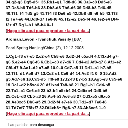
34.g2-g3 Dg5-d5+ 35.Rh1–g1 Td8-d6 36.Da6-c8 Dd5-e6
37.Dc8-b8 Td6-b6 38.Db8-d8 Tb6-d6 39.Dd8-b8 Td6-d5
40.Tf1–f4 Td5-g5 41.Tf4-f3 De6-e5 42.Db8-d8 h6-h5 43.Tf3-
f2 Te7-e6 44.Dd8-d7 Te6-f6 45.Tf2-e2 De5-f4 46.Te2-e4 Df4-
f2+ 47.Rg1–h1 h5-h4 0–1
[
Haga clic aquí para reproducir la partida...
]
Aronian,Levon - Ivanchuk,Vassily [B37]
Pearl Spring Nanjing/China (2), 12.12.2008
1.Cg1–f3 c7-c5 2.c2-c4 Cb8-c6 3.d2-d4 c5xd4 4.Cf3xd4 g7-
g6 5.e2-e4 Cg8-f6 6.Cb1–c3 d7-d6 7.Cd4-c2 Af8-g7 8.Af1–e2
Cf6-d7 9.Ac1–d2 a7-a5 10.0–0 Cd7-c5 11.Dd1–c1 h7-h5
12.Tf1–d1 Ac8-d7 13.Cc2-e1 Cc6-d4 14.Ae2-f1 0–0 15.Ad2-
g5 Ad7-c6 16.Cc3-d5 Tf8-e8 17.f2-f3 b7-b5 18.Ag5-e3 Cc5-e6
19.Dc1–d2 b5xc4 20.Af1xc4 Ta8-b8 21.Rg1–h1 Cd4-b5
22.Ta1–c1 Ce6-c5 23.b2-b4 a5xb4 24.Cd5xb4 Dd8-b6
25.Ce1–d3 Cb5-a3 26.Ac4-b3 Ac6-a8 27.Cd3xc5 d6xc5
28.Ae3xc5 Db6-a5 29.Dd2-f4 e7-e6 30.Td1–d7 Te8-f8
31.Td7xf7 Tf8xf7 32.Df4xb8+ Rg8-h7 33.Ab3xe6 1–0
[
Haga clic aquí para reproducir la partida...
]
Las partidas para descargar