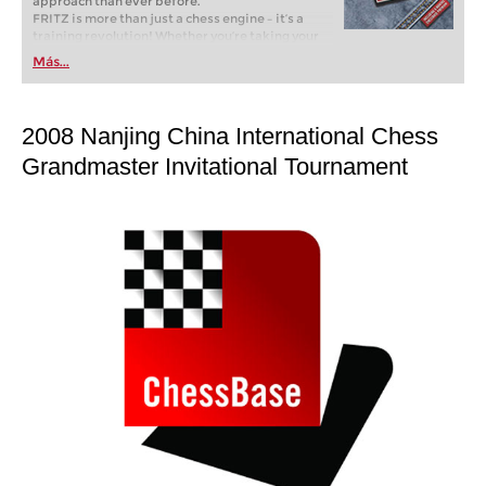
approach than ever before.
FRITZ is more than just a chess engine – it’s a
training revolution! Whether you’re taking your
first steps into the world of club chess, or already
Más...
playing at a tournament level: with FRITZ, you can
train more efficiently, intelligently and with a
more personalised approach than ever before.
2008 Nanjing China International Chess
Grandmaster Invitational Tournament