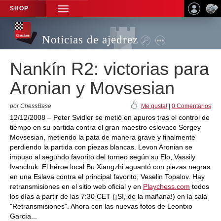
SHOP
TOGGLE
NAVIGATION
Noticias de ajedrez
Nankín R2: victorias para
Aronian y Movsesian
por ChessBase
Me gusta!
|
0 Comentarios
12/12/2008 – Peter Svidler se metió en apuros tras el control de
tiempo en su partida contra el gran maestro eslovaco Sergey
Movsesian, metiendo la pata de manera grave y finalmente
perdiendo la partida con piezas blancas. Levon Aronian se
impuso al segundo favorito del torneo según su Elo, Vassily
Ivanchuk. El héroe local Bu Xiangzhi aguantó con piezas negras
en una Eslava contra el principal favorito, Veselin Topalov. Hay
retransmisiones en el sitio web oficial y en
Playchess.com
todos
los días a partir de las 7:30 CET (¡Sí, de la mañana!) en la sala
"Retransmisiones". Ahora con las nuevas fotos de Leontxo
García...