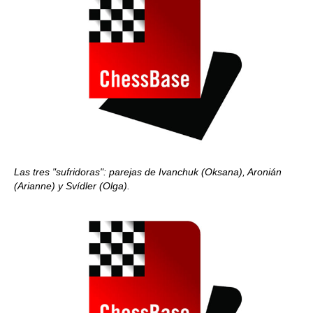
Las tres "sufridoras": parejas de Ivanchuk (Oksana), Aronián
(Arianne) y Svídler (Olga).