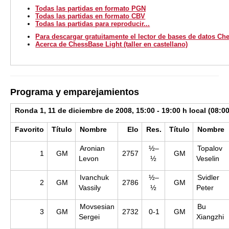
Todas las partidas en formato PGN
Todas las partidas en formato CBV
Todas las partidas para reproducir...
Para descargar gratuitamente el lector de bases de datos Ch
Acerca de ChessBase Light (taller en castellano)
Programa y emparejamientos
Ronda 1, 11 de diciembre de 2008, 15:00 - 19:00 h local (08:00
Favorito
Título
Nombre
Elo
Res.
Título
Nombre
Aronian
½–
Topalov
1
GM
2757
GM
Levon
½
Veselin
Ivanchuk
½–
Svidler
2
GM
2786
GM
Vassily
½
Peter
Movsesian
Bu
3
GM
2732
0-1
GM
Sergei
Xiangzhi