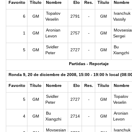
Favorito
Título
Nombre
Elo
Res.
Título
Nombre
Topalov
Ivanchuk
6
GM
2791
-
GM
Veselin
Vassily
Aronian
Movsesia
1
GM
2757
-
GM
Levon
Sergei
Svidler
Bu
5
GM
2727
-
GM
Peter
Xiangzhi
Partidas - Reportaje
Ronda 9, 20 de diciembre de 2008, 15:00 - 19:00 h local (08:0
Favorito
Título
Nombre
Elo
Res.
Título
Nombre
Svidler
Topalov
5
GM
2727
-
GM
Peter
Veselin
Bu
Aronian
4
GM
2714
-
GM
Xiangzhi
Levon
Movsesian
Ivanchuk