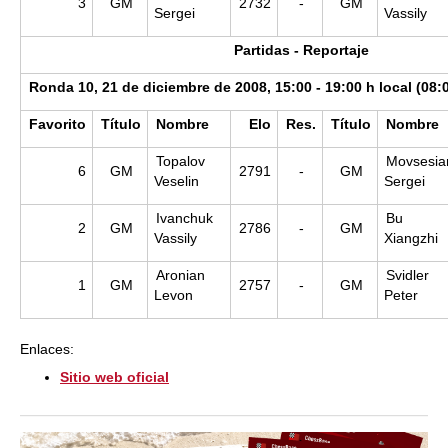
3
GM
2732
-
GM
Sergei
Vassily
Partidas - Reportaje
Ronda 10, 21 de diciembre de 2008, 15:00 - 19:00 h local (08:
Favorito
Título
Nombre
Elo
Res.
Título
Nombre
Topalov
Movsesia
6
GM
2791
-
GM
Veselin
Sergei
Ivanchuk
Bu
2
GM
2786
-
GM
Vassily
Xiangzhi
Aronian
Svidler
1
GM
2757
-
GM
Levon
Peter
Enlaces:
Sitio web oficial