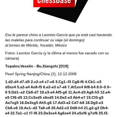
Eso le parece chino a Leontxo García que ya está casi haciendo
las maletas para continuar su viaje (el domingo)
al torneo de Mérida, Yucatán, México
Fotos: Leontxo García (y la última al menos fue sacado con su
cámara)
Topalov,Veselin - Bu,Xiangzhi [D19]
Pearl Spring Nanjing/China (2), 12.12.2008
1.d2-d4 d7-d5 2.c2-c4 c7-c6 3.Cg1–f3 Cg8-f6 4.Cb1–c3
d5xc4 5.a2-a4 Ac8-f5 6.e2-e3 e7-e6 7.Af1xc4 Af8-b4 8.0–0 0–
0 9.Dd1–e2 Cb8-d7 10.e3-e4 Af5-g6 11.Ac4-d3 Ag6-h5 12.e4-
e5 Cf6-d5 13.Cc3xd5 c6xd5 14.De2-e3 Ab4-e7 15.Cf3-g5
Ae7xg5 16.De3xg5 Ah5-g6 17.Ad3-e2 Cd7-b8 18.Dg5-e3
Cb8-c6 19.Ac1–d2 Ta8-c8 20.Ad2-c3 Dd8-h4 21.g2-g3 Dh4-
e4 22.Ta1–c1 f7-f6 23.De3xe4 Ag6xe4 24.e5xf6 g7xf6 25.f2-