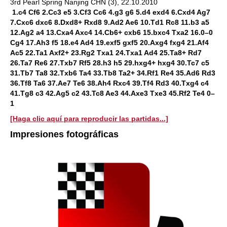
3rd Pearl Spring Nanjing CHN (3), 22.10.2010
1.c4 Cf6 2.Cc3 e5 3.Cf3 Cc6 4.g3 g6 5.d4 exd4 6.Cxd4 Ag7
7.Cxc6 dxc6 8.Dxd8+ Rxd8 9.Ad2 Ae6 10.Td1 Rc8 11.b3 a5
12.Ag2 a4 13.Cxa4 Axc4 14.Cb6+ cxb6 15.bxc4 Txa2 16.0–0
Cg4 17.Ah3 f5 18.e4 Ad4 19.exf5 gxf5 20.Axg4 fxg4 21.Af4
Ac5 22.Ta1 Axf2+ 23.Rg2 Txa1 24.Txa1 Ad4 25.Ta8+ Rd7
26.Ta7 Re6 27.Txb7 Rf5 28.h3 h5 29.hxg4+ hxg4 30.Tc7 c5
31.Tb7 Ta8 32.Txb6 Ta4 33.Tb8 Ta2+ 34.Rf1 Re4 35.Ad6 Rd3
36.Tf8 Ta6 37.Ae7 Te6 38.Ah4 Rxc4 39.Tf4 Rd3 40.Txg4 c4
41.Tg8 c3 42.Ag5 c2 43.Tc8 Ae3 44.Axe3 Txe3 45.Rf2 Te4 0–
1
[Haga clic aquí para reproducir las partidas...]
Impresiones fotográficas