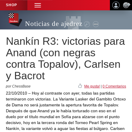
SHOP
TOGGLE
NAVIGATION
Noticias de ajedrez
Nankín R3: victorias para
Anand (con negras
contra Topalov), Carlsen
y Bacrot
por ChessBase
Me gusta!
|
0 Comentarios
22/10/2010 – Hoy al contraste con ayer, todas las partidas
terminaron con victorias. La Variante Lasker del Gambito Ortoxo
de Dama no será justamente la apertura favorita de Topalov.
Después de que Anand ya le había torturado con eso en el
duelo por el título mundial en Sofía para alzarse con el punto
decisivo, hoy en la tercera ronda del Torneo Pearl Spring en
Nankín, la variante volvió a aguar las fiestas al búlgaro. Carlsen