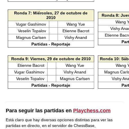
Ronda 7: Miércoles, 27 de octubre de
Ronda 8: Juev
2010
Wang 
Vugar Gashimov
Wang Yue
Vishy An
Veselin Topalov
Etienne Bacrot
Etienne Bac
Magnus Carlsen
Vishy Anand
Par
Partidas - Reportaje
Ronda 9: Viernes, 29 de octubre de 2010
Ronda 10: Sáb
Etienne Bacrot
Wang Yue
Wang 
Vugar Gashimov
Vishy Anand
Magnus Carl
Veselin Topalov
Magnus Carlsen
Vishy An
Partidas - Reportaje
Par
Para seguir las partidas en
Playchess.com
Está claro que hay diversas opciones distintas para ver las
partidas en directo, en el servidor de ChessBase,