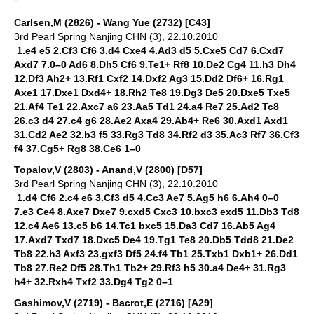
Carlsen,M (2826) - Wang Yue (2732) [C43]
3rd Pearl Spring Nanjing CHN (3), 22.10.2010
1.e4 e5 2.Cf3 Cf6 3.d4 Cxe4 4.Ad3 d5 5.Cxe5 Cd7 6.Cxd7
Axd7 7.0–0 Ad6 8.Dh5 Cf6 9.Te1+ Rf8 10.De2 Cg4 11.h3 Dh4
12.Df3 Ah2+ 13.Rf1 Cxf2 14.Dxf2 Ag3 15.Dd2 Df6+ 16.Rg1
Axe1 17.Dxe1 Dxd4+ 18.Rh2 Te8 19.Dg3 De5 20.Dxe5 Txe5
21.Af4 Te1 22.Axc7 a6 23.Aa5 Td1 24.a4 Re7 25.Ad2 Tc8
26.c3 d4 27.c4 g6 28.Ae2 Axa4 29.Ab4+ Re6 30.Axd1 Axd1
31.Cd2 Ae2 32.b3 f5 33.Rg3 Td8 34.Rf2 d3 35.Ac3 Rf7 36.Cf3
f4 37.Cg5+ Rg8 38.Ce6 1–0
Topalov,V (2803) - Anand,V (2800) [D57]
3rd Pearl Spring Nanjing CHN (3), 22.10.2010
1.d4 Cf6 2.c4 e6 3.Cf3 d5 4.Cc3 Ae7 5.Ag5 h6 6.Ah4 0–0
7.e3 Ce4 8.Axe7 Dxe7 9.cxd5 Cxc3 10.bxc3 exd5 11.Db3 Td8
12.c4 Ae6 13.c5 b6 14.Tc1 bxc5 15.Da3 Cd7 16.Ab5 Ag4
17.Axd7 Txd7 18.Dxc5 De4 19.Tg1 Te8 20.Db5 Tdd8 21.De2
Tb8 22.h3 Axf3 23.gxf3 Df5 24.f4 Tb1 25.Txb1 Dxb1+ 26.Dd1
Tb8 27.Re2 Df5 28.Th1 Tb2+ 29.Rf3 h5 30.a4 De4+ 31.Rg3
h4+ 32.Rxh4 Txf2 33.Dg4 Tg2 0–1
Gashimov,V (2719) - Bacrot,E (2716) [A29]