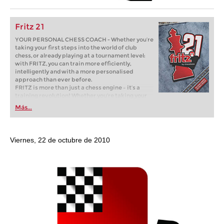
Fritz 21
YOUR PERSONAL CHESS COACH - Whether you’re
taking your first steps into the world of club
chess, or already playing at a tournament level:
with FRITZ, you can train more efficiently,
intelligently and with a more personalised
approach than ever before.
FRITZ is more than just a chess engine – it’s a
training revolution! Whether you’re taking your
first steps into the world of club chess, or already
Más...
playing at a tournament level: with FRITZ, you can
train more efficiently, intelligently and with a
more personalised approach than ever before.
Viernes, 22 de octubre de 2010