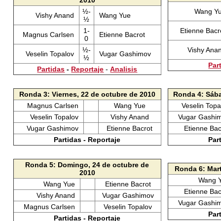
2010
½-
Wang Y
Vishy Anand
Wang Yue
½
1-
Etienne Bac
Magnus Carlsen
Etienne Bacrot
0
½-
Vishy Ana
Veselin Topalov
Vugar Gashimov
½
Par
Partidas
-
Reportaje
-
Analisis
Ronda 3: Viernes, 22 de octubre de 2010
Ronda 4: Sába
Magnus Carlsen
Wang Yue
Veselin Top
Veselin Topalov
Vishy Anand
Vugar Gashi
Vugar Gashimov
Etienne Bacrot
Etienne Ba
Partidas - Reportaje
Par
Ronda 5: Domingo, 24 de octubre de
Ronda 6: Mart
2010
Wang 
Wang Yue
Etienne Bacrot
Etienne Ba
Vishy Anand
Vugar Gashimov
Vugar Gashi
Magnus Carlsen
Veselin Topalov
Par
Partidas - Reportaje