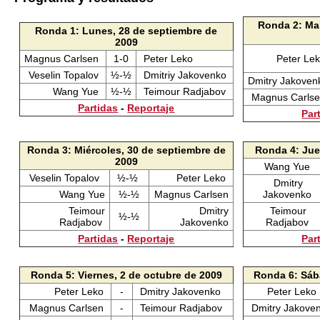
Ronda 2: Mar
Ronda 1: Lunes, 28 de septiembre de
2009
Magnus Carlsen
1-0
Peter Leko
Peter Le
Veselin Topalov
½-½
Dmitriy Jakovenko
Dmitry Jakoven
Wang Yue
½-½
Teimour Radjabov
Magnus Carls
Partidas
-
Reportaje
Par
Ronda 3: Miércoles, 30 de septiembre de
Ronda 4: Jue
2009
Wang Yue
Veselin Topalov
½-½
Peter Leko
Dmitry
Wang Yue
½-½
Magnus Carlsen
Jakovenko
Teimour
Dmitry
Teimour
½-½
Radjabov
Jakovenko
Radjabov
Partidas
-
Reportaje
Par
Ronda 5: Viernes, 2 de octubre de 2009
Ronda 6: Sáb
Peter Leko
-
Dmitry Jakovenko
Peter Leko
Magnus Carlsen
-
Teimour Radjabov
Dmitry Jakove