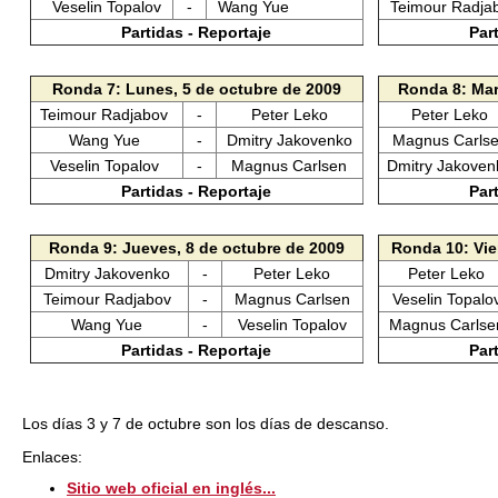
Veselin Topalov
-
Wang Yue
Teimour Radj
Partidas - Reportaje
Par
Ronda 7: Lunes, 5 de octubre de 2009
Ronda 8: Mar
Teimour Radjabov
-
Peter Leko
Peter Leko
Wang Yue
-
Dmitry Jakovenko
Magnus Carls
Veselin Topalov
-
Magnus Carlsen
Dmitry Jakove
Partidas - Reportaje
Par
Ronda 9: Jueves, 8 de octubre de 2009
Ronda 10: Vie
Dmitry Jakovenko
-
Peter Leko
Peter Leko
Teimour Radjabov
-
Magnus Carlsen
Veselin Topal
Wang Yue
-
Veselin Topalov
Magnus Carls
Partidas - Reportaje
Par
Los días 3 y 7 de octubre son los días de descanso.
Enlaces:
Sitio web oficial en inglés...