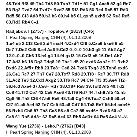
48.Td4 Rf8 49.Tb4 Td3 50.Txb7 Td1+ 51.Cg1 Axa5 52.g4 Re7
53.Rg2 Txd7 54.Txd7+ Rxd7 55.Rf3 Rd6 56.Re4 Rc5 57.Rd3
Rd5 58.Cf3 Ad8 59.h3 h6 60.h4 h5 61.gxh5 gxh5 62.Re3 Rc5
63.Rd3 Rb4 0–1
Radjabov,T (2757) - Topalov,V (2813) [C45]
II Pearl Spring Nanjing CHN (4), 01.10.2009
1.e4 e5 2.Cf3 Cc6 3.d4 exd4 4.Cxd4 Cf6 5.Cxc6 bxc6 6.e5
De7 7.De2 Cd5 8.c4 Aa6 9.Cd2 0–0–0 10.b3 g5 11.Ab2 Ag7
12.0–0–0 Cb6 13.h4 g4 14.f4 gxf3 15.Cxf3 c5 16.De1 Ab7
17.Ad3 h6 18.Dg3 Tdg8 19.The1 d5 20.exd6 Axb2+ 21.Rxb2
Dxd6 22.Af5+ Rb8 23.Te8+ Cc8 24.Txd6 Txg3 25.Txh8 cxd6
26.Ce1 Rc7 27.Th7 Ce7 28.Txf7 Rd8 29.Tf8+ Rc7 30.Tf7 Rd8
31.Ac2 Te3 32.Cd3 Axg2 33.Tf6 Rc7 34.Cf4 Tf3 35.Ae4 Tf2+
36.Rc3 Axe4 37.Ce6+ Rd7 38.Cf8+ Re8 39.Txf2 Af5 40.Td2
Cc8 41.Tf2 Ce7 42.Ce6 Axe6 43.Tf6 Rd7 44.Txh6 Af5 45.h5
Cg8 46.Th8 Cf6 47.h6 Re6 48.Ta8 Cg4 49.Txa7 Cxh6 50.a4
Cf7 51.a5 Ae4 52.Tc7 Ce5 53.a6 Cd7 54.Tc8 Re7 55.b4 cxb4+
56.Rxb4 Cb6 57.Tb8 Ca8 58.c5 Cc7 59.cxd6+ Rxd6 60.a7
Ca8 61.Rb5 Ad3+ 62.Ra5 Ae4 63.Rb5 Ad3+ 64.Ra5 Ae4 ½–½
Wang Yue (2736) - Leko,P (2762) [D43]
II Pearl Spring Nanjing CHN (4), 01.10.2009