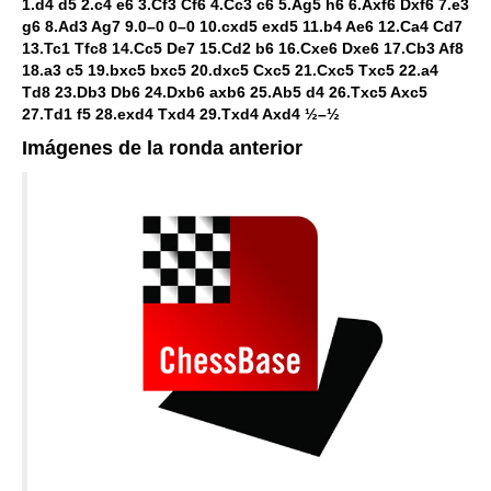
1.d4 d5 2.c4 e6 3.Cf3 Cf6 4.Cc3 c6 5.Ag5 h6 6.Axf6 Dxf6 7.e3
g6 8.Ad3 Ag7 9.0–0 0–0 10.cxd5 exd5 11.b4 Ae6 12.Ca4 Cd7
13.Tc1 Tfc8 14.Cc5 De7 15.Cd2 b6 16.Cxe6 Dxe6 17.Cb3 Af8
18.a3 c5 19.bxc5 bxc5 20.dxc5 Cxc5 21.Cxc5 Txc5 22.a4
Td8 23.Db3 Db6 24.Dxb6 axb6 25.Ab5 d4 26.Txc5 Axc5
27.Td1 f5 28.exd4 Txd4 29.Txd4 Axd4 ½–½
Imágenes de la ronda anterior