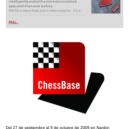
intelligently and with a more personalised
approach than ever before.
FRITZ is more than just a chess engine – it’s a
training revolution! Whether you’re taking your
first steps into the world of club chess, or already
Más...
playing at a tournament level: with FRITZ, you can
train more efficiently, intelligently and with a
more personalised approach than ever before.
Del 27 de septiembre al 9 de octubre de 2009 en Nankín