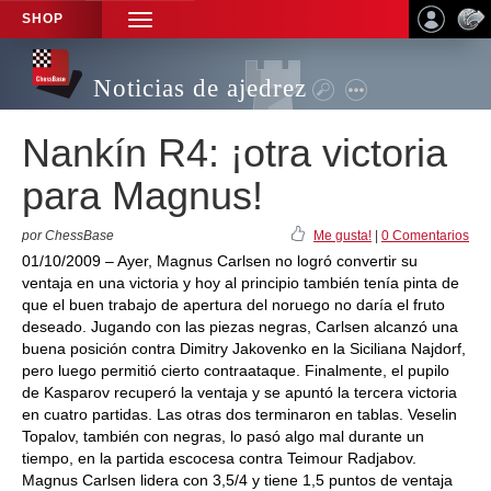
SHOP
TOGGLE
NAVIGATION
Noticias de ajedrez
Nankín R4: ¡otra victoria
para Magnus!
por ChessBase
Me gusta!
|
0 Comentarios
01/10/2009 – Ayer, Magnus Carlsen no logró convertir su
ventaja en una victoria y hoy al principio también tenía pinta de
que el buen trabajo de apertura del noruego no daría el fruto
deseado. Jugando con las piezas negras, Carlsen alcanzó una
buena posición contra Dimitry Jakovenko en la Siciliana Najdorf,
pero luego permitió cierto contraataque. Finalmente, el pupilo
de Kasparov recuperó la ventaja y se apuntó la tercera victoria
en cuatro partidas. Las otras dos terminaron en tablas. Veselin
Topalov, también con negras, lo pasó algo mal durante un
tiempo, en la partida escocesa contra Teimour Radjabov.
Magnus Carlsen lidera con 3,5/4 y tiene 1,5 puntos de ventaja