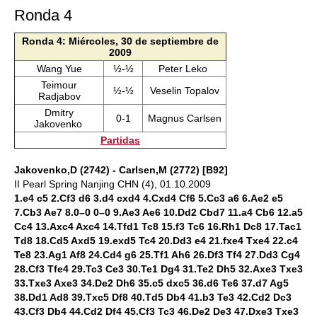
Ronda 4
Ronda 4: Miércoles, 30 de septiembre de
2009
Wang Yue
½-½
Peter Leko
Teimour
½-½
Veselin Topalov
Radjabov
Dmitry
0-1
Magnus Carlsen
Jakovenko
Partidas
Jakovenko,D (2742) - Carlsen,M (2772) [B92]
II Pearl Spring Nanjing CHN (4), 01.10.2009
1.e4 c5 2.Cf3 d6 3.d4 cxd4 4.Cxd4 Cf6 5.Cc3 a6 6.Ae2 e5
7.Cb3 Ae7 8.0–0 0–0 9.Ae3 Ae6 10.Dd2 Cbd7 11.a4 Cb6 12.a5
Cc4 13.Axc4 Axc4 14.Tfd1 Tc8 15.f3 Tc6 16.Rh1 Dc8 17.Tac1
Td8 18.Cd5 Axd5 19.exd5 Tc4 20.Dd3 e4 21.fxe4 Txe4 22.c4
Te8 23.Ag1 Af8 24.Cd4 g6 25.Tf1 Ah6 26.Df3 Tf4 27.Dd3 Cg4
28.Cf3 Tfe4 29.Tc3 Ce3 30.Te1 Dg4 31.Te2 Dh5 32.Axe3 Txe3
33.Txe3 Axe3 34.De2 Dh6 35.c5 dxc5 36.d6 Te6 37.d7 Ag5
38.Dd1 Ad8 39.Txc5 Df8 40.Td5 Db4 41.b3 Te3 42.Cd2 Dc3
43.Cf3 Db4 44.Cd2 Df4 45.Cf3 Tc3 46.De2 De3 47.Dxe3 Txe3