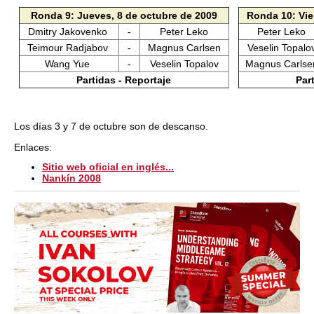
Ronda 9: Jueves, 8 de octubre de 2009
Ronda 10: Vie
Dmitry Jakovenko
-
Peter Leko
Peter Leko
Teimour Radjabov
-
Magnus Carlsen
Veselin Topal
Wang Yue
-
Veselin Topalov
Magnus Carls
Partidas - Reportaje
Par
Los días 3 y 7 de octubre son de descanso.
Enlaces:
Sitio web oficial en inglés...
Nankín 2008