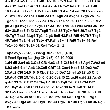
dxc6 7.dxe5 Cf5 8.Dxd8+ Rxd8 9.Cc3 Re8 10.h3 h5 11.Af4
Ae7 12.Tad1 Ch4 13.Cxh4 Axh4 14.Ce2 Ad7 15.Tfe1 Td8
16.Cd4 Ac8 17.c3 Td5 18.e6 Af6 19.Axc7 Axe6 20.Cxe6 fxe6
21.Af4 Re7 22.Tc1 Thd8 23.Rf1 Ag5 24.Axg5+ Txg5 25.Tc2
Tgd5 26.Tce2 T8d6 27.c4 Tf5 28.Te4 c5 29.T1e3 b6 30.Re2
g5 31.g4 hxg4 32.hxg4 Tf7 33.Th3 Td4 34.Txd4 cxd4 35.Th5
d3+ 36.Rxd3 Txf2 37.Txg5 Txb2 38.Tg7+ Rd6 39.Txa7 Tg2
40.Tg7 Txa2 41.g5 Tg2 42.g6 Re5 43.Rc3 Rf5 44.Tb7 Txg6
45.Txb6 Tg1 46.c5 Tc1+ 47.Rd4 e5+ 48.Rd5 Td1+ 49.Rc4
Tc1+ 50.Rd5 Td1+ 51.Rc4 Tc1+ ½–½
Topalov,V (2813) - Wang Yue (2736) [D10]
II Pearl Spring Nanjing CHN (5), 02.10.2009
1.d4 d5 2.c4 c6 3.Cc3 Cf6 4.e3 a6 5.Cf3 b5 6.b3 Ag4 7.Ae2 e6
8.h3 Ah5 9.g4 Ag6 10.Ce5 Cfd7 11.Cxg6 hxg6 12.Dc2 Ae7
13.Ab2 Cf6 14.0–0–0 Cbd7 15.c5 Dc7 16.h4 a5 17.g5 Ch5
18.Ag4 Cf8 19.Tdg1 0–0–0 20.Ce2 f5 21.gxf6 gxf6 22.Axh5
gxh5 23.Tg7 Td7 24.Thg1 Ad8 25.Tg8 Tdh7 26.Cf4 Df7
27.T8g2 Ac7 28.Cd3 Cd7 29.a3 Rb7 30.Ac3 Ta8 31.f4 f5
32.Ce5 De7 33.Cxd7 Dxd7 34.a4 b4 35.Ae1 Tf8 36.Tg6 Ad8
37.Dg2 Af6 38.Af2 De7 39.Df3 Tff7 40.Rd2 Tfg7 41.Txg7
Axg7 42.Dg3 Af6 43.Dg8 Th8 44.Dg6 Th7 45.Dg8 Th8 46.Dg6
Th7 ½–½