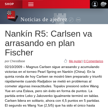
SHOP
TOGGLE
NAVIGATION
Noticias de ajedrez
Nankín R5: Carlsen va
arrasando en plan
Fischer
por ChessBase
Me gusta!
|
0 Comentarios
02/10/2009 – Magnus Carlsen sigue arrasando y acumulando
victorias en el torneo Pearl Spring en Nankín (China). En la
quinta ronda de hoy Carlsen se mostró bien preparado y triunfó
rápidamente cuando Radjabov se metió en problemas al
cometer algunas inexactitudes. Topalov presionó sobre Wang
Yue en una Eslava, pero sin éxito en forma de puntos. La
partida entre Leko y Jakovenko igualmente terminó en tablas.
Carlsen lidera en solitario, ahora con 4,5 puntos en 5 partidas.
El segundo es Wang Yue (2,5/5) que ha sido el único hasta