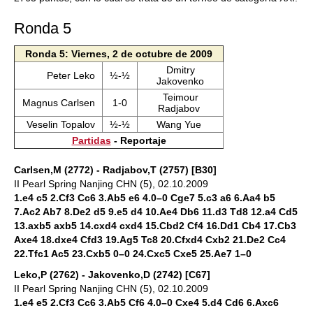
Ronda 5
Ronda 5: Viernes, 2 de octubre de 2009
Dmitry
Peter Leko
½-½
Jakovenko
Teimour
Magnus Carlsen
1-0
Radjabov
Veselin Topalov
½-½
Wang Yue
Partidas
- Reportaje
Carlsen,M (2772) - Radjabov,T (2757) [B30]
II Pearl Spring Nanjing CHN (5), 02.10.2009
1.e4 c5 2.Cf3 Cc6 3.Ab5 e6 4.0–0 Cge7 5.c3 a6 6.Aa4 b5
7.Ac2 Ab7 8.De2 d5 9.e5 d4 10.Ae4 Db6 11.d3 Td8 12.a4 Cd5
13.axb5 axb5 14.cxd4 cxd4 15.Cbd2 Cf4 16.Dd1 Cb4 17.Cb3
Axe4 18.dxe4 Cfd3 19.Ag5 Tc8 20.Cfxd4 Cxb2 21.De2 Cc4
22.Tfc1 Ac5 23.Cxb5 0–0 24.Cxc5 Cxe5 25.Ae7 1–0
Leko,P (2762) - Jakovenko,D (2742) [C67]
II Pearl Spring Nanjing CHN (5), 02.10.2009
1.e4 e5 2.Cf3 Cc6 3.Ab5 Cf6 4.0–0 Cxe4 5.d4 Cd6 6.Axc6