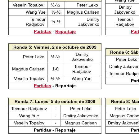
Wang Yue
Veselin Topalov
½-½
Peter Leko
Dmitry
Wang Yue
½-½
Magnus Carlsen
Jakovenko
Teimour
Dmitry
Teimour
½-½
Radjabov
Jakovenko
Radjabov
Partidas
-
Reportaje
Par
Ronda 5: Viernes, 2 de octubre de 2009
Ronda 6: Sáb
Dmitry
Peter Leko
½-½
Jakovenko
Peter Leko
Teimour
Dmitry Jakove
Magnus Carlsen
1-0
Radjabov
Teimour Radj
Veselin Topalov
½-½
Wang Yue
Par
Partidas
- Reportaje
Ronda 7: Lunes, 5 de octubre de 2009
Ronda 8: Mar
Teimour Radjabov
-
Peter Leko
Peter Leko
Wang Yue
-
Dmitry Jakovenko
Magnus Carls
Veselin Topalov
-
Magnus Carlsen
Dmitry Jakove
Partidas - Reportaje
Par