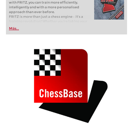
with FRITZ, you can train more efficiently,
intelligently and with a more personalised
approach than ever before.
FRITZ is more than just a chess engine – it’s a
training revolution! Whether you’re taking your
first steps into the world of club chess, or already
Más...
playing at a tournament level: with FRITZ, you can
train more efficiently, intelligently and with a
more personalised approach than ever before.