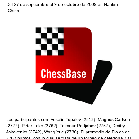
Del 27 de septiembre al 9 de octubre de 2009 en Nankín
(China)
Los participantes son: Veselin Topalov (2813), Magnus Carlsen
(2772), Peter Leko (2762), Teimour Radjabov (2757), Dmitry
Jakovenko (2742), Wang Yue (2736). El promedio de Elo es de
2763 puntos, con lo cual se trata de un torneo de categoría XXI.