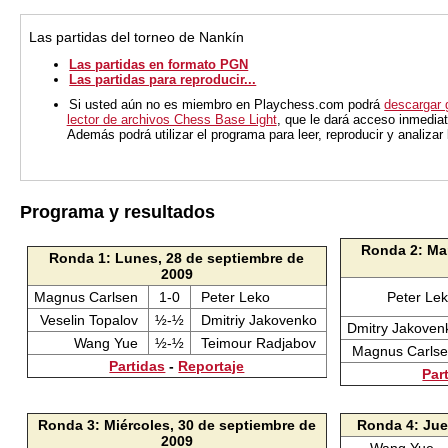
Las partidas del torneo de Nankín
Las partidas en formato PGN
Las partidas para reproducir...
Si usted aún no es miembro en Playchess.com podrá
descargar 
lector de archivos Chess Base Light
, que le dará acceso inmediat
Además podrá utilizar el programa para leer, reproducir y analiza
Programa y resultados
Ronda 2: Mar
Ronda 1: Lunes, 28 de septiembre de
2009
Magnus Carlsen
1-0
Peter Leko
Peter Le
Veselin Topalov
½-½
Dmitriy Jakovenko
Dmitry Jakoven
Wang Yue
½-½
Teimour Radjabov
Magnus Carls
Partidas
-
Reportaje
Par
Ronda 3: Miércoles, 30 de septiembre de
Ronda 4: Jue
2009