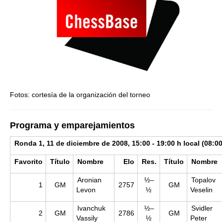
Fotos: cortesía de la organización del torneo
Programa y emparejamientos
Ronda 1, 11 de diciembre de 2008, 15:00 - 19:00 h local (08:00
Favorito
Título
Nombre
Elo
Res.
Título
Nombre
Aronian
½–
Topalov
1
GM
2757
GM
Levon
½
Veselin
Ivanchuk
½–
Svidler
2
GM
2786
GM
Vassily
½
Peter