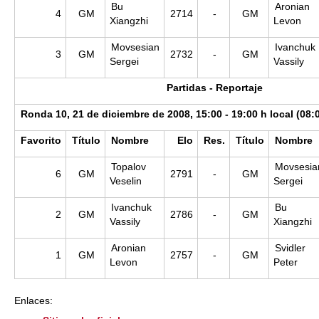
Bu
Aronian
4
GM
2714
-
GM
Xiangzhi
Levon
Movsesian
Ivanchuk
3
GM
2732
-
GM
Sergei
Vassily
Partidas - Reportaje
Ronda 10, 21 de diciembre de 2008, 15:00 - 19:00 h local (08:
Favorito
Título
Nombre
Elo
Res.
Título
Nombre
Topalov
Movsesia
6
GM
2791
-
GM
Veselin
Sergei
Ivanchuk
Bu
2
GM
2786
-
GM
Vassily
Xiangzhi
Aronian
Svidler
1
GM
2757
-
GM
Levon
Peter
Enlaces: