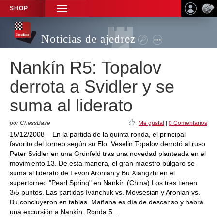
SHOP
TOGGLE
NAVIGATION
Noticias de ajedrez
Nankín R5: Topalov
derrota a Svidler y se
suma al liderato
por ChessBase
Me gusta!
|
0 Comentarios
15/12/2008 – En la partida de la quinta ronda, el principal
favorito del torneo según su Elo, Veselin Topalov derrotó al ruso
Peter Svidler en una Grünfeld tras una novedad planteada en el
movimiento 13. De esta manera, el gran maestro búlgaro se
suma al liderato de Levon Aronian y Bu Xiangzhi en el
supertorneo "Pearl Spring" en Nankín (China) Los tres tienen
3/5 puntos. Las partidas Ivanchuk vs. Movsesian y Aronian vs.
Bu concluyeron en tablas. Mañana es día de descanso y habrá
una excursión a Nankín. Ronda 5...