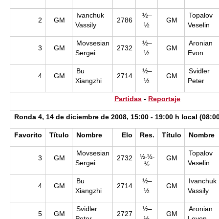
Ivanchuk
½–
Topalov
2
GM
2786
GM
Vassily
½
Veselin
Movsesian
½–
Aronian
3
GM
2732
GM
Sergei
½
Evon
Bu
½–
Svidler
4
GM
2714
GM
Xiangzhi
½
Peter
Partidas
-
Reportaje
Ronda 4, 14 de diciembre de 2008, 15:00 - 19:00 h local (08:0
Favorito
Título
Nombre
Elo
Res.
Título
Nombre
Movsesian
Topalov
½-½-
3
GM
2732
GM
Sergei
Veselin
½
Bu
½–
Ivanchuk
4
GM
2714
GM
Xiangzhi
½
Vassily
Svidler
½–
Aronian
5
GM
2727
GM
Peter
½
Levon