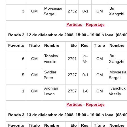
Movsesian
Bu
3
GM
2732
0-1
GM
Sergei
Xiangzhi
Partidas
-
Reportaje
Ronda 2, 12 de diciembre de 2008, 15:00 - 19:00 h local (08:0
Favorito
Título
Nombre
Elo
Res.
Título
Nombre
Topalov
½–
Bu
6
GM
2791
GM
Veselin
½
Xiangzhi
Svidler
Movsesia
5
GM
2727
0-1
GM
Peter
Sergei
Aronian
Ivanchuk
1
GM
2757
1-0
GM
Levon
Vassily
Partidas
-
Reportaje
Ronda 3, 13 de diciembre de 2008, 15:00 - 19:00 h local (08:0
Favorito
Título
Nombre
Elo
Res.
Título
Nombre