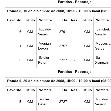
Partidas - Reportaje
Ronda 8, 19 de diciembre de 2008, 15:00 - 19:00 h local (08:0
Favorito
Título
Nombre
Elo
Res.
Título
Nombre
Topalov
Ivanchuk
6
GM
2791
-
GM
Veselin
Vassily
Aronian
Movsesia
1
GM
2757
-
GM
Levon
Sergei
Svidler
Bu
5
GM
2727
-
GM
Peter
Xiangzhi
Partidas - Reportaje
Ronda 9, 20 de diciembre de 2008, 15:00 - 19:00 h local (08:0
Favorito
Título
Nombre
Elo
Res.
Título
Nombre
Svidler
Topalov
5
GM
2727
-
GM
Peter
Veselin