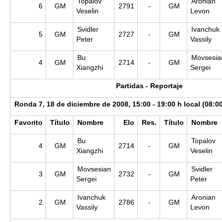
Topalov
Aronian
6
GM
2791
-
GM
Veselin
Levon
Svidler
Ivanchuk
5
GM
2727
-
GM
Peter
Vassily
Bu
Movsesia
4
GM
2714
-
GM
Xiangzhi
Sergei
Partidas - Reportaje
Ronda 7, 18 de diciembre de 2008, 15:00 - 19:00 h local (08:0
Favorito
Título
Nombre
Elo
Res.
Título
Nombre
Bu
Topalov
4
GM
2714
-
GM
Xiangzhi
Veselin
Movsesian
Svidler
3
GM
2732
-
GM
Sergei
Peter
Ivanchuk
Aronian
2
GM
2786
-
GM
Vassily
Levon