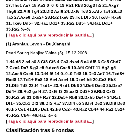
17.The1 Ae7 18.Ac3 0–0–0 19.Rb1 Rb8 20.g3 h5 21.Axg7
Thg8 22.Af6 Tg4 23.Df2 Axf6 24.Dxf6 Tc8 25.Af5 Ta4 26.a3
Ta5 27.Axe6 Dxc2+ 28.Ra2 fxe6 29.Tc1 Df5 30.Txc8+ Rxc8
31.Txe6 Dd5+ 32.Ra1 Dd1+ 33.Ra2 Dd5+ 34.Ra1 Dd1+
35.Ra2 ½–½
[
Haga clic aquí para reproducir la partida...
]
(1) Aronian,Levon - Bu,Xiangzhi
Pearl Spring Nanjing/China (5), 15.12.2008
1.d4 d5 2.c4 c6 3.Cf3 Cf6 4.Cc3 dxc4 5.a4 Af5 6.Ce5 Cbd7
7.Cxc4 Dc7 8.g3 e5 9.dxe5 Cxe5 10.Af4 Cfd7 11.Ag2 g5
12.Axe5 Cxe5 13.Dd4 f6 14.0–0–0 Td8 15.De3 Ae7 16.Txd8+
Rxd8 17.Td1+ Rc8 18.Ae4 Axe4 19.Dxe4 h5 20.Ce3 Rb8
21.Df5 Td8 22.f4 Txd1+ 23.Rxd1 Db6 24.De6 Dxe3 25.Dxe7
Dd4+ 26.Rc2 gxf4 27.Dxf6 f3 28.exf3 Dd3+ 29.Rb3 Cxf3
30.Ra2 a6 31.Df8+ Ra7 32.Dc5+ Rb8 33.Dxh5 Dc4+ 34.Ra1
Df1+ 35.Cb1 Df2 36.Df5 Ra7 37.Df4 c5 38.h4 De2 39.Df8 De3
40.h5 Ce1 41.Df5 Dc1 42.h6 Cc2+ 43.Ra2 Cb4+ 44.Ra1 Cc2+
45.Ra2 Cb4+ 46.Ra1 ½–½
[
Haga clic aquí para reproducir la partida...
]
Clasificación tras 5 rondas