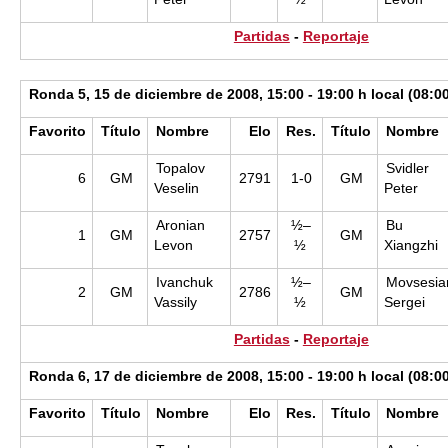
Partidas
-
Reportaje
Ronda 5, 15 de diciembre de 2008, 15:00 - 19:00 h local (08:0
Favorito
Título
Nombre
Elo
Res.
Título
Nombre
Topalov
Svidler
6
GM
2791
1-0
GM
Veselin
Peter
Aronian
½–
Bu
1
GM
2757
GM
Levon
½
Xiangzhi
Ivanchuk
½–
Movsesia
2
GM
2786
GM
Vassily
½
Sergei
Partidas
-
Reportaje
Ronda 6, 17 de diciembre de 2008, 15:00 - 19:00 h local (08:0
Favorito
Título
Nombre
Elo
Res.
Título
Nombre