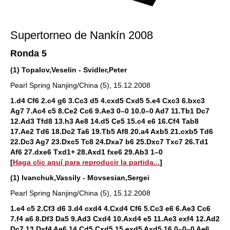
Supertorneo de Nankín 2008
Ronda 5
(1) Topalov,Veselin - Svidler,Peter
Pearl Spring Nanjing/China (5), 15.12.2008
1.d4 Cf6 2.c4 g6 3.Cc3 d5 4.cxd5 Cxd5 5.e4 Cxc3 6.bxc3
Ag7 7.Ac4 c5 8.Ce2 Cc6 9.Ae3 0–0 10.0–0 Ad7 11.Tb1 Dc7
12.Ad3 Tfd8 13.h3 Ae8 14.d5 Ce5 15.c4 e6 16.Cf4 Tab8
17.Ae2 Td6 18.Dc2 Ta6 19.Tb5 Af8 20.a4 Axb5 21.cxb5 Td6
22.Dc3 Ag7 23.Dxc5 Tc8 24.Dxa7 b6 25.Dxc7 Txc7 26.Td1
Af6 27.dxe6 Txd1+ 28.Axd1 fxe6 29.Ab3 1–0
[
Haga clic aquí para reproducir la partida...
]
(1) Ivanchuk,Vassily - Movsesian,Sergei
Pearl Spring Nanjing/China (5), 15.12.2008
1.e4 c5 2.Cf3 d6 3.d4 cxd4 4.Cxd4 Cf6 5.Cc3 e6 6.Ae3 Cc6
7.f4 a6 8.Df3 Da5 9.Ad3 Cxd4 10.Axd4 e5 11.Ae3 exf4 12.Ad2
Dc7 13.Dxf4 Ae6 14.Cd5 Cxd5 15.exd5 Axd5 16.0–0–0 Ae6