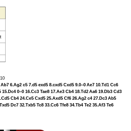
t
010
2 Ab7 6.Ag2 c5 7.d5 exd5 8.cxd5 Cxd5 9.0–0 Ae7 10.Td1 Cc6
h5 15.Dc4 0–0 16.Cc3 Tae8 17.Ae3 Cb4 18.Td2 Aa6 19.Db3 Cd3
3.Cd5 Cb4 24.Ce5 Cxd5 25.Axd5 Cf6 26.Ag2 c4 27.Dc3 Ab5
Txd5 Dc7 32.Txb5 Tc8 33.Cc6 Tfe8 34.Tb4 Te2 35.Af3 Te6