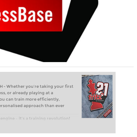
Whether you’re taking your first
ss, or already playing at a
ou can train more efficiently,
personalised approach than ever
engine – it’s a training revolution!
t steps into the world of club chess,
ent level: with FRITZ, you can train