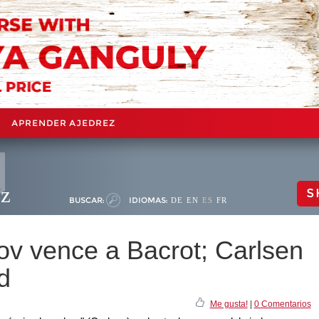
APRENDER AJEDREZ
ez
S
BUSCAR:
IDIOMAS:
DE
EN
ES
FR
ov vence a Bacrot; Carlsen
d
Me gusta!
|
0 Comentarios