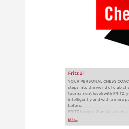
Fritz 21
YOUR PERSONAL CHESS COACH - 
steps into the world of club che
tournament level: with FRITZ, y
intelligently and with a more 
before.
FRITZ is more than just a chess 
Whether you’re taking your firs
Más...
or already playing at a tournam