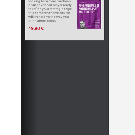
looking for a clear roadmap
or an advanced player ready
to refine your strategic edge,
this comprehensive course
will transform the way you
think about chess.
49,90 €