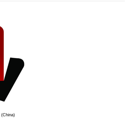
 and with a more personalised
 (China)