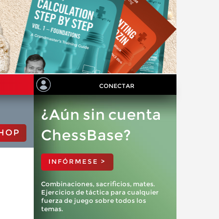
CONECTAR
¿Aún sin cuenta
ChessBase?
HOP
INFÓRMESE >
Combinaciones, sacrificios, mates.
Ejercicios de táctica para cualquier
fuerza de juego sobre todos los
temas.