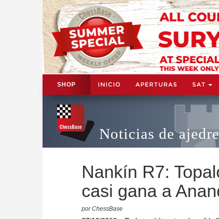
INICIO
APERTURAS
SAT
SHOP
Noticias de ajedr
Nankín R7: Topal
casi gana a Anan
por ChessBase