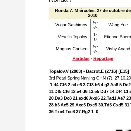
Ronda 7: Miércoles, 27 de octubre de
2010
½-
Vugar Gashimov
Wang Yue
½
1-
Veselin Topalov
Etienne Bacro
0
½-
Magnus Carlsen
Vishy Anand
½
Partidas
-
Reportaje
Topalov,V (2803) - Bacrot,E (2716) [E15]
3rd Pearl Spring Nanjing CHN (7), 27.10.2
1.d4 Cf6 2.c4 e6 3.Cf3 b6 4.g3 Aa6 5.Dc
11.Df5 Cf6 12.e4 d6 13.e5 Dd7 14.Df4 C
20.Da3 Dc8 21.exd6 Axd6 22.Tad1 Ae7 2
28.h3 Ac5 29.Axc5 Dxc5 30.Td5 Cxd5 31.
36.Txc4 Tce8 37.Rg2 1–0