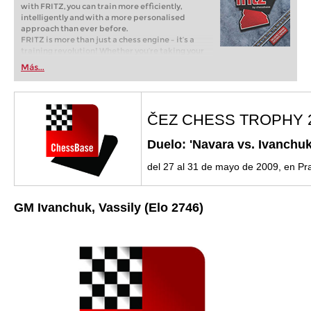
with FRITZ, you can train more efficiently,
intelligently and with a more personalised
approach than ever before.
FRITZ is more than just a chess engine – it’s a
training revolution! Whether you’re taking your
first steps into the world of club chess, or already
Más...
playing at a tournament level: with FRITZ, you can
train more efficiently, intelligently and with a
more personalised approach than ever before.
ČEZ CHESS TROPHY 
Duelo: 'Navara vs. Ivanchuk
del 27 al 31 de mayo de 2009, en Pr
GM Ivanchuk, Vassily (Elo 2746)