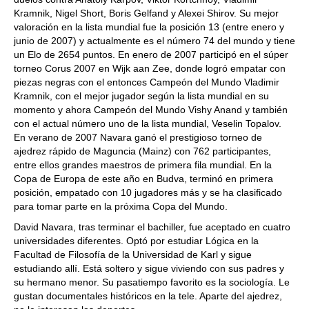
Kramnik, Nigel Short, Boris Gelfand y Alexei Shirov. Su mejor
valoración en la lista mundial fue la posición 13 (entre enero y
junio de 2007) y actualmente es el número 74 del mundo y tiene
un Elo de 2654 puntos. En enero de 2007 participó en el súper
torneo Corus 2007 en Wijk aan Zee, donde logró empatar con
piezas negras con el entonces Campeón del Mundo Vladimir
Kramnik, con el mejor jugador según la lista mundial en su
momento y ahora Campeón del Mundo Vishy Anand y también
con el actual número uno de la lista mundial, Veselin Topalov.
En verano de 2007 Navara ganó el prestigioso torneo de
ajedrez rápido de Maguncia (Mainz) con 762 participantes,
entre ellos grandes maestros de primera fila mundial. En la
Copa de Europa de este año en Budva, terminó en primera
posición, empatado con 10 jugadores más y se ha clasificado
para tomar parte en la próxima Copa del Mundo.
David Navara, tras terminar el bachiller, fue aceptado en cuatro
universidades diferentes. Optó por estudiar Lógica en la
Facultad de Filosofía de la Universidad de Karl y sigue
estudiando allí. Está soltero y sigue viviendo con sus padres y
su hermano menor. Su pasatiempo favorito es la sociología. Le
gustan documentales históricos en la tele. Aparte del ajedrez,