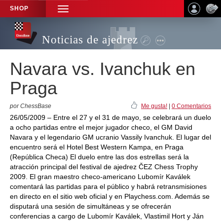
SHOP
TOGGLE
NAVIGATION
Noticias de ajedrez
Navara vs. Ivanchuk en
Praga
por ChessBase
Me gusta!
|
0 Comentarios
26/05/2009 – Entre el 27 y el 31 de mayo, se celebrará un duelo
a ocho partidas entre el mejor jugador checo, el GM David
Navara y el legendario GM ucranio Vassily Ivanchuk. El lugar del
encuentro será el Hotel Best Western Kampa, en Praga
(República Checa) El duelo entre las dos estrellas será la
atracción principal del festival de ajedrez ČEZ Chess Trophy
2009. El gran maestro checo-americano Lubomír Kaválek
comentará las partidas para el público y habrá retransmisiones
en directo en el sitio web oficial y en Playchess.com. Además se
disputará una sesión de simultáneas y se ofrecerán
conferencias a cargo de Lubomír Kaválek, Vlastimil Hort y Ján