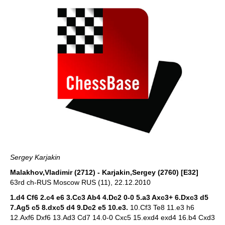
Sergey Karjakin
Malakhov,Vladimir (2712) - Karjakin,Sergey (2760) [E32]
63rd ch-RUS Moscow RUS (11), 22.12.2010
1.d4 Cf6 2.c4 e6 3.Cc3 Ab4 4.Dc2 0-0 5.a3 Axc3+ 6.Dxc3 d5
7.Ag5 c5 8.dxc5 d4 9.Dc2 e5 10.e3.
10.Cf3 Te8 11.e3 h6
12.Axf6 Dxf6 13.Ad3 Cd7 14.0-0 Cxc5 15.exd4 exd4 16.b4 Cxd3