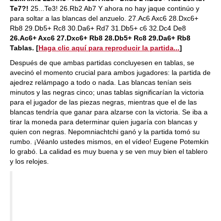
Te7?!
25...Te3! 26.Rb2 Ab7 Y ahora no hay jaque continúo y
para soltar a las blancas del anzuelo. 27.Ac6 Axc6 28.Dxc6+
Rb8 29.Db5+ Rc8 30.Da6+ Rd7 31.Db5+ c6 32.Dc4 De8
26.Ac6+ Axc6 27.Dxc6+ Rb8 28.Db5+ Rc8 29.Da6+ Rb8
Tablas.
[
Haga clic aquí para reproducir la partida...
]
Después de que ambas partidas concluyesen en tablas, se
avecinó el momento crucial para ambos jugadores: la partida de
ajedrez relámpago a todo o nada. Las blancas tenían seis
minutos y las negras cinco; unas tablas significarían la victoria
para el jugador de las piezas negras, mientras que el de las
blancas tendría que ganar para alzarse con la victoria. Se iba a
tirar la moneda para determinar quien jugaría con blancas y
quien con negras. Nepomniachtchi ganó y la partida tomó su
rumbo. ¡Véanlo ustedes mismos, en el vídeo! Eugene Potemkin
lo grabó. La calidad es muy buena y se ven muy bien el tablero
y los relojes.