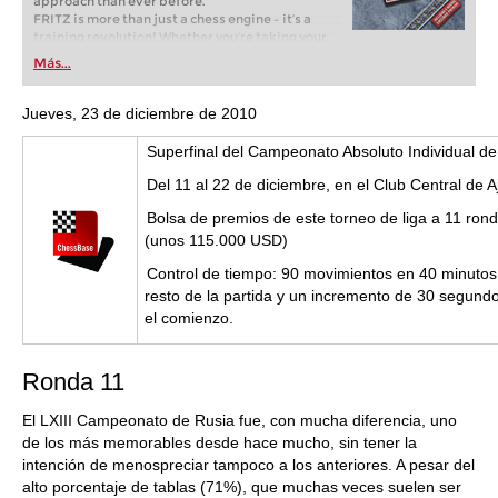
approach than ever before.
FRITZ is more than just a chess engine – it’s a
training revolution! Whether you’re taking your
first steps into the world of club chess, or already
Más...
playing at a tournament level: with FRITZ, you can
train more efficiently, intelligently and with a
more personalised approach than ever before.
Jueves, 23 de diciembre de 2010
Superfinal del Campeonato Absoluto Individual d
Del 11 al 22 de diciembre, en el Club Central de
Bolsa de premios de este torneo de liga a 11 rond
(unos 115.000 USD)
Control de tiempo: 90 movimientos en 40 minutos
resto de la partida y un incremento de 30 segun
el comienzo.
Ronda 11
El LXIII Campeonato de Rusia fue, con mucha diferencia, uno
de los más memorables desde hace mucho, sin tener la
intención de menospreciar tampoco a los anteriores. A pesar del
alto porcentaje de tablas (71%), que muchas veces suelen ser