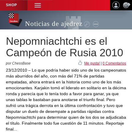
SHOP
TOGGLE
NAVIGATION
Noticias de ajedrez
Nepomniachtchi es el
Campeón de Rusia 2010
por ChessBase
Me gusta!
|
0 Comentarios
23/12/2010 – Lo que podría haber sido uno de los campeonatos
más aburridos del año, con más del 71% de partidas
empatadas, ahora entrará en la historia como uno de los más
emocionantes. Karjakin tomó el liderato en solitario en la décima
ronda y parecía que lo tenía todo a favor para ganar, ya que
unas tablas le bastaban para anotarse el triunfo final. Pero
sufrió una trágica derrota en la última confrontación y tuvo que
disputar un duelo de desempate a partidas rápidas contra
Nepomniachtchi para determinar quien de los dos se adjudicaba
el título. Finalmente todo fue cuestión de 11 minutos. Reportaje
final...