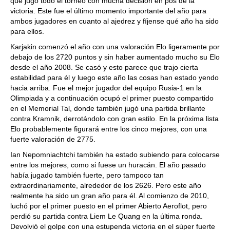
que jugó todo el torneo con mucha decisión en pos de la
victoria. Este fue el último momento importante del año para
ambos jugadores en cuanto al ajedrez y fíjense qué año ha sido
para ellos.
Karjakin comenzó el año con una valoración Elo ligeramente por
debajo de los 2720 puntos y sin haber aumentado mucho su Elo
desde el año 2008. Se casó y esto parece que trajo cierta
estabilidad para él y luego este año las cosas han estado yendo
hacia arriba. Fue el mejor jugador del equipo Rusia-1 en la
Olimpiada y a continuación ocupó el primer puesto compartido
en el Memorial Tal, donde también jugó una partida brillante
contra Kramnik, derrotándolo con gran estilo. En la próxima lista
Elo probablemente figurará entre los cinco mejores, con una
fuerte valoración de 2775.
Ian Nepomniachtchi también ha estado subiendo para colocarse
entre los mejores, como si fuese un huracán. El año pasado
había jugado también fuerte, pero tampoco tan
extraordinariamente, alrededor de los 2626. Pero este año
realmente ha sido un gran año para él. Al comienzo de 2010,
luchó por el primer puesto en el primer Abierto Aeroflot, pero
perdió su partida contra Liem Le Quang en la última ronda.
Devolvió el golpe con una estupenda victoria en el súper fuerte