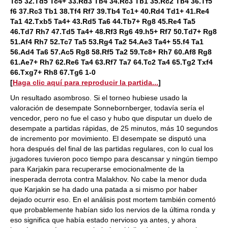
Tc5 32.Td5 Tc4+ 33.Rd3 Tb4 34.Rc3 Tb1 35.Rc2 Tb4 36.Tf5
f6 37.Rc3 Tb1 38.Tf4 Rf7 39.Tb4 Tc1+ 40.Rd4 Td1+ 41.Re4
Ta1 42.Txb5 Ta4+ 43.Rd5 Ta6 44.Tb7+ Rg8 45.Re4 Ta5
46.Td7 Rh7 47.Td5 Ta4+ 48.Rf3 Rg6 49.h5+ Rf7 50.Td7+ Rg8
51.Af4 Rh7 52.Tc7 Ta5 53.Rg4 Ta2 54.Ae3 Ta4+ 55.f4 Ta1
56.Ad4 Ta6 57.Ac5 Rg8 58.Rf5 Ta2 59.Tc8+ Rh7 60.Af8 Rg8
61.Ae7+ Rh7 62.Re6 Ta4 63.Rf7 Ta7 64.Tc2 Ta4 65.Tg2 Txf4
66.Txg7+ Rh8 67.Tg6 1-0
[
Haga clic aquí para reproducir la partida...
]
Un resultado asombroso. Si el torneo hubiese usado la
valoración de desempate Sonnebornberger, todavía sería el
vencedor, pero no fue el caso y hubo que disputar un duelo de
desempate a partidas rápidas, de 25 minutos, más 10 segundos
de incremento por movimiento. El desempate se disputó una
hora después del final de las partidas regulares, con lo cual los
jugadores tuvieron poco tiempo para descansar y ningún tiempo
para Karjakin para recuperarse emocionalmente de la
inesperada derrota contra Malakhov. No cabe la menor duda
que Karjakin se ha dado una patada a si mismo por haber
dejado ocurrir eso. En el análisis post mortem también comentó
que probablemente habían sido los nervios de la última ronda y
eso significa que había estado nervioso ya antes, y ahora