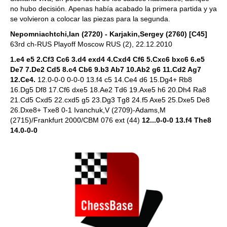
no hubo decisión. Apenas había acabado la primera partida y ya
se volvieron a colocar las piezas para la segunda.
Nepomniachtchi,Ian (2720) - Karjakin,Sergey (2760) [C45]
63rd ch-RUS Playoff Moscow RUS (2), 22.12.2010
1.e4 e5 2.Cf3 Cc6 3.d4 exd4 4.Cxd4 Cf6 5.Cxc6 bxc6 6.e5
De7 7.De2 Cd5 8.c4 Cb6 9.b3 Ab7 10.Ab2 g6 11.Cd2 Ag7
12.Ce4.
12.0-0-0 0-0-0 13.f4 c5 14.Ce4 d6 15.Dg4+ Rb8
16.Dg5 Df8 17.Cf6 dxe5 18.Ae2 Td6 19.Axe5 h6 20.Dh4 Ra8
21.Cd5 Cxd5 22.cxd5 g5 23.Dg3 Tg8 24.f5 Axe5 25.Dxe5 De8
26.Dxe8+ Txe8 0-1 Ivanchuk,V (2709)-Adams,M
(2715)/Frankfurt 2000/CBM 076 ext (44)
12...0-0-0 13.f4 The8
14.0-0-0