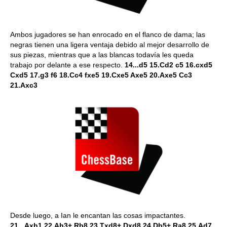
Ambos jugadores se han enrocado en el flanco de dama; las
negras tienen una ligera ventaja debido al mejor desarrollo de
sus piezas, mientras que a las blancas todavía les queda
trabajo por delante a ese respecto.
14...d5 15.Cd2 c5 16.cxd5
Cxd5 17.g3 f6 18.Cc4 fxe5 19.Cxe5 Axe5 20.Axe5 Cc3
21.Axc3
Desde luego, a Ian le encantan las cosas impactantes.
21...Axh1 22.Ah3+ Rb8 23.Txd8+ Dxd8 24.Db5+ Ra8 25.Ad7