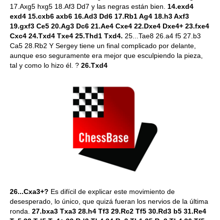
17.Axg5 hxg5 18.Af3 Dd7 y las negras están bien.
14.exd4
exd4 15.cxb6 axb6 16.Ad3 Dd6 17.Rb1 Ag4 18.h3 Axf3
19.gxf3 Ce5 20.Ag3 Dc6 21.Ae4 Cxe4 22.Dxe4 Dxe4+ 23.fxe4
Cxc4 24.Txd4 Txe4 25.Thd1 Txd4.
25...Tae8 26.a4 f5 27.b3
Ca5 28.Rb2 Y Sergey tiene un final complicado por delante,
aunque eso seguramente era mejor que esculpiendo la pieza,
tal y como lo hizo él. ?
26.Txd4
26...Cxa3+?
Es difícil de explicar este movimiento de
desesperado, lo único, que quizá fueran los nervios de la última
ronda.
27.bxa3 Txa3 28.h4 Tf3 29.Rc2 Tf5 30.Rd3 b5 31.Re4