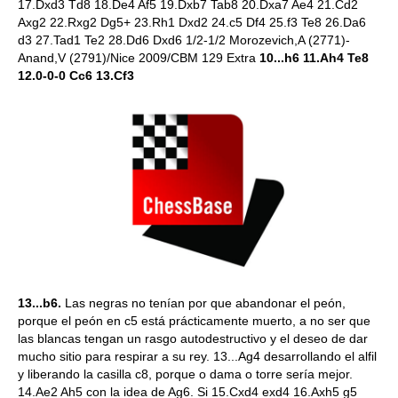
17.Dxd3 Td8 18.De4 Af5 19.Dxb7 Tab8 20.Dxa7 Ae4 21.Cd2
Axg2 22.Rxg2 Dg5+ 23.Rh1 Dxd2 24.c5 Df4 25.f3 Te8 26.Da6
d3 27.Tad1 Te2 28.Dd6 Dxd6 1/2-1/2 Morozevich,A (2771)-
Anand,V (2791)/Nice 2009/CBM 129 Extra
10...h6 11.Ah4 Te8
12.0-0-0 Cc6 13.Cf3
13...b6.
Las negras no tenían por que abandonar el peón,
porque el peón en c5 está prácticamente muerto, a no ser que
las blancas tengan un rasgo autodestructivo y el deseo de dar
mucho sitio para respirar a su rey. 13...Ag4 desarrollando el alfil
y liberando la casilla c8, porque o dama o torre sería mejor.
14.Ae2 Ah5 con la idea de Ag6. Si 15.Cxd4 exd4 16.Axh5 g5