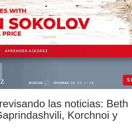
APRENDER AJEDREZ
ez
S
BUSCAR:
IDIOMAS:
DE
EN
ES
FR
evisando las noticias: Beth
prindashvili, Korchnoi y