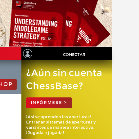
CONECTAR
¿Aún sin cuenta
ChessBase?
HOP
INFÓRMESE >
¡Así se aprenden las aperturas!
Entrenar sistemas de aperturas y
variantes de manera interactiva.
¡Jugada a jugada!