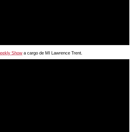
eekly Show
a cargo de MI Lawrence Trent.