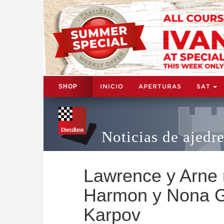
INICIO
APERTURAS
SAT
SHOP
Noticias de ajedr
Lawrence y Arne r
Harmon y Nona Ga
Karpov