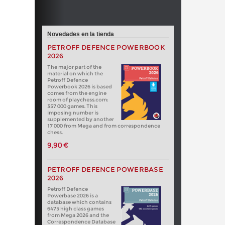
Novedades en la tienda
PETROFF DEFENCE POWERBOOK
2026
The major part of the
material on which the
Petroff Defence
Powerbook 2026 is based
comes from the engine
room of playchess.com:
357 000 games. This
imposing number is
supplemented by another
17 000 from Mega and from correspondence
chess.
9,90 €
PETROFF DEFENCE POWERBASE
2026
Petroff Defence
Powerbase 2026 is a
database which contains
6475 high class games
from Mega 2026 and the
Correspondence Database