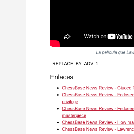
La película que La
_REPLACE_BY_ADV_1
Enlaces
ChessBase News Review - Giuoco Pia
ChessBase News Review - Fedoseev'
privilege
ChessBase News Review - Fedoseev'
masterpiece
ChessBase News Review - How many 
ChessBase News Review - Lawrence