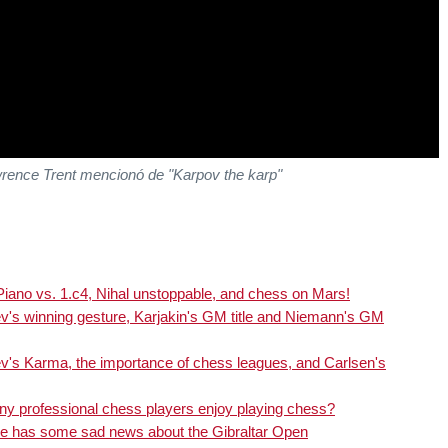
wrence Trent mencionó de "Karpov the karp"
no vs. 1.c4, Nihal unstoppable, and chess on Mars!
s winning gesture, Karjakin's GM title and Niemann's GM
s Karma, the importance of chess leagues, and Carlsen's
professional chess players enjoy playing chess?
 has some sad news about the Gibraltar Open