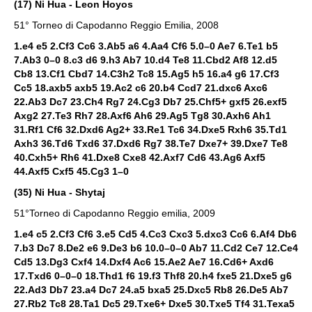
(17) Ni Hua - Leon Hoyos
51° Torneo di Capodanno Reggio Emilia, 2008
1.e4 e5 2.Cf3 Cc6 3.Ab5 a6 4.Aa4 Cf6 5.0–0 Ae7 6.Te1 b5
7.Ab3 0–0 8.c3 d6 9.h3 Ab7 10.d4 Te8 11.Cbd2 Af8 12.d5
Cb8 13.Cf1 Cbd7 14.C3h2 Tc8 15.Ag5 h5 16.a4 g6 17.Cf3
Cc5 18.axb5 axb5 19.Ac2 c6 20.b4 Ccd7 21.dxc6 Axc6
22.Ab3 Dc7 23.Ch4 Rg7 24.Cg3 Db7 25.Chf5+ gxf5 26.exf5
Axg2 27.Te3 Rh7 28.Axf6 Ah6 29.Ag5 Tg8 30.Axh6 Ah1
31.Rf1 Cf6 32.Dxd6 Ag2+ 33.Re1 Tc6 34.Dxe5 Rxh6 35.Td1
Axh3 36.Td6 Txd6 37.Dxd6 Rg7 38.Te7 Dxe7+ 39.Dxe7 Te8
40.Cxh5+ Rh6 41.Dxe8 Cxe8 42.Axf7 Cd6 43.Ag6 Axf5
44.Axf5 Cxf5 45.Cg3 1–0
(35) Ni Hua - Shytaj
51°Torneo di Capodanno Reggio emilia, 2009
1.e4 c5 2.Cf3 Cf6 3.e5 Cd5 4.Cc3 Cxc3 5.dxc3 Cc6 6.Af4 Db6
7.b3 Dc7 8.De2 e6 9.De3 b6 10.0–0–0 Ab7 11.Cd2 Ce7 12.Ce4
Cd5 13.Dg3 Cxf4 14.Dxf4 Ac6 15.Ae2 Ae7 16.Cd6+ Axd6
17.Txd6 0–0–0 18.Thd1 f6 19.f3 Thf8 20.h4 fxe5 21.Dxe5 g6
22.Ad3 Db7 23.a4 Dc7 24.a5 bxa5 25.Dxc5 Rb8 26.De5 Ab7
27.Rb2 Tc8 28.Ta1 Dc5 29.Txe6+ Dxe5 30.Txe5 Tf4 31.Texa5