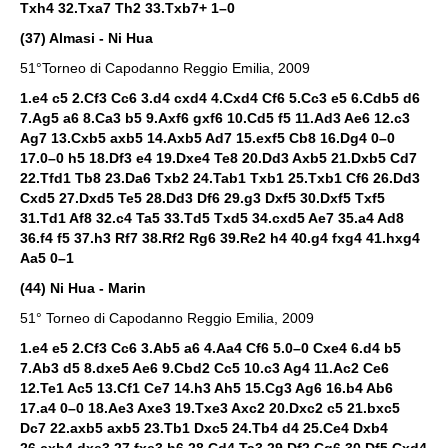
Txh4 32.Txa7 Th2 33.Txb7+ 1–0
(37) Almasi - Ni Hua
51°Torneo di Capodanno Reggio Emilia, 2009
1.e4 c5 2.Cf3 Cc6 3.d4 cxd4 4.Cxd4 Cf6 5.Cc3 e5 6.Cdb5 d6
7.Ag5 a6 8.Ca3 b5 9.Axf6 gxf6 10.Cd5 f5 11.Ad3 Ae6 12.c3
Ag7 13.Cxb5 axb5 14.Axb5 Ad7 15.exf5 Cb8 16.Dg4 0–0
17.0–0 h5 18.Df3 e4 19.Dxe4 Te8 20.Dd3 Axb5 21.Dxb5 Cd7
22.Tfd1 Tb8 23.Da6 Txb2 24.Tab1 Txb1 25.Txb1 Cf6 26.Dd3
Cxd5 27.Dxd5 Te5 28.Dd3 Df6 29.g3 Dxf5 30.Dxf5 Txf5
31.Td1 Af8 32.c4 Ta5 33.Td5 Txd5 34.cxd5 Ae7 35.a4 Ad8
36.f4 f5 37.h3 Rf7 38.Rf2 Rg6 39.Re2 h4 40.g4 fxg4 41.hxg4
Aa5 0–1
(44) Ni Hua - Marin
51° Torneo di Capodanno Reggio Emilia, 2009
1.e4 e5 2.Cf3 Cc6 3.Ab5 a6 4.Aa4 Cf6 5.0–0 Cxe4 6.d4 b5
7.Ab3 d5 8.dxe5 Ae6 9.Cbd2 Cc5 10.c3 Ag4 11.Ac2 Ce6
12.Te1 Ac5 13.Cf1 Ce7 14.h3 Ah5 15.Cg3 Ag6 16.b4 Ab6
17.a4 0–0 18.Ae3 Axe3 19.Txe3 Axc2 20.Dxc2 c5 21.bxc5
Dc7 22.axb5 axb5 23.Tb1 Dxc5 24.Tb4 d4 25.Ce4 Dxb4