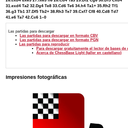
26.cxb4 dxe3 27.fxe3 h6 28.Cd4 Ta3 29.Df2 Cg6 30.Df5 Cxd4
31.exd4 Ta2 32.Dg4 Te8 33.Cd6 Te6 34.h4 Ta1+ 35.Rh2 Tf1
36.g3 Tb1 37.Df5 Tb2+ 38.Rh3 Te7 39.Cxf7 Cf8 40.Cd8 Td7
41.e6 Ta7 42.Cc6 1–0
Las partidas
para descargar
Las partidas para descargar en formato CBV
Las partidas para descargar en formato PGN
Las partidas para reproducir
Para descargar gratuitamente el lector de bases de
Acerca de ChessBase Light (taller en castellano)
Impresiones fotográficas