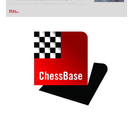
training revolution! Whether you’re taking your
first steps into the world of club chess, or already
Más...
playing at a tournament level: with FRITZ, you can
train more efficiently, intelligently and with a
more personalised approach than ever before.