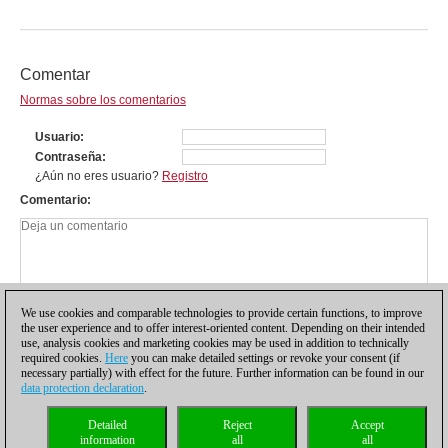
Comentar
Normas sobre los comentarios
Usuario
Contraseña
¿Aún no eres usuario?
Registro
Comentario
We use cookies and comparable technologies to provide certain functions, to improve
the user experience and to offer interest-oriented content. Depending on their intended
use, analysis cookies and marketing cookies may be used in addition to technically
required cookies.
Here
you can make detailed settings or revoke your consent (if
necessary partially) with effect for the future. Further information can be found in our
data protection declaration
.
Política de privacidad
|
Pie de imprenta
|
Para contactar
|
Cookies Management
|
Detailed
Reject
Accept
Licencias
|
Compliance Hotline
|
Inicio
information
all
all