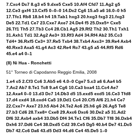
7.Cxc4 Dc7 8.g3 e5 9.dxe5 Cxe5 10.Af4 Cfd7 11.Ag2 g5
12.Ce3 gxf4 13.Cxf5 0–0–0 14.Dc2 Cg6 15.a5 a6 16.0–0 h5
17.Tfc1 Rb8 18.b4 h4 19.Tab1 hxg3 20.hxg3 fxg3 21.fxg3
De5 22.Td1 Ce7 23.Cxe7 Axe7 24.De4 f5 25.Dxe5+ Cxe5
26.Tf1 Th5 27.Tb3 Cc4 28.Cb1 Ag5 29.Rf2 Th2 30.Th1 Txh1
31.Axh1 Td1 32.Ag2 Ae3+ 33.Rf3 Ad4 34.Rf4 Ab2 35.Cc3
Td4+ 36.Rxf5 Ce3+ 37.Re5 Txb4 38.Txb4 Axc3+ 39.Re4 Axb4
40.Rxe3 Axa5 41.g4 Ac3 42.Re4 Rc7 43.g5 a5 44.Rf5 Rd6
45.e4 a4 0–1
(8) Ni Hua - Ronchetti
51° Torneo di Capodanno Reggio Emilia, 2008
1.e4 c5 2.Cf3 Cc6 3.Ab5 e6 4.0–0 Cge7 5.c3 a6 6.Aa4 b5
7.Ac2 Ab7 8.Te1 Tc8 9.a4 Cg6 10.Ca3 bxa4 11.Cc4 Ae7
12.Axa4 0–0 13.d3 Dc7 14.Db3 d5 15.exd5 exd5 16.Ce3 Tfd8
17.d4 cxd4 18.cxd4 Ca5 19.Dd1 Cc4 20.Cf5 Af6 21.h4 Ce7
22.Cxe7+ Axe7 23.h5 Ab4 24.Te2 Ac6 25.h6 g6 26.Ag5 Te8
27.b3 Cd6 28.Txe8+ Cxe8 29.Axc6 Dxc6 30.De2 a5 31.Ad2
Df6 32.Axb4 axb4 33.Db5 Df4 34.Te1 Cf6 35.Db7 Tf8 36.Dxb4
Dxh6 37.Dd6 Ce4 38.Dxd5 Cd2 39.Ce5 Dg5 40.b4 De7 41.Dc5
Db7 42.Cc6 Da6 43.d5 Dd3 44.d6 Ce4 45.De5 1–0