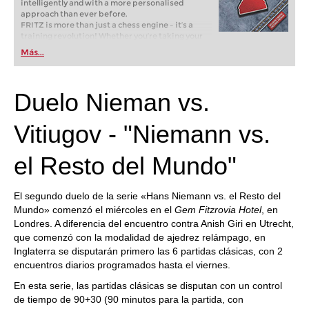
intelligently and with a more personalised
approach than ever before.
FRITZ is more than just a chess engine – it’s a
training revolution! Whether you’re taking your
first steps into the world of club chess, or already
Más...
playing at a tournament level: with FRITZ, you can
train more efficiently, intelligently and with a
more personalised approach than ever before.
Duelo Nieman vs.
Vitiugov - "Niemann vs.
el Resto del Mundo"
El segundo duelo de la serie «Hans Niemann vs. el Resto del
Mundo» comenzó el miércoles en el
Gem Fitzrovia Hotel
, en
Londres. A diferencia del encuentro contra Anish Giri en Utrecht,
que comenzó con la modalidad de ajedrez relámpago, en
Inglaterra se disputarán primero las 6 partidas clásicas, con 2
encuentros diarios programados hasta el viernes.
En esta serie, las partidas clásicas se disputan con un control
de tiempo de 90+30 (90 minutos para la partida, con