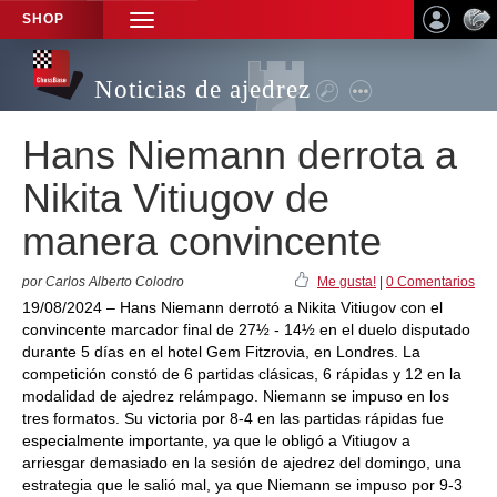
SHOP
TOGGLE
NAVIGATION
Noticias de ajedrez
Hans Niemann derrota a
Nikita Vitiugov de
manera convincente
por Carlos Alberto Colodro
Me gusta!
|
0 Comentarios
19/08/2024 – Hans Niemann derrotó a Nikita Vitiugov con el
convincente marcador final de 27½ - 14½ en el duelo disputado
durante 5 días en el hotel Gem Fitzrovia, en Londres. La
competición constó de 6 partidas clásicas, 6 rápidas y 12 en la
modalidad de ajedrez relámpago. Niemann se impuso en los
tres formatos. Su victoria por 8-4 en las partidas rápidas fue
especialmente importante, ya que le obligó a Vitiugov a
arriesgar demasiado en la sesión de ajedrez del domingo, una
estrategia que le salió mal, ya que Niemann se impuso por 9-3