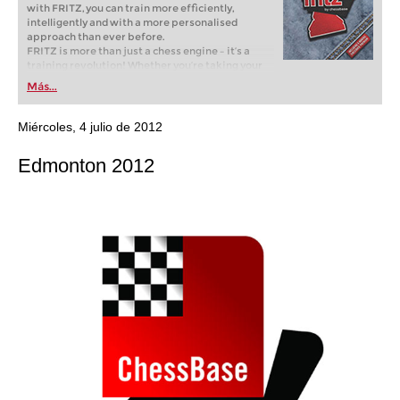
with FRITZ, you can train more efficiently,
intelligently and with a more personalised
approach than ever before.
FRITZ is more than just a chess engine – it’s a
training revolution! Whether you’re taking your
first steps into the world of club chess, or already
Más...
playing at a tournament level: with FRITZ, you can
train more efficiently, intelligently and with a
more personalised approach than ever before.
Miércoles, 4 julio de 2012
Edmonton 2012