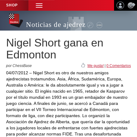
SHOP
TOGGLE
NAVIGATION
Noticias de ajedrez
Nigel Short gana en
Edmonton
por ChessBase
Me gusta!
|
0 Comentarios
04/07/2012 – Nigel Short es otro de nuestros amigos
ajedrecistas trotamundos. Asia, África, Sudamérica, Europa,
Australia o América: le da absolutamente igual y va a jugar a
cualquier sitio. El inglés nacido en 1965, retador de Kasparov
por el título mundial en 1993 es un gran embajador de nuestro
juego ciencia. A finales de junio, se acercó a Canadá para
participar en el VII Torneo Internacional de Edmonton, con
formato de liga, con diez participantes. Lo organizó la
Asociación de Ajedrez de Alberta, que quería dar la oportunidad
a los jugadores locales de enfrentarse con fuertes ajedrecistas
para poder alcanzar normas FIDE. Tras una desafortunada