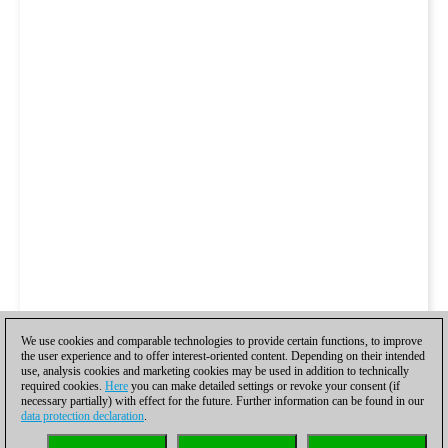
We use cookies and comparable technologies to provide certain functions, to improve
the user experience and to offer interest-oriented content. Depending on their intended
use, analysis cookies and marketing cookies may be used in addition to technically
required cookies.
Here
you can make detailed settings or revoke your consent (if
necessary partially) with effect for the future. Further information can be found in our
data protection declaration
.