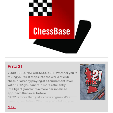
Fritz 21
YOUR PERSONAL CHESS COACH - Whether you’re
taking your first steps into the world of club
chess, or already playing at a tournament level:
with FRITZ, you can train more efficiently,
intelligently and with a more personalised
approach than ever before.
FRITZ is more than just a chess engine – it’s a
training revolution! Whether you’re taking your
first steps into the world of club chess, or already
Más...
playing at a tournament level: with FRITZ, you can