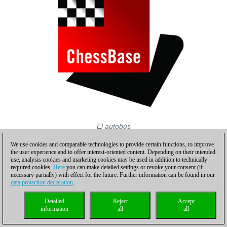
El autobús
We use cookies and comparable technologies to provide certain functions, to improve
the user experience and to offer interest-oriented content. Depending on their intended
use, analysis cookies and marketing cookies may be used in addition to technically
required cookies.
Here
you can make detailed settings or revoke your consent (if
necessary partially) with effect for the future. Further information can be found in our
data protection declaration
.
Detailed
Reject
Accept
information
all
all