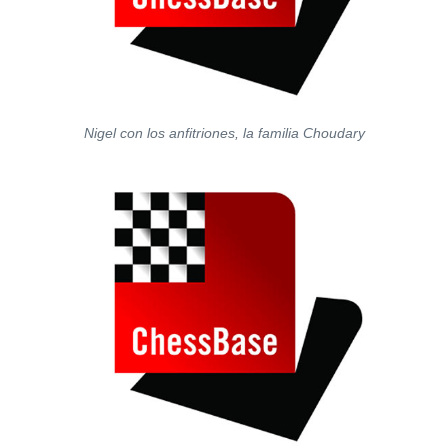
Nigel con los anfitriones, la familia Choudary