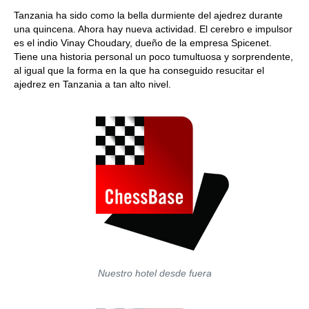
train more efficiently, intelligently and with a
more personalised approach than ever before.
Tanzania ha sido como la bella durmiente del ajedrez durante
una quincena. Ahora hay nueva actividad. El cerebro e impulsor
es el indio Vinay Choudary, dueño de la empresa Spicenet.
Tiene una historia personal un poco tumultuosa y sorprendente,
al igual que la forma en la que ha conseguido resucitar el
ajedrez en Tanzania a tan alto nivel.
Nuestro hotel desde fuera