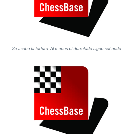
Se acabó la tortura. Al menos el derrotado sigue soñando.