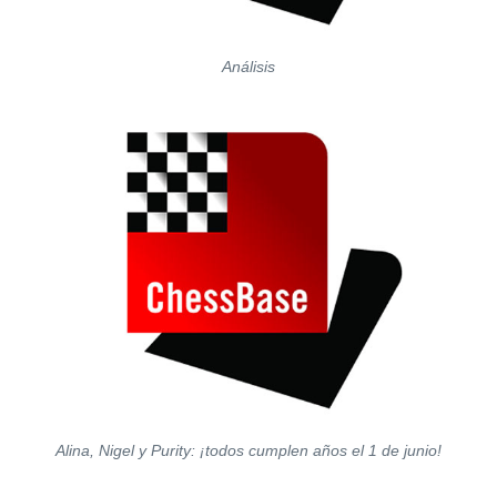
Análisis
Alina, Nigel y Purity: ¡todos cumplen años el 1 de junio!