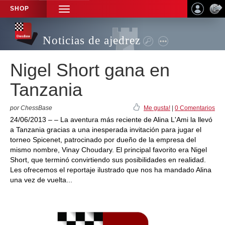
SHOP
TOGGLE
NAVIGATION
Noticias de ajedrez
Nigel Short gana en
Tanzania
por ChessBase
Me gusta!
|
0 Comentarios
24/06/2013 – – La aventura más reciente de Alina L'Ami la llevó
a Tanzania gracias a una inesperada invitación para jugar el
torneo Spicenet, patrocinado por dueño de la empresa del
mismo nombre, Vinay Choudary. El principal favorito era Nigel
Short, que terminó convirtiendo sus posibilidades en realidad.
Les ofrecemos el reportaje ilustrado que nos ha mandado Alina
una vez de vuelta...