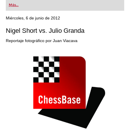
first steps into the world of club chess, or already
Más...
playing at a tournament level: with FRITZ, you can
train more efficiently, intelligently and with a
more personalised approach than ever before.
Miércoles, 6 de junio de 2012
Nigel Short vs. Julio Granda
Reportaje fotográfico por Juan Viacava