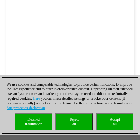
We use cookies and comparable technologies to provide certain functions, to improve
the user experience and to offer interest-oriented content. Depending on their intended
use, analysis cookies and marketing cookies may be used in addition to technically
required cookies.
Here
you can make detailed settings or revoke your consent (if
necessary partially) with effect for the future. Further information can be found in our
data protection declaration
.
Detailed
Reject
Accept
information
all
all