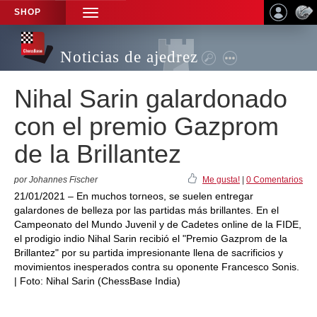
SHOP
TOGGLE
NAVIGATION
Noticias de ajedrez
Nihal Sarin galardonado
con el premio Gazprom
de la Brillantez
por Johannes Fischer
Me gusta!
|
0 Comentarios
21/01/2021 – En muchos torneos, se suelen entregar
galardones de belleza por las partidas más brillantes. En el
Campeonato del Mundo Juvenil y de Cadetes online de la FIDE,
el prodigio indio Nihal Sarin recibió el "Premio Gazprom de la
Brillantez" por su partida impresionante llena de sacrificios y
movimientos inesperados contra su oponente Francesco Sonis.
| Foto: Nihal Sarin (ChessBase India)