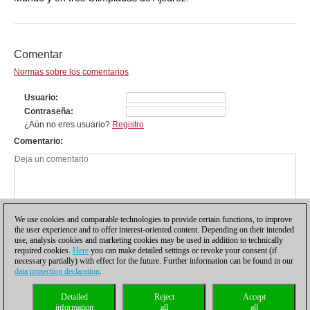
Comentar
Normas sobre los comentarios
Usuario
Contraseña
¿Aún no eres usuario?
Registro
Comentario
We use cookies and comparable technologies to provide certain functions, to improve
the user experience and to offer interest-oriented content. Depending on their intended
use, analysis cookies and marketing cookies may be used in addition to technically
required cookies.
Here
you can make detailed settings or revoke your consent (if
necessary partially) with effect for the future. Further information can be found in our
data protection declaration
.
Política de privacidad
|
Pie de imprenta
|
Para contactar
|
Cookies Management
|
Detailed
Reject
Accept
Licencias
|
Compliance Hotline
|
Inicio
information
all
all