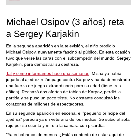
playing at a tournament level: with FRITZ, you can
train more efficiently, intelligently and with a
more personalised approach than ever before.
Michael Osipov (3 años) reta
a Sergey Karjakin
En la segunda aparición en la televisión, el niño prodigio
Michael Osipov, nuevamente fascinó al público. En esta ocasión
tuvo que verse las caras con el subcampeón del mundo, Sergey
Karjakin, para demostrar su destreza.
Tal y como informamos hace una semanas
, Misha ya había
jugado al ajedrez relámpago contra Karpov y había demostrado
una fuerza de juego extraordinaria para su edad (tiene tres
añitos). Rechazó dos ofertas de tablas de Karpov, perdió la
partida y se puso un poco triste. No obstante conquistó los
corazones de millones de espectadores.
En su segunda aparición en escena, el "pequeño príncipe del
ajedrez" parecía ya un veterano de los medios. Se subió al sofá
rojo por su cuenta y miró a la cámara con picardía.
"Ya echábamos de menos. ¿Estás contento de estar aquí de