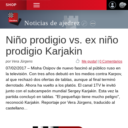
SHOP
TOGGLE
NAVIGATION
Noticias de ajedrez
Niño prodigio vs. ex niño
prodigio Karjakin
por Vera Jürgens
Me gusta!
|
0 Comentarios
07/02/2017 – Misha Osipov de nuevo fascinó al público ruso en
la televisión. Con tres años debutó en los medios contra Karpov,
al que rechazó dos ofertas de tablas, aunque al final terminó
derrotado. Ahora ha vuelto a los platós. El canal 1TV le invitó
junto con el subcampeón mundial Sergey Karjakin. Esta vez la
partida concluyó en tablas. "El pequeñajo tiene mucho peligro",
reconoció Karjakin. Reportaje por Vera Jürgens, traducido al
castellano...