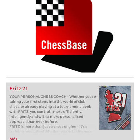
Fritz 21
YOUR PERSONAL CHESS COACH - Whether you’re
taking your first steps into the world of club
chess, or already playing at a tournament level:
with FRITZ, you can train more efficiently,
intelligently and with a more personalised
approach than ever before.
FRITZ is more than just a chess engine – it’s a
training revolution! Whether you’re taking your
first steps into the world of club chess, or already
Más...