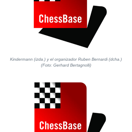
Kindermann (izda.) y el organizador Ruben Bernardi (dcha.)
(Foto: Gerhard Bertagnolli)