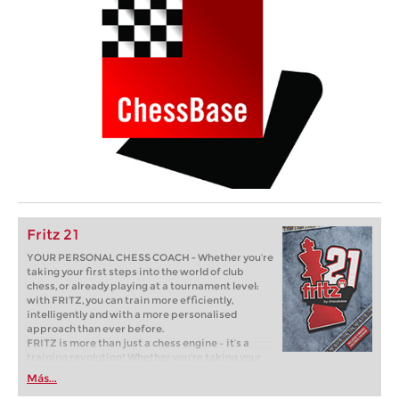
Fritz 21
YOUR PERSONAL CHESS COACH - Whether you’re
taking your first steps into the world of club
chess, or already playing at a tournament level:
with FRITZ, you can train more efficiently,
intelligently and with a more personalised
approach than ever before.
FRITZ is more than just a chess engine – it’s a
training revolution! Whether you’re taking your
first steps into the world of club chess, or already
Más...
playing at a tournament level: with FRITZ, you can