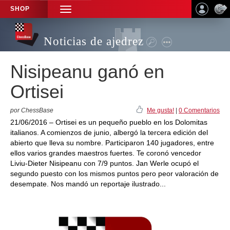
SHOP
TOGGLE
NAVIGATION
Noticias de ajedrez
Nisipeanu ganó en
Ortisei
por ChessBase
Me gusta!
|
0 Comentarios
21/06/2016 – Ortisei es un pequeño pueblo en los Dolomitas
italianos. A comienzos de junio, albergó la tercera edición del
abierto que lleva su nombre. Participaron 140 jugadores, entre
ellos varios grandes maestros fuertes. Te coronó vencedor
Liviu-Dieter Nisipeanu con 7/9 puntos. Jan Werle ocupó el
segundo puesto con los mismos puntos pero peor valoración de
desempate. Nos mandó un reportaje ilustrado...