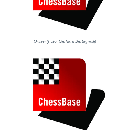
Ortisei (Foto: Gerhard Bertagnolli)