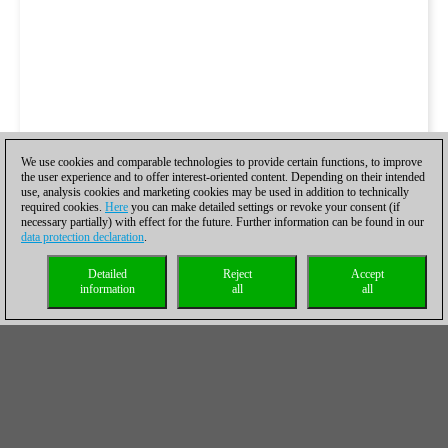
We use cookies and comparable technologies to provide certain functions, to improve
the user experience and to offer interest-oriented content. Depending on their intended
use, analysis cookies and marketing cookies may be used in addition to technically
required cookies.
Here
you can make detailed settings or revoke your consent (if
necessary partially) with effect for the future. Further information can be found in our
data protection declaration
.
Detailed
Reject
Accept
information
all
all