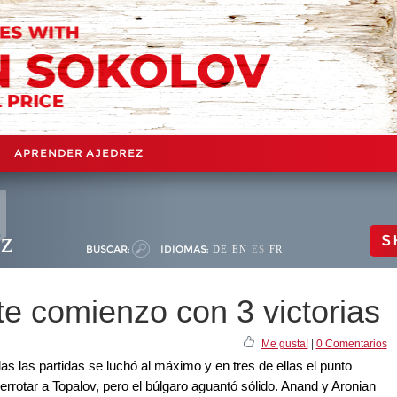
APRENDER AJEDREZ
ez
S
BUSCAR:
IDIOMAS:
DE
EN
ES
FR
e comienzo con 3 victorias
Me gusta!
|
0 Comentarios
s las partidas se luchó al máximo y en tres de ellas el punto
derrotar a Topalov, pero el búlgaro aguantó sólido. Anand y Aronian