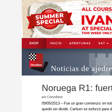
INICIO
APERTURAS
SAT
SHOP
Noticias de ajedr
Noruega R1: fuert
por ChessBase
09/05/2013 – Fue un gran comienzo: en toda
quedó sin dividir. Carlsen se esforzó para 