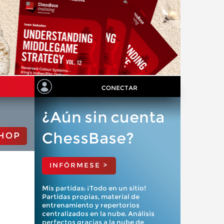
CONECTAR
¿Aún sin cuenta
ChessBase?
HOP
INFÓRMESE >
Mis partidas: ¡Todo en un sitio!
Partidas propias, material de
entrenamiento y repertorios
centralizados en la nube. Análisis
perfectos gracias a la nube de