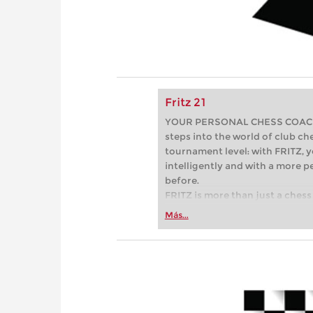
Fritz 21
YOUR PERSONAL CHESS COACH - 
steps into the world of club che
tournament level: with FRITZ, y
intelligently and with a more 
before.
FRITZ is more than just a chess 
Whether you’re taking your firs
Más...
or already playing at a tournam
more efficiently, intelligently
approach than ever before.