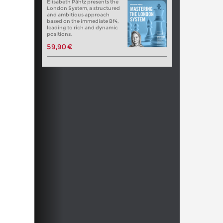
Elisabeth Pähtz presents the
London System, a structured
and ambitious approach
based on the immediate Bf4,
leading to rich and dynamic
positions.
59,90 €