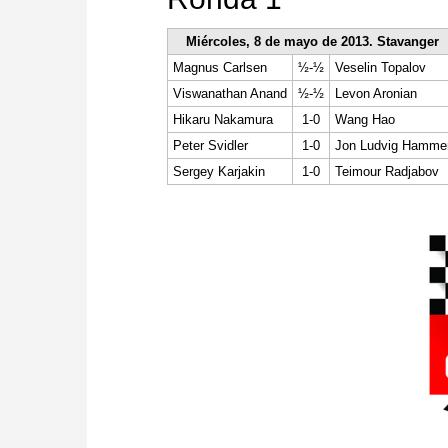
Miércoles, 8 de mayo de 2013. Stavanger
Magnus Carlsen
½-½
Veselin Topalov
Viswanathan Anand
½-½
Levon Aronian
Hikaru Nakamura
1-0
Wang Hao
Peter Svidler
1-0
Jon Ludvig Hamme
Sergey Karjakin
1-0
Teimour Radjabov