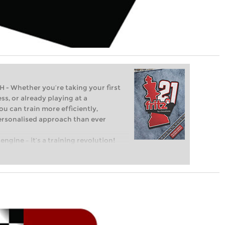
Whether you’re taking your first
ss, or already playing at a
ou can train more efficiently,
personalised approach than ever
engine – it’s a training revolution!
t steps into the world of club chess,
ent level: with FRITZ, you can train
 and with a more personalised