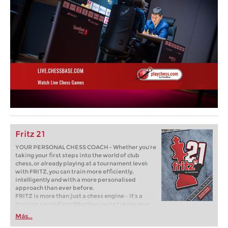
Fritz 21
YOUR PERSONAL CHESS COACH - Whether you’re
taking your first steps into the world of club
chess, or already playing at a tournament level:
with FRITZ, you can train more efficiently,
intelligently and with a more personalised
approach than ever before.
FRITZ is more than just a chess engine – it’s a
training revolution! Whether you’re taking your
first steps into the world of club chess, or already
Más...
playing at a tournament level: with FRITZ, you can