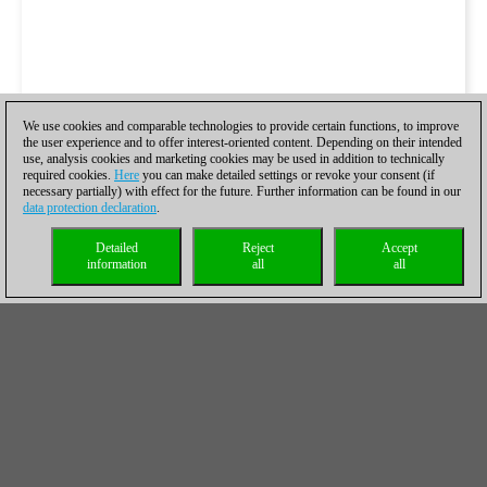
We use cookies and comparable technologies to provide certain functions, to improve
the user experience and to offer interest-oriented content. Depending on their intended
use, analysis cookies and marketing cookies may be used in addition to technically
required cookies.
Here
you can make detailed settings or revoke your consent (if
necessary partially) with effect for the future. Further information can be found in our
data protection declaration
.
Detailed
Reject
Accept
information
all
all