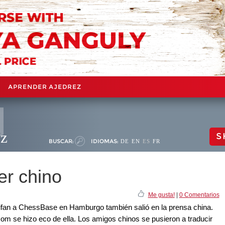
APRENDER AJEDREZ
ez
S
BUSCAR:
IDIOMAS:
DE
EN
ES
FR
er chino
Me gusta!
|
0 Comentarios
ifan a ChessBase en Hamburgo también salió en la prensa china.
om se hizo eco de ella. Los amigos chinos se pusieron a traducir