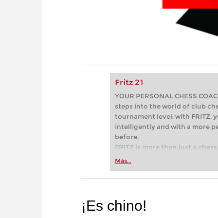
Fritz 21
YOUR PERSONAL CHESS COACH - 
steps into the world of club che
tournament level: with FRITZ, y
intelligently and with a more 
before.
FRITZ is more than just a chess 
Whether you’re taking your firs
Más...
or already playing at a tournam
more efficiently, intelligently
approach than ever before.
¡Es chino!