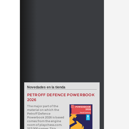
Novedades en la tienda
PETROFF DEFENCE POWERBOOK
2026
The major part of the
material on which the
Petroff Defence
Powerbook 2026 is based
comes from the engine
room of playchess.com:
357 000 games. This