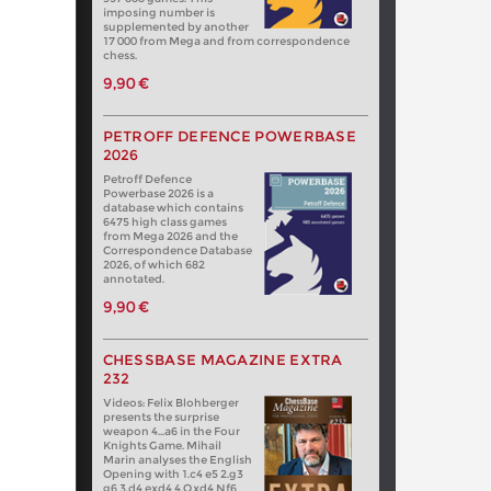
imposing number is
supplemented by another
17 000 from Mega and from correspondence
chess.
9,90 €
PETROFF DEFENCE POWERBASE
2026
Petroff Defence
Powerbase 2026 is a
database which contains
6475 high class games
from Mega 2026 and the
Correspondence Database
2026, of which 682
annotated.
9,90 €
CHESSBASE MAGAZINE EXTRA
232
Videos: Felix Blohberger
presents the surprise
weapon 4…a6 in the Four
Knights Game. Mihail
Marin analyses the English
Opening with 1.c4 e5 2.g3
g6 3.d4 exd4 4.Qxd4 Nf6