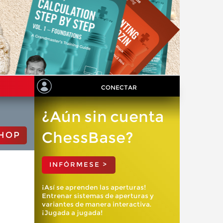
CONECTAR
¿Aún sin cuenta
ChessBase?
HOP
INFÓRMESE >
¡Así se aprenden las aperturas!
Entrenar sistemas de aperturas y
variantes de manera interactiva.
¡Jugada a jugada!