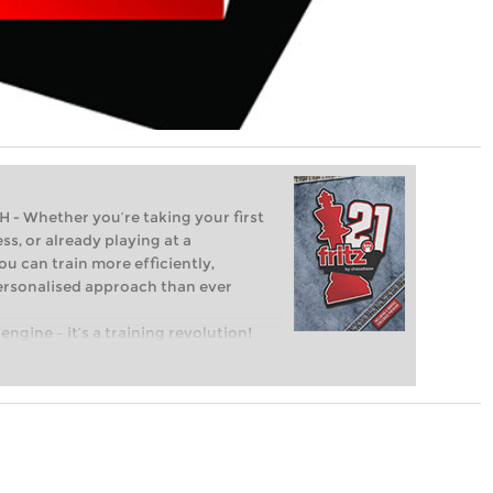
Whether you’re taking your first
ss, or already playing at a
ou can train more efficiently,
personalised approach than ever
engine – it’s a training revolution!
t steps into the world of club chess,
ent level: with FRITZ, you can train
 and with a more personalised