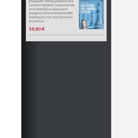
Elisabeth Pähtz presents the
London System, a structured
and ambitious approach
based on the immediate Bf4,
leading to rich and dynamic
positions.
59,90 €