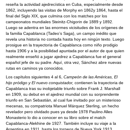
reseña la actividad ajedrecística en Cuba, especialmente desde
1862, incluyendo las visitas de Morphy en 1862y 1864, hasta el
final del Siglo XIX, que culmina con los matches por los
campeonatos mundiales Steinitz-Chigorin de 1889 y 1892.
Luego se adentra en las enormes vicisitudes de los orígenes de
la familia Capablanca (Tadeo’s Saga), un campo inédito que
revela una historia no contada hasta hoy en ningún texto. Luego
prosigue en la trayectoria de Capablanca como niño prodigio
hasta 1906 y a la posibilidad apuntada por el autor de que quien
realmente enseñó a jugar ajedrez a Capablanca fue el general
español jefe de su padre. Aquí, otra vez, Sánchez abre nuevas
rutas en caminos ya conocidos.
Los capítulos siguientes 4 al 6,
Campeón de las Américas, El
hijo pródigo y El nuevo conquistador,
contienen la trayectoria de
Capablanca tras su inobjetable triunfo sobre Frank J. Marshall
en 1909, su debut en el ajedrez mundial con su sorprendente
triunfo en San Sebastián, al cual fue invitado por un misterioso
mecenas, su compatriota Manuel Márquez Sterling, un hecho
revelador pero olvidado pues ya desde 1978 Paulino Alles
Monasterio lo dio a conocer en su libro sobre el match
Capablanca-Alekhine de 1927. También incluye su viaje a la
Argentina en 1911, hasta los torneos de Nueva York 1913,