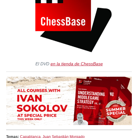
El DVD
en la tienda de ChessBase
Temas:
Capablanca
,
Juan Sebastián Morgado