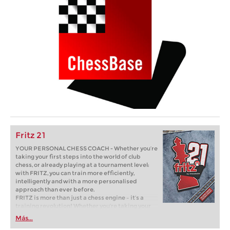
Fritz 21
YOUR PERSONAL CHESS COACH - Whether you’re
taking your first steps into the world of club
chess, or already playing at a tournament level:
with FRITZ, you can train more efficiently,
intelligently and with a more personalised
approach than ever before.
FRITZ is more than just a chess engine – it’s a
training revolution! Whether you’re taking your
first steps into the world of club chess, or already
Más...
playing at a tournament level: with FRITZ, you can