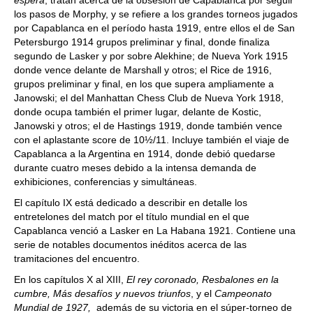
espera
, tratan acerca de la obsesión de Capablanca por seguir
los pasos de Morphy, y se refiere a los grandes torneos jugados
por Capablanca en el período hasta 1919, entre ellos el de San
Petersburgo 1914 grupos preliminar y final, donde finaliza
segundo de Lasker y por sobre Alekhine; de Nueva York 1915
donde vence delante de Marshall y otros; el Rice de 1916,
grupos preliminar y final, en los que supera ampliamente a
Janowski; el del Manhattan Chess Club de Nueva York 1918,
donde ocupa también el primer lugar, delante de Kostic,
Janowski y otros; el de Hastings 1919, donde también vence
con el aplastante score de 10½/11. Incluye también el viaje de
Capablanca a la Argentina en 1914, donde debió quedarse
durante cuatro meses debido a la intensa demanda de
exhibiciones, conferencias y simultáneas.
El capítulo IX está dedicado a describir en detalle los
entretelones del match por el título mundial en el que
Capablanca venció a Lasker en La Habana 1921. Contiene una
serie de notables documentos inéditos acerca de las
tramitaciones del encuentro.
En los capítulos X al XIII,
El rey coronado, Resbalones en la
cumbre, Más desafíos y nuevos triunfos
, y el
Campeonato
Mundial de 1927,
además de su victoria en el súper-torneo de