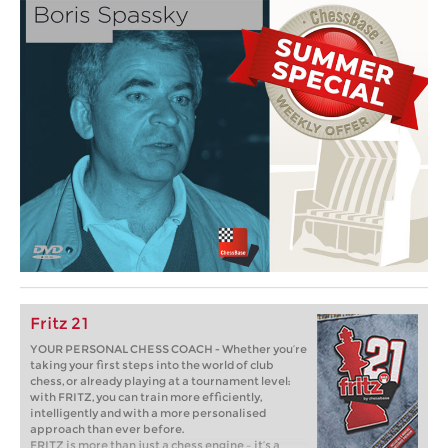
Fritz 21
YOUR PERSONAL CHESS COACH - Whether you’re
taking your first steps into the world of club
chess, or already playing at a tournament level:
with FRITZ, you can train more efficiently,
intelligently and with a more personalised
approach than ever before.
FRITZ is more than just a chess engine – it’s a