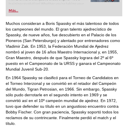
training revolution! Whether you’re taking your
first steps into the world of club chess, or already
Más...
playing at a tournament level: with FRITZ, you can
train more efficiently, intelligently and with a
more personalised approach than ever before.
Muchos consideran a Boris Spassky el más talentoso de todos
los campeones del mundo. El gran talento ajedrecístico de
Spassky, de nueve años, fue descubierto en el Palacio de los
Pioneros (San Petersburgo) y alentado por entrenadores como
Vladimir Zak. En 1953, la Federación Mundial de Ajedrez
nombró al joven de 16 años Maestro Internacional y, en 1955,
Gran Maestro, después de que Spassky lograra del 2º al 6º
puesto en el Campeonato de la URSS y ganara el Campeonato
Mundial Juvenil Sub-20.
En 1964 Spassky se clasificó para el Torneo de Candidatos en
el Torneo Interzonal y se convirtió en el retador del Campeón
del Mundo, Tigran Petrosian, en 1966. Sin embargo, Spassky
sólo pudo derrotarle en el segundo intento en 1969 y se
convirtió así en el 10º campeón mundial de ajedrez. En 1972,
tuvo que defender su título en un angustioso encuentro contra
Bobby Fischer. Con gran paciencia, Spassky soportó todos los
reclamos de su contrincante. Finalmente perdió el match y el
título.