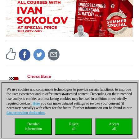
ChessBase
Pistas, tutoriales e indicaciones sobre nuestros
productos, para sacarles todo el partido y más.
We use cookies and comparable technologies to provide certain functions, to improve
the user experience and to offer interest-oriented content. Depending on their intended
use, analysis cookies and marketing cookies may be used in addition to technically
required cookies.
Here
you can make detailed settings or revoke your consent (if
necessary partially) with effect for the future. Further information can be found in our
data protection declaration
.
Política de privacidad
|
Pie de imprenta
|
Para contactar
|
Cookies Management
|
Detailed
Reject
Accept
Licencias
|
Compliance Hotline
|
Inicio
information
all
all
© 2017 ChessBase GmbH | Osterbekstraße 90a | 22083 Hamburgo | Alemania
coldest news