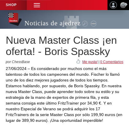
SHOP
TOGGLE
NAVIGATION
Noticias de ajedrez
Nueva Master Class ¡en
oferta! - Boris Spassky
por ChessBase
Me gusta!
|
0 Comentarios
27/06/2024 – Es considerado por muchos como el más
talentoso de todos los campeones del mundo. Fischer lo llamó
uno de los diez mejores jugadores de todos los tiempos.
Estamos hablando, por supuesto, de Boris Spassky. En nuestra
nueva Master Class, puede aprender todo sobre su estilo y su
estrategia de la mano de expertos de primera fila, y esta
semana consiga este último FritzTrainer por 34,90 €. Y en
nuestro Especial de Verano se podrá adquirir los 17
FritzTrainers de la serie Master Class por sólo 199,90 euros (en
lugar de 389,90 euros). ¡Una oportunidad imperdible!