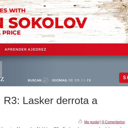
APRENDER AJEDREZ
ez
S
BUSCAR:
IDIOMAS:
DE
EN
ES
FR
 R3: Lasker derrota a
Me gusta!
|
0 Comentarios