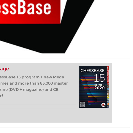
kage
hessBase 15 program + new Mega
games and more than 85,000 master
zine (DVD + magazine) and CB
r!