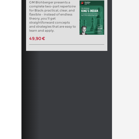
GM Blohberger presents a
complete two-part repertoire
for Black: practical, clear, and
flexible – instead of endless
theory, you’ll get
straightforward concepts
and strategies that are easy to
learn and apply.
49,90 €