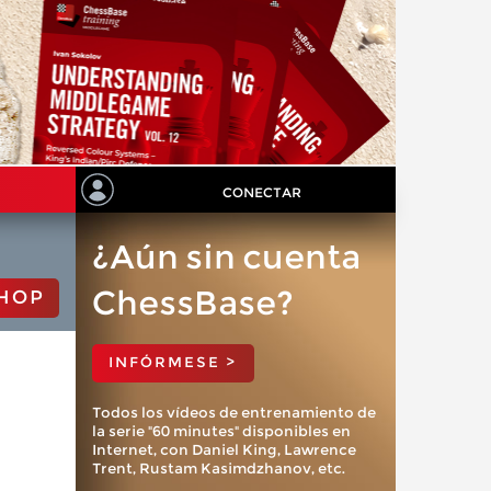
CONECTAR
¿Aún sin cuenta
ChessBase?
HOP
INFÓRMESE >
Todos los vídeos de entrenamiento de
la serie "60 minutes" disponibles en
Internet, con Daniel King, Lawrence
Trent, Rustam Kasimdzhanov, etc.