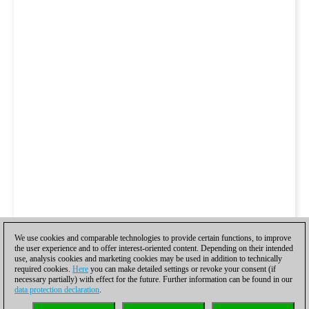
We use cookies and comparable technologies to provide certain functions, to improve
the user experience and to offer interest-oriented content. Depending on their intended
use, analysis cookies and marketing cookies may be used in addition to technically
required cookies.
Here
you can make detailed settings or revoke your consent (if
necessary partially) with effect for the future. Further information can be found in our
data protection declaration
.