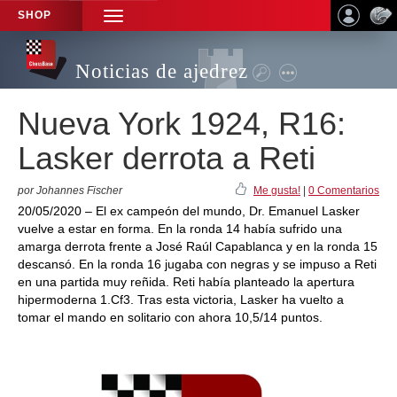
SHOP
TOGGLE
NAVIGATION
Noticias de ajedrez
Nueva York 1924, R16:
Lasker derrota a Reti
por Johannes Fischer
Me gusta!
|
0 Comentarios
20/05/2020 – El ex campeón del mundo, Dr. Emanuel Lasker
vuelve a estar en forma. En la ronda 14 había sufrido una
amarga derrota frente a José Raúl Capablanca y en la ronda 15
descansó. En la ronda 16 jugaba con negras y se impuso a Reti
en una partida muy reñida. Reti había planteado la apertura
hipermoderna 1.Cf3. Tras esta victoria, Lasker ha vuelto a
tomar el mando en solitario con ahora 10,5/14 puntos.