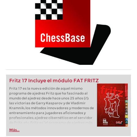
Fritz 17 Incluye el módulo FAT FRITZ
Fritz 17 es la nueva edición de aquel mismo
programa de ajedrez Fritz que ha fascinado al
mundo del ajedrez desde hace unos 25 años (¡!):
las victorias de Garry Kasparov y de Vladimir
Kramnik; los métodos innovadores y modernos de
entrenamiento para jugadores aficionados y
profesionales; ajedrez cibernético en el servidor
de Fritz, etc. Fritz es “el programa de ajedrez más
popular de Alemania” (Der Spiegel) y ofrece todo
Más...
lo que necesita el ajedrecista. La novedad más